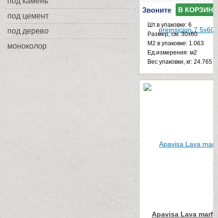
под камень
Звоните
В КОРЗИНУ
под цемент
Шт.в упаковке: 6
под дерево
Размер, см: 30x60
М2 в упаковке: 1.063
моноколор
Ед.измерения: м2
Веc упаковки, кг: 24.765
Apavisa Lava marfil