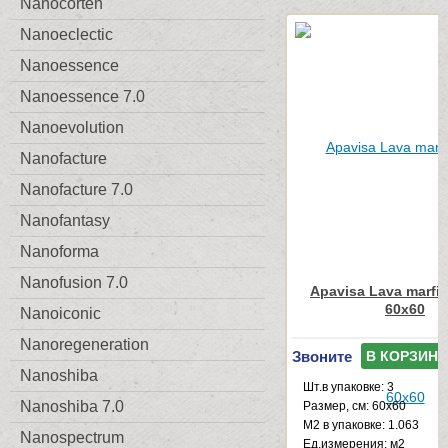
Nanocorten
Nanoeclectic
Nanoessence
Nanoessence 7.0
Nanoevolution
Nanofacture
Nanofacture 7.0
Nanofantasy
Nanoforma
Nanofusion 7.0
Apavisa Lava marfil
60x60
Nanoiconic
Nanoregeneration
Звоните
В КОРЗИНУ
Nanoshiba
Шт.в упаковке: 3
Nanoshiba 7.0
Размер, см: 60x60
М2 в упаковке: 1.063
Nanospectrum
Ед.измерения: м2