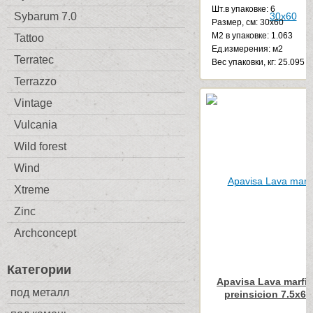
Шт.в упаковке: 6
Sybarum 7.0
Размер, см: 30x60
М2 в упаковке: 1.063
Tattoo
Ед.измерения: м2
Terratec
Веc упаковки, кг: 25.095
Terrazzo
Vintage
Vulcania
Wild forest
Wind
Xtreme
Zinc
Archconcept
Категории
Apavisa Lava marfil
под металл
preinsicion 7.5x60