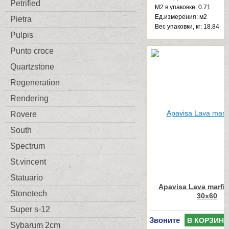
Petrified
М2 в упаковке: 0.71
Ед.измерения: м2
Pietra
Веc упаковки, кг: 18.84
Pulpis
Punto croce
Quartzstone
Regeneration
Rendering
Rovere
South
Spectrum
St.vincent
Statuario
Apavisa Lava marfil
Stonetech
30x60
Super s-12
Звоните
В КОРЗИНУ
Sybarum 2cm