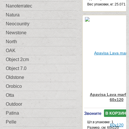
Веc упаковки, кг: 25.071
Nanoterratec
Natura
Neocountry
Newstone
North
OAK
Object 2cm
Object 7.0
Oldstone
Orobico
Apavisa Lava marfil
Otta
60x120
Outdoor
Patina
Звоните
В КОРЗИНУ
Pelle
Шт.в упаковке: 1
Размер, см: 60x120