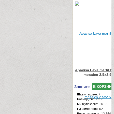
Apavisa Lava marfil b
mosaico 2.5x2.5 
Звоните
В КОРЗИНУ
Шт.в упаковке: 7
Размер, см: 30x30
М2 в упаковке: 0.619
Ед.измерения: м2
Веc упаковки, кг: 12.854