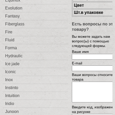
Equinox
Цвет
Evolution
Шт.в упаковке
Fantasy
Есть вопросы по эт
Fiberglass
товару?
Fire
Вы можете задать нам
Fluid
вопрос(ы) с помощью
следующей формы.
Forma
Ваше имя
Hydraulic
E-mail
Ice jade
Iconic
Ваши вопросы относител
товара
Inox
Instinto
Intuition
Iridio
Введите код, изображен
Junoon
на рисунке