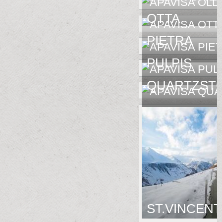
OTTA
PIETRA
PULPIS
QUARTZST
ST.VINCENT