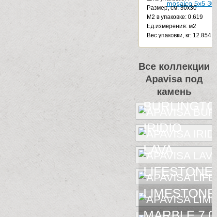
Размер, см: 30x30
М2 в упаковке: 0.619
Ед.измерения: м2
Веc упаковки, кг: 12.854
Все коллекции
Apavisa под
камень
BURLINGT
IRIDIO
LAVA
LIFESTONE
LIMESTONE
MARBLE 7.0