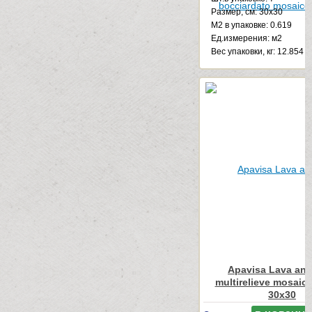
Размер, см: 30x30
М2 в упаковке: 0.619
Ед.измерения: м2
Веc упаковки, кг: 12.854
Apavisa Lava antr
multirelieve mosaico
30x30