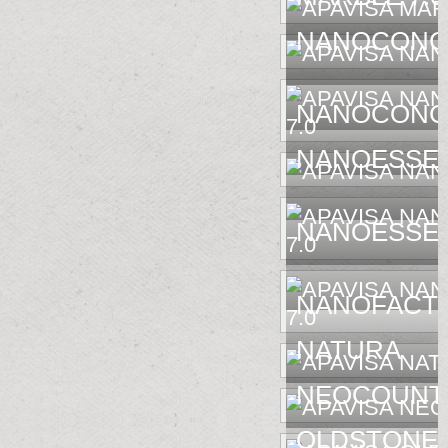
NANOCONC
NANOCONCE
NANOESSE
NANOESSEN
NANOFACTU
NATURA
NEOCOUNT
OLDSTONE