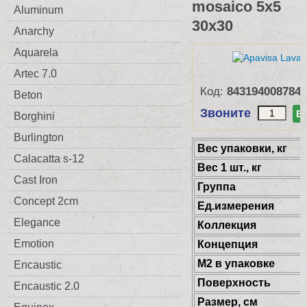
mosaico 5x5
Aluminum
30x30
Anarchy
Aquarela
Artec 7.0
Код:
8431940087844
Beton
Звоните
В
Borghini
Burlington
Веc упаковки, кг
Calacatta s-12
Вес 1 шт., кг
Cast Iron
Группа
Concept 2cm
Ед.измерения
Elegance
Коллекция
Emotion
Концепция
М2 в упаковке
Encaustic
Поверхность
Encaustic 2.0
Размер, см