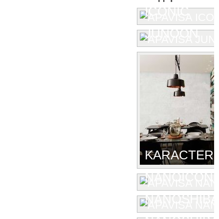
ICONIC
JUNOON
KARACTER
NANOICONI
NANOSHIBA