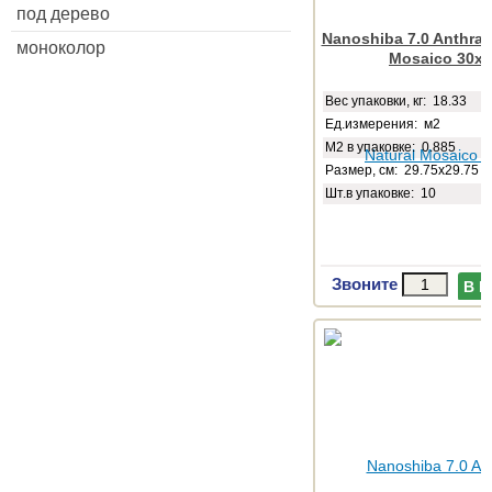
под дерево
Nanoshiba 7.0 Anthraci
моноколор
Mosaico 30x
Веc упаковки, кг: 18.33
Ед.измерения: м2
М2 в упаковке: 0.885
Размер, см: 29.75x29.75
Шт.в упаковке: 10
Звоните
В 