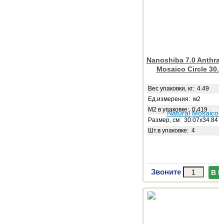
Nanoshiba 7.0 Anthraci
Mosaico Circle 30.0
Веc упаковки, кг: 4.49
Ед.измерения: м2
М2 в упаковке: 0.419
Размер, см: 30.07x34.84
Шт.в упаковке: 4
Звоните
В 