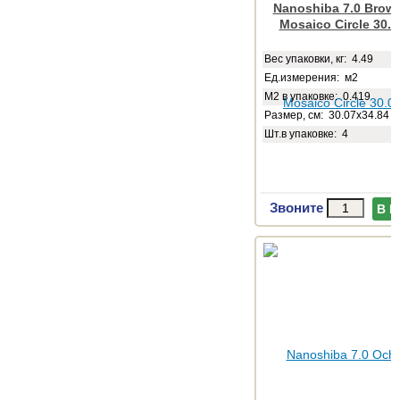
Nanoshiba 7.0 Brown
Mosaico Circle 30.0
Веc упаковки, кг: 4.49
Ед.измерения: м2
М2 в упаковке: 0.419
Размер, см: 30.07x34.84
Шт.в упаковке: 4
Звоните
В 