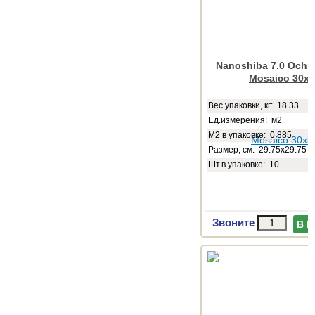
Nanoshiba 7.0 Ochre
Mosaico 30x
Веc упаковки, кг: 18.33
Ед.измерения: м2
М2 в упаковке: 0.885
Размер, см: 29.75x29.75
Шт.в упаковке: 10
Звоните
В 