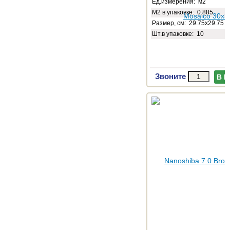
Ед.измерения: м2
М2 в упаковке: 0.885
Размер, см: 29.75x29.75
Шт.в упаковке: 10
Звоните
В 