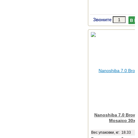
Звоните
В 
Nanoshiba 7.0 Brown
Mosaico 30x
Веc упаковки, кг: 18.33