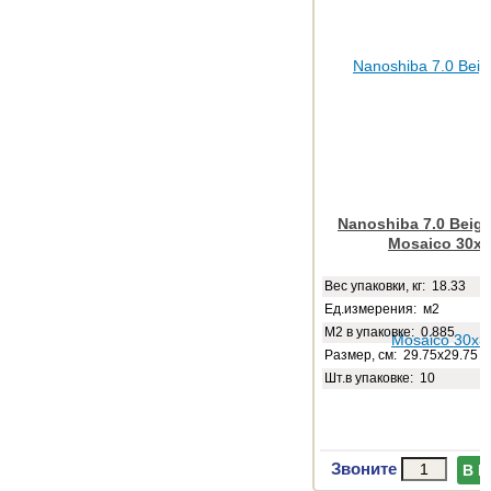
Nanoshiba 7.0 Beige
Mosaico 30x
Веc упаковки, кг: 18.33
Ед.измерения: м2
М2 в упаковке: 0.885
Размер, см: 29.75x29.75
Шт.в упаковке: 10
Звоните
В 