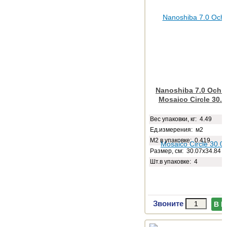
Nanoshiba 7.0 Ochre
Mosaico Circle 30.0
Веc упаковки, кг: 4.49
Ед.измерения: м2
М2 в упаковке: 0.419
Размер, см: 30.07x34.84
Шт.в упаковке: 4
Звоните
В 