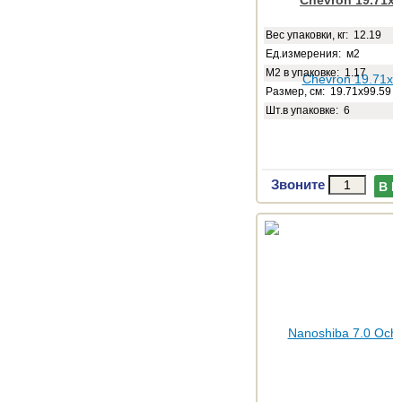
Chevron 19.71x9
Веc упаковки, кг: 12.19
Ед.измерения: м2
М2 в упаковке: 1.17
Размер, см: 19.71x99.59
Шт.в упаковке: 6
Звоните
В 