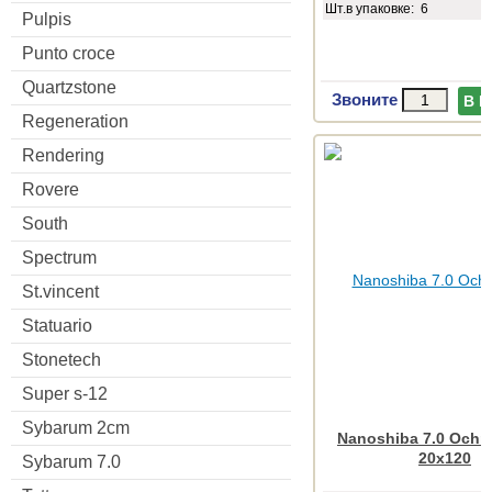
Шт.в упаковке: 6
Pulpis
Punto croce
Quartzstone
Звоните
В 
Regeneration
Rendering
Rovere
South
Spectrum
St.vincent
Statuario
Stonetech
Super s-12
Sybarum 2cm
Nanoshiba 7.0 Ochre
20x120
Sybarum 7.0