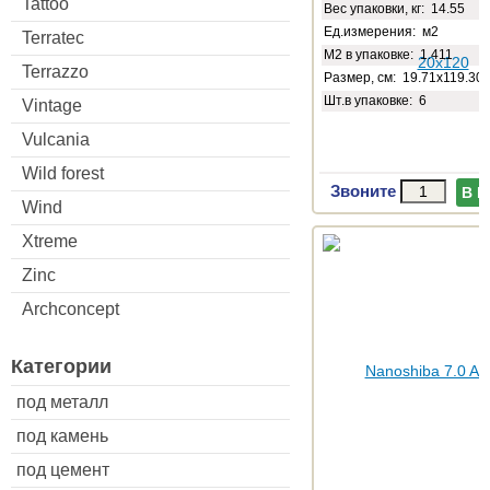
Tattoo
Веc упаковки, кг: 14.55
Ед.измерения: м2
Terratec
М2 в упаковке: 1.411
Terrazzo
Размер, см: 19.71x119.30
Шт.в упаковке: 6
Vintage
Vulcania
Wild forest
Звоните
В 
Wind
Xtreme
Zinc
Archconcept
Категории
под металл
под камень
под цемент