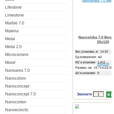
Lifestone
Limestone
Marble 7.0
Materia
Nanoshiba 7.0 Beige
Metal
20x120
Metal 2.0
Веc упаковки, кг: 14.55
Microcement
Ед.измерения: м2
Mood
М2 в упаковке: 1.411
Размер, см: 19.71x119.30
Nanoarea 7.0
Шт.в упаковке: 6
Nanocolors
Nanoconcept
Nanoconcept 7.0
Звоните
В 
Nanocorten
Nanoeclectic