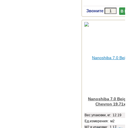
Звоните
В 
Nanoshiba 7.0 Beige
Chevron 19.71x9
Веc упаковки, кг: 12.19
Ед.измерения: м2
М2 в упаковке: 1.17