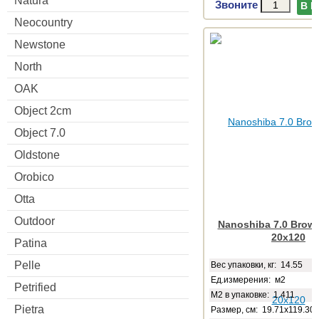
Natura
Звоните
В 
Neocountry
Newstone
North
OAK
Object 2cm
Object 7.0
Oldstone
Orobico
Otta
Outdoor
Nanoshiba 7.0 Brown
20x120
Patina
Pelle
Веc упаковки, кг: 14.55
Ед.измерения: м2
Petrified
М2 в упаковке: 1.411
Pietra
Размер, см: 19.71x119.30