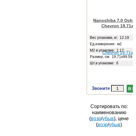
Nanoshiba 7.0 Ochre
Chevron 19.71x9
Веc упаковки, кг: 12.19
Ед.измерения: м2
М2 в упаковке: 1.17
Размер, см: 19.71x99.59
Шт.в упаковке: 6
Звоните
В 
Сортировать по:
наименованию
(
возр
/
убыв
), цене
(
возр
/
убыв
)