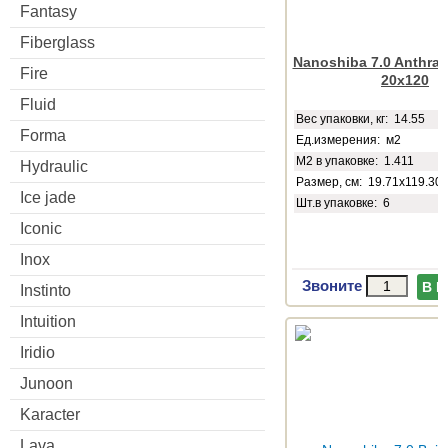
Fantasy
Fiberglass
Nanoshiba 7.0 Anthraci
Fire
20x120
Fluid
Веc упаковки, кг: 14.55
Forma
Ед.измерения: м2
М2 в упаковке: 1.411
Hydraulic
Размер, см: 19.71x119.30
Ice jade
Шт.в упаковке: 6
Iconic
Inox
Звоните
В 
Instinto
Intuition
Iridio
Junoon
Karacter
Lava