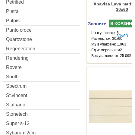
Petrified
Apavisa Lava marfil
30x60
Pietra
Pulpis
Звоните
В КОРЗИНУ
Punto croce
Шт.в упаковке: 6
Размер, см: 30x60
Quartzstone
М2 в упаковке: 1.063
Regeneration
Ед.измерения: м2
Веc упаковки, кг: 25.095
Rendering
Rovere
South
Spectrum
St.vincent
Statuario
Stonetech
Super s-12
Sybarum 2cm