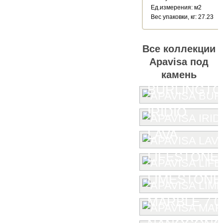
Ед.измерения: м2
Веc упаковки, кг: 27.23
Все коллекции
Apavisa под
камень
BURLINGT
IRIDIO
LAVA
LIFESTONE
LIMESTONE
MARBLE 7.0