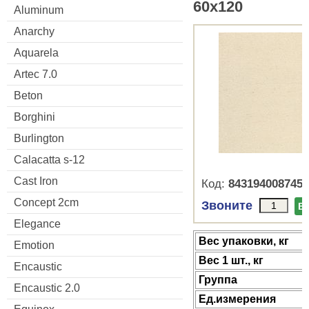
60x120
Aluminum
Anarchy
Aquarela
Artec 7.0
Beton
Borghini
Burlington
Calacatta s-12
Cast Iron
Код:
8431940087455
Concept 2cm
Звоните
В
Elegance
Веc упаковки, кг
Emotion
Вес 1 шт., кг
Encaustic
Группа
Encaustic 2.0
Ед.измерения