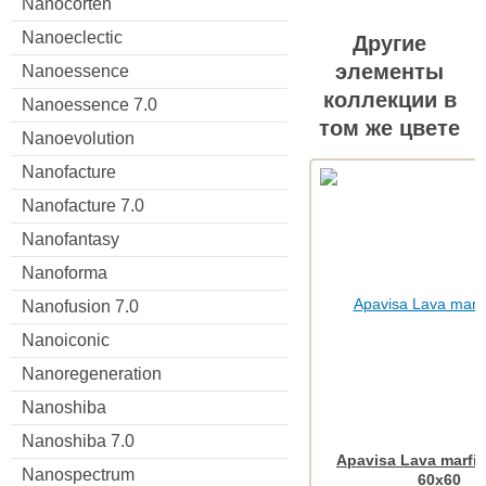
Nanocorten
Nanoeclectic
Другие
элементы
Nanoessence
коллекции в
Nanoessence 7.0
том же цвете
Nanoevolution
Nanofacture
Nanofacture 7.0
Nanofantasy
Nanoforma
Nanofusion 7.0
Nanoiconic
Nanoregeneration
Nanoshiba
Nanoshiba 7.0
Apavisa Lava marfil
Nanospectrum
60x60