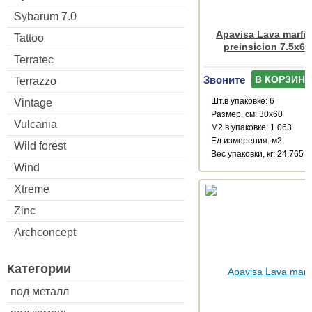
Sybarum 7.0
Apavisa Lava marfil
Tattoo
preinsicion 7.5x60
Terratec
Звоните
В КОРЗИНУ
Terrazzo
Шт.в упаковке: 6
Vintage
Размер, см: 30x60
Vulcania
М2 в упаковке: 1.063
Ед.измерения: м2
Wild forest
Веc упаковки, кг: 24.765
Wind
Xtreme
Zinc
Archconcept
Категории
под металл