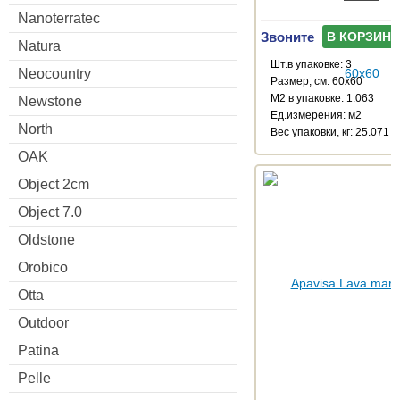
Nanoterratec
Звоните
В КОРЗИНУ
Natura
Шт.в упаковке: 3
Neocountry
Размер, см: 60x60
М2 в упаковке: 1.063
Newstone
Ед.измерения: м2
North
Веc упаковки, кг: 25.071
OAK
Object 2cm
Object 7.0
Oldstone
Orobico
Otta
Outdoor
Patina
Pelle