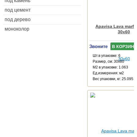
под камень
под цемент
под дерево
Apavisa Lava marfil
моноколор
30x60
Звоните
В КОРЗИНУ
Шт.в упаковке: 6
Размер, см: 30x60
М2 в упаковке: 1.063
Ед.измерения: м2
Веc упаковки, кг: 25.095