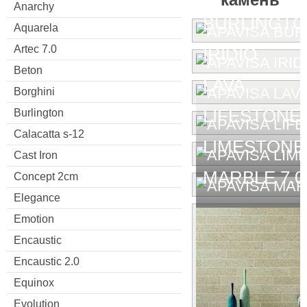
Anarchy
BURLINGT
Aquarela
Artec 7.0
IRIDIO
Beton
LAVA
Borghini
LIFESTONE
Burlington
Calacatta s-12
LIMESTONE
Cast Iron
MARBLE 7.0
Concept 2cm
Elegance
Emotion
Encaustic
Encaustic 2.0
Equinox
Evolution