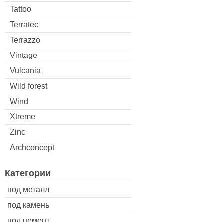
Tattoo
Terratec
Terrazzo
Vintage
Vulcania
Wild forest
Wind
Xtreme
Zinc
Archconcept
Категории
под металл
под камень
под цемент