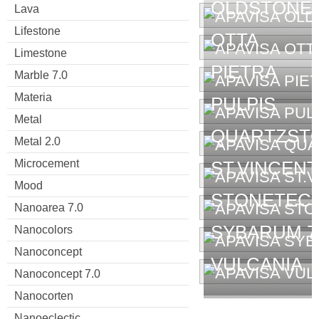
OLDSTONE
Lava
Lifestone
OTTA
Limestone
PIETRA
Marble 7.0
Materia
PULPIS
Metal
QUARTZST
Metal 2.0
Microcement
ST.VINCENT
Mood
STONETEC
Nanoarea 7.0
SYBARUM 7
Nanocolors
Nanoconcept
VULCANIA
Nanoconcept 7.0
Nanocorten
Nanoeclectic