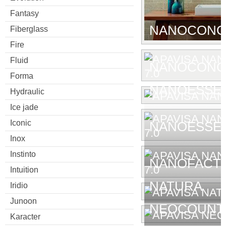
Fantasy
NANOCONC
Fiberglass
Fire
Fluid
NANOCONCE
Forma
NANOESSE
Hydraulic
Ice jade
Iconic
NANOESSEN
Inox
Instinto
NANOFACTU
Intuition
NATURA
Iridio
Junoon
NEOCOUNT
Karacter