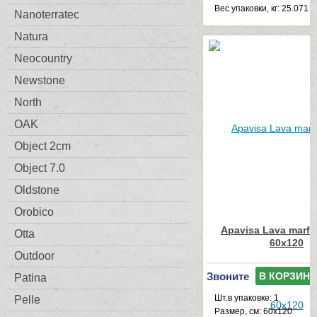
Веc упаковки, кг: 25.071
Nanoterratec
Natura
Neocountry
Newstone
North
OAK
Object 2cm
Object 7.0
Oldstone
Orobico
Apavisa Lava marfil
Otta
60x120
Outdoor
Звоните
В КОРЗИНУ
Patina
Шт.в упаковке: 1
Pelle
Размер, см: 60x120