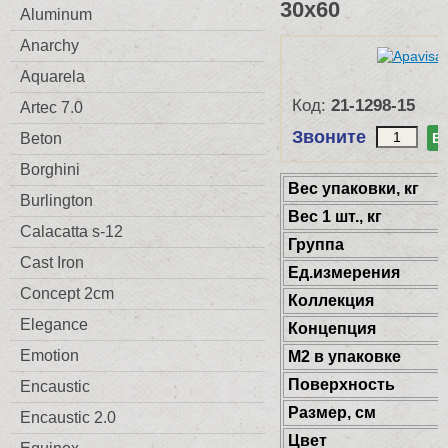
30x60
Aluminum
Anarchy
Aquarela
Код:
21-1298-15
Artec 7.0
Звоните
Beton
В
Borghini
Веc упаковки, кг
Burlington
Вес 1 шт., кг
Calacatta s-12
Группа
Cast Iron
Ед.измерения
Concept 2cm
Коллекция
Elegance
Концепция
Emotion
М2 в упаковке
Поверхность
Encaustic
Размер, см
Encaustic 2.0
Цвет