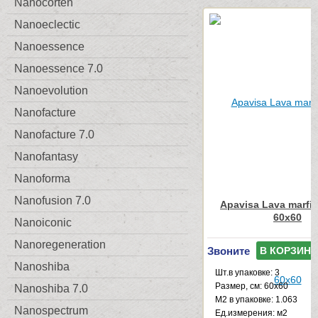
Nanocorten
Nanoeclectic
Nanoessence
Nanoessence 7.0
Nanoevolution
Nanofacture
Nanofacture 7.0
Nanofantasy
Nanoforma
Nanofusion 7.0
Apavisa Lava marfil
60x60
Nanoiconic
Nanoregeneration
Звоните
В КОРЗИНУ
Nanoshiba
Шт.в упаковке: 3
Размер, см: 60x60
Nanoshiba 7.0
М2 в упаковке: 1.063
Nanospectrum
Ед.измерения: м2