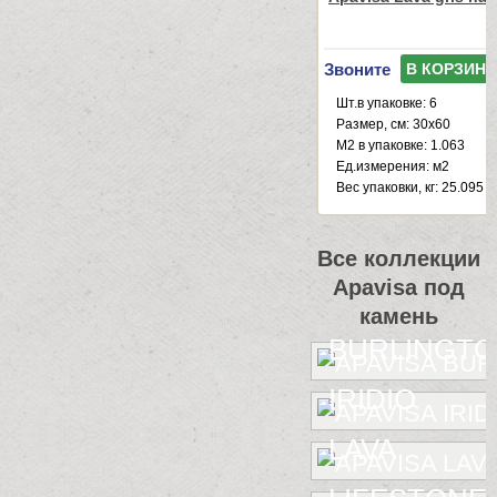
Звоните
В КОРЗИНУ
Шт.в упаковке: 6
Размер, см: 30x60
М2 в упаковке: 1.063
Ед.измерения: м2
Веc упаковки, кг: 25.095
Все коллекции
Apavisa под
камень
BURLINGT
IRIDIO
LAVA