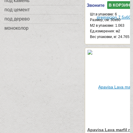
под камень
Звоните
В КОРЗИНУ
под цемент
Шт.в упаковке: 6
под дерево
Размер, см: 30x60
М2 в упаковке: 1.063
моноколор
Ед.измерения: м2
Веc упаковки, кг: 24.765
Apavisa Lava marfil ri