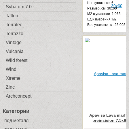
Шт.в упаковке: 6
Sybarum 7.0
Размер, см: 30x60
М2 в упаковке: 1.063
Tattoo
Ед.измерения: м2
Terratec
Веc упаковки, кг: 25.095
Terrazzo
Vintage
Vulcania
Wild forest
Wind
Xtreme
Zinc
Archconcept
Категории
Apavisa Lava marfil
preinsicion 7.5x60
под металл