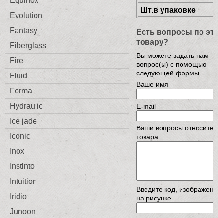
Equinox
Шт.в упаковке
Evolution
Fantasy
Есть вопросы по эт
товару?
Fiberglass
Вы можете задать нам
Fire
вопрос(ы) с помощью
следующей формы.
Fluid
Ваше имя
Forma
Hydraulic
E-mail
Ice jade
Ваши вопросы относител
Iconic
товара
Inox
Instinto
Intuition
Введите код, изображен
Iridio
на рисунке
Junoon