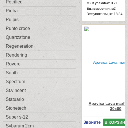
Petrified
М2 в упаковке: 0.71
Ед.измерения: м2
Pietra
Веc упаковки, кг: 18.84
Pulpis
Punto croce
Quartzstone
Regeneration
Rendering
Rovere
South
Spectrum
St.vincent
Statuario
Apavisa Lava marfil
Stonetech
30x60
Super s-12
Звоните
В КОРЗИНУ
Sybarum 2cm