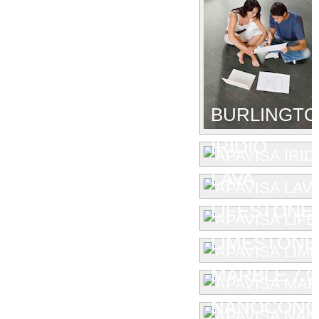
BURLINGT
IRIDIO
LAVA
LIFESTONE
LIMESTONE
MARBLE 7.0
NANOCONC