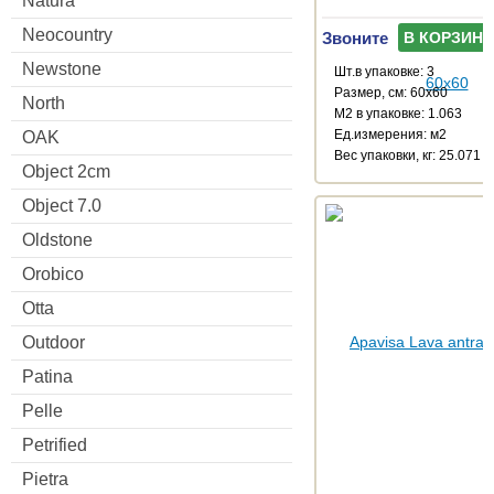
Natura
Neocountry
Звоните
В КОРЗИНУ
Newstone
Шт.в упаковке: 3
Размер, см: 60x60
North
М2 в упаковке: 1.063
Ед.измерения: м2
OAK
Веc упаковки, кг: 25.071
Object 2cm
Object 7.0
Oldstone
Orobico
Otta
Outdoor
Patina
Pelle
Petrified
Pietra