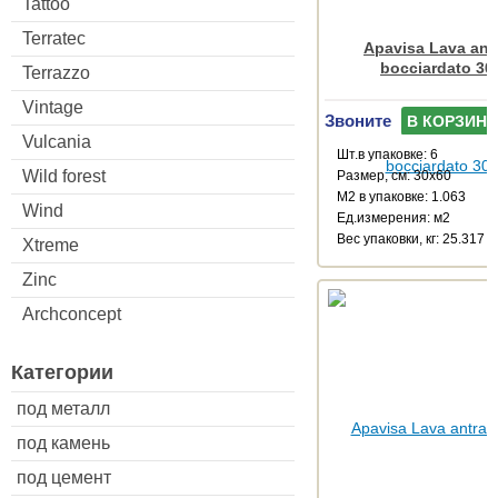
Tattoo
Terratec
Apavisa Lava antr
bocciardato 30
Terrazzo
Vintage
Звоните
В КОРЗИНУ
Vulcania
Шт.в упаковке: 6
Wild forest
Размер, см: 30x60
М2 в упаковке: 1.063
Wind
Ед.измерения: м2
Веc упаковки, кг: 25.317
Xtreme
Zinc
Archconcept
Категории
под металл
под камень
под цемент