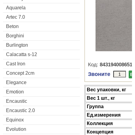
Aquarela
Artec 7.0
Beton
Borghini
Burlington
Calacatta s-12
Cast Iron
Код:
8431940086519
Concept 2cm
Звоните
В
Elegance
Веc упаковки, кг
Emotion
Вес 1 шт., кг
Encaustic
Группа
Encaustic 2.0
Ед.измерения
Equinox
Коллекция
Evolution
Концепция