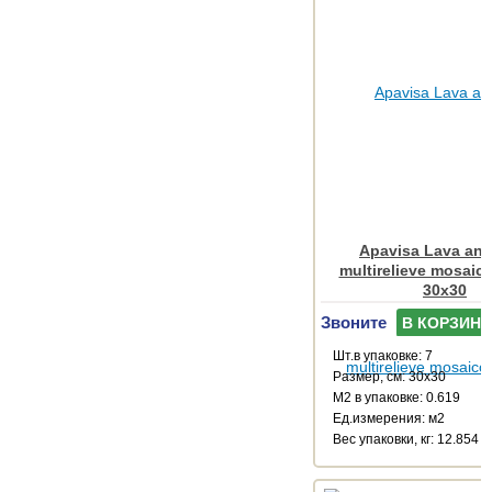
Apavisa Lava antr
multirelieve mosaico
30x30
Звоните
В КОРЗИНУ
Шт.в упаковке: 7
Размер, см: 30x30
М2 в упаковке: 0.619
Ед.измерения: м2
Веc упаковки, кг: 12.854