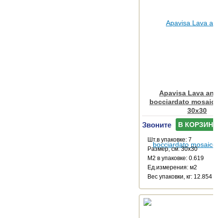
Apavisa Lava antr
bocciardato mosaico
30x30
Звоните
В КОРЗИНУ
Шт.в упаковке: 7
Размер, см: 30x30
М2 в упаковке: 0.619
Ед.измерения: м2
Веc упаковки, кг: 12.854