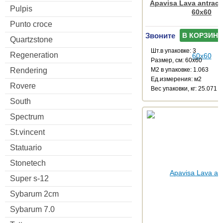
Apavisa Lava antracit
Pulpis
60x60
Punto croce
Звоните
В КОРЗИНУ
Quartzstone
Шт.в упаковке: 3
Regeneration
Размер, см: 60x60
Rendering
М2 в упаковке: 1.063
Ед.измерения: м2
Rovere
Веc упаковки, кг: 25.071
South
Spectrum
St.vincent
Statuario
Stonetech
Super s-12
Sybarum 2cm
Sybarum 7.0