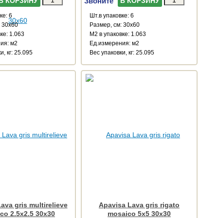
Звоните
В КОРЗИНУ
В КОРЗИНУ
ке: 6
Шт.в упаковке: 6
: 30x60
Размер, см: 30x60
ке: 1.063
М2 в упаковке: 1.063
ия: м2
Ед.измерения: м2
и, кг: 25.095
Веc упаковки, кг: 25.095
ava gris multirelieve
Apavisa Lava gris rigato
co 2.5x2.5 30x30
mosaico 5x5 30x30