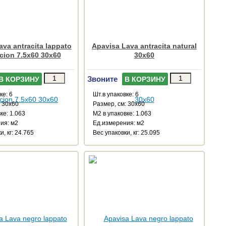
ava antracita lappato
Apavisa Lava antracita natural
icion 7.5x60 30x60
30x60
Звоните
В КОРЗИНУ
В КОРЗИНУ
ке: 6
Шт.в упаковке: 6
: 30x60
Размер, см: 30x60
ке: 1.063
М2 в упаковке: 1.063
ия: м2
Ед.измерения: м2
и, кг: 24.765
Веc упаковки, кг: 25.095