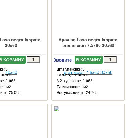
Lava negro lappato
Apavisa Lava negro lappato
30x60
preinsicion 7.5x60 30x60
Звоните
В КОРЗИНУ
В КОРЗИНУ
ке: 6
Шт.в упаковке: 6
: 30x60
Размер, см: 30x60
ке: 1.063
М2 в упаковке: 1.063
ия: м2
Ед.измерения: м2
и, кг: 25.095
Веc упаковки, кг: 24.765