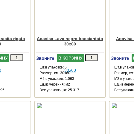
racita rigato
Apavisa Lava negro bocciardato
Apavisa 
0
30x60
Звоните
Звоните
ИНУ
В КОРЗИНУ
Шт.в упаковке: 6
Шт.в упаков
Размер, см: 30x60
Размер, см
М2 в упаковке: 1.063
М2 в упаков
Ед.измерения: м2
Ед.измерен
395
Веc упаковки, кг: 25.317
Веc упаковк