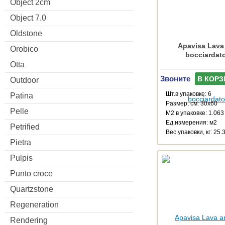
Object 2cm
Object 7.0
Oldstone
Apavisa Lava 
Orobico
bocciardat
Otta
Звоните
В КОРЗ
Outdoor
Шт.в упаковке: 6
Patina
Размер, см: 30x60
Pelle
М2 в упаковке: 1.063
Ед.измерения: м2
Petrified
Веc упаковки, кг: 25.
Pietra
Pulpis
Punto croce
Quartzstone
Regeneration
Rendering