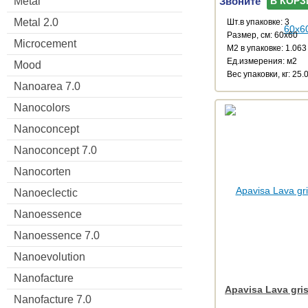
Звоните
Metal
В КОРЗ
Metal 2.0
Шт.в упаковке: 3
Размер, см: 60x60
Microcement
М2 в упаковке: 1.063
Ед.измерения: м2
Mood
Веc упаковки, кг: 25.
Nanoarea 7.0
Nanocolors
Nanoconcept
Nanoconcept 7.0
Nanocorten
Nanoeclectic
Nanoessence
Nanoessence 7.0
Nanoevolution
Nanofacture
Apavisa Lava gris
Nanofacture 7.0