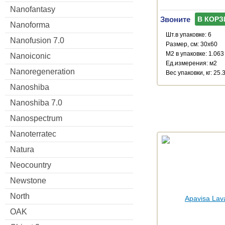
Nanofantasy
Звоните
В КОРЗ
Nanoforma
Шт.в упаковке: 6
Nanofusion 7.0
Размер, см: 30x60
М2 в упаковке: 1.063
Nanoiconic
Ед.измерения: м2
Nanoregeneration
Веc упаковки, кг: 25.
Nanoshiba
Nanoshiba 7.0
Nanospectrum
Nanoterratec
Natura
Neocountry
Newstone
North
OAK