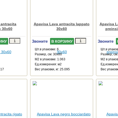
antracita
Apavisa Lava antracita lappato
Apavisa L
o 30x60
30x60
preins
Звоните
Звоните
ИНУ
В КОРЗИНУ
Шт.в упаковке: 6
Шт.в упаков
Размер, см: 30x60
Размер, см
М2 в упаковке: 1.063
М2 в упаков
Ед.измерения: м2
Ед.измерен
317
Веc упаковки, кг: 25.095
Веc упаковк