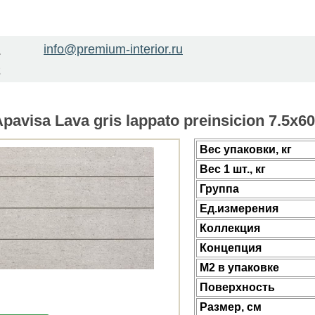
info@premium-interior.ru
1
2
avisa Lava gris lappato preinsicion 7.5x6
Веc упаковки, кг
Вес 1 шт., кг
Группа
Ед.измерения
Коллекция
Концепция
М2 в упаковке
Поверхность
Размер, см