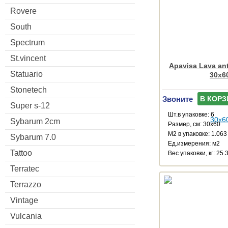
Rovere
South
Spectrum
St.vincent
Apavisa Lava ant
Statuario
30x6
Stonetech
Звоните
В КОРЗ
Super s-12
Шт.в упаковке: 6
Sybarum 2cm
Размер, см: 30x60
М2 в упаковке: 1.063
Sybarum 7.0
Ед.измерения: м2
Tattoo
Веc упаковки, кг: 25.
Terratec
Terrazzo
Vintage
Vulcania