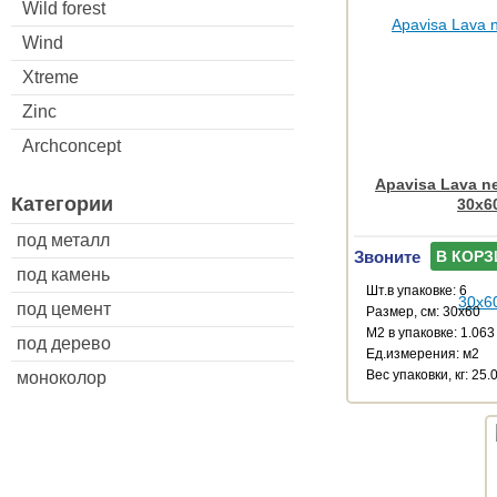
Wild forest
Wind
Xtreme
Zinc
Archconcept
Apavisa Lava ne
Категории
30x6
под металл
Звоните
В КОРЗ
под камень
Шт.в упаковке: 6
под цемент
Размер, см: 30x60
М2 в упаковке: 1.063
под дерево
Ед.измерения: м2
Веc упаковки, кг: 25.
моноколор