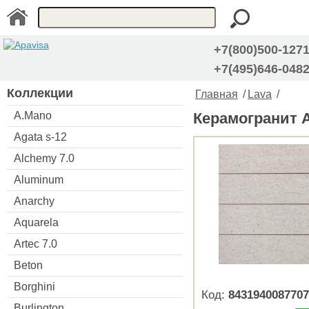
+7(800)500-127
+7(495)646-048
Коллекции
Главная
/
Lava
/
A.Mano
Керамогранит Ap
Agata s-12
Alchemy 7.0
Aluminum
Anarchy
Aquarela
Artec 7.0
Beton
Borghini
Код:
8431940087707
Burlington