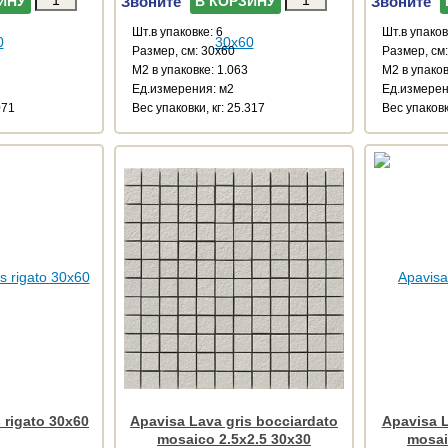
Звоните
Звоните
ИНУ
В КОРЗИНУ
Шт.в упаковке: 6
Шт.в упаков
Размер, см: 30x60
Размер, см
М2 в упаковке: 1.063
М2 в упаков
Ед.измерения: м2
Ед.измерен
071
Веc упаковки, кг: 25.317
Веc упаковк
 rigato 30x60
Apavisa Lava gris bocciardato
Apavisa L
mosaico 2.5x2.5 30x30
mosai