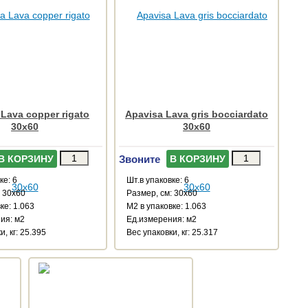
Lava copper rigato
Apavisa Lava gris bocciardato
30x60
30x60
Звоните
В КОРЗИНУ
В КОРЗИНУ
ке: 6
Шт.в упаковке: 6
: 30x60
Размер, см: 30x60
ке: 1.063
М2 в упаковке: 1.063
ия: м2
Ед.измерения: м2
и, кг: 25.395
Веc упаковки, кг: 25.317