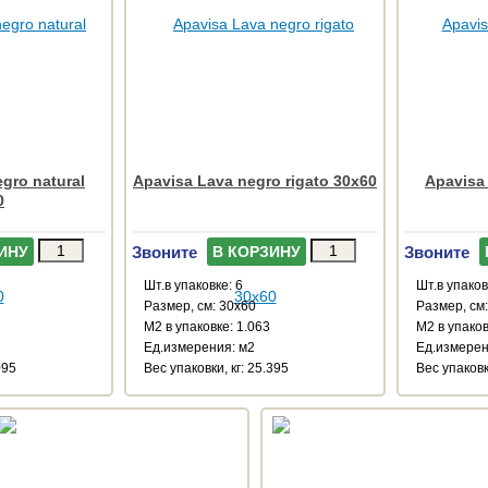
gro natural
Apavisa Lava negro rigato 30x60
Apavisa 
0
Звоните
Звоните
ИНУ
В КОРЗИНУ
Шт.в упаковке: 6
Шт.в упаков
Размер, см: 30x60
Размер, см
М2 в упаковке: 1.063
М2 в упаков
Ед.измерения: м2
Ед.измерен
095
Веc упаковки, кг: 25.395
Веc упаковк