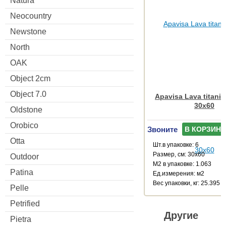
Natura
Neocountry
Newstone
North
OAK
Object 2cm
Object 7.0
Apavisa Lava titaniu
30x60
Oldstone
Orobico
Звоните
В КОРЗИНУ
Otta
Шт.в упаковке: 6
Размер, см: 30x60
Outdoor
М2 в упаковке: 1.063
Patina
Ед.измерения: м2
Веc упаковки, кг: 25.395
Pelle
Petrified
Другие
Pietra