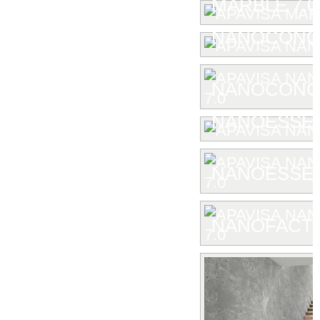
MARBLE 7.0
NANOCONC
NANOCONCE
NANOESSE
NANOESSEN
NANOFACTU