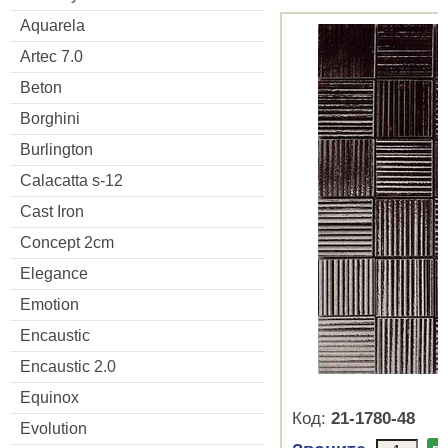
Aquarela
Artec 7.0
Beton
Borghini
Burlington
Calacatta s-12
Cast Iron
Concept 2cm
Elegance
Emotion
Encaustic
Encaustic 2.0
Equinox
Код:
21-1780-48
Evolution