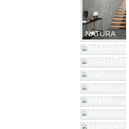
NATURA
NEOCOUNT
OLDSTONE
OTTA
PIETRA
PULPIS
QUARTZST
ST.VINCENT