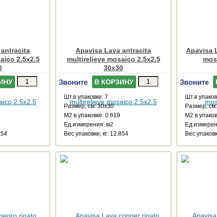
antracita
Apavisa Lava antracita
Apavisa L
aico 2.5x2.5
multirelieve mosaico 2.5x2.5
mos
0
30x30
Звоните
Звоните
ИНУ
В КОРЗИНУ
Шт.в упаковке: 7
Шт.в упаков
Размер, см: 30x30
Размер, см
М2 в упаковке: 0.619
М2 в упаков
Ед.измерения: м2
Ед.измерен
854
Веc упаковки, кг: 12.854
Веc упаковк