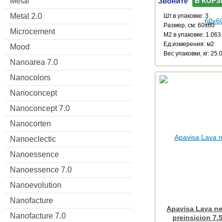
Звоните
Metal
В КОРЗ
Metal 2.0
Шт.в упаковке: 3
Размер, см: 60x60
Microcement
М2 в упаковке: 1.063
Ед.измерения: м2
Mood
Веc упаковки, кг: 25.
Nanoarea 7.0
Nanocolors
Nanoconcept
Nanoconcept 7.0
Nanocorten
Nanoeclectic
Nanoessence
Nanoessence 7.0
Nanoevolution
Nanofacture
Apavisa Lava ne
Nanofacture 7.0
preinsicion 7.