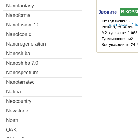
Nanofantasy
Звоните
В КОРЗ
Nanoforma
Шт.в упаковке: 6
Nanofusion 7.0
Размер, см: 30x60
М2 в упаковке: 1.063
Nanoiconic
Ед.измерения: м2
Nanoregeneration
Веc упаковки, кг: 24.
Nanoshiba
Nanoshiba 7.0
Nanospectrum
Nanoterratec
Natura
Neocountry
Newstone
North
OAK