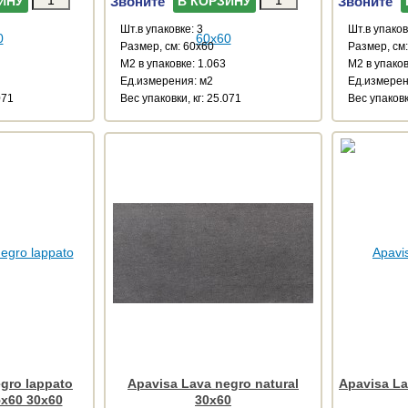
Звоните
Звоните
ИНУ
В КОРЗИНУ
Шт.в упаковке: 3
Шт.в упаков
Размер, см: 60x60
Размер, см
М2 в упаковке: 1.063
М2 в упаков
Ед.измерения: м2
Ед.измерен
071
Веc упаковки, кг: 25.071
Веc упаковк
gro lappato
Apavisa Lava negro natural
Apavisa La
5x60 30x60
30x60