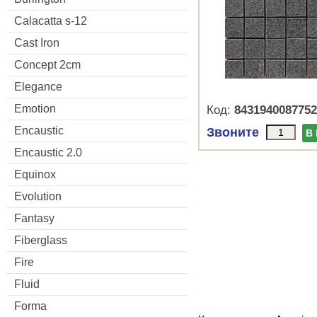
Calacatta s-12
Cast Iron
Concept 2cm
Elegance
Emotion
Код:
8431940087752
Encaustic
Звоните
В
Encaustic 2.0
Equinox
Evolution
Fantasy
Fiberglass
Fire
Fluid
Forma