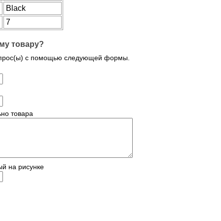
Black
7
му товару?
опрос(ы) с помощью следующей формы.
но товара
ый на рисунке