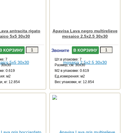
ava antracita rigato
Apavisa Lava negro multirelieve
aico 5x5 30x30
mosaico 2.5x2.5 30x30
Звоните
В КОРЗИНУ
В КОРЗИНУ
ке: 7
Шт.в упаковке: 7
: 30x30
Размер, см: 30x30
ке: 0.619
М2 в упаковке: 0.619
ия: м2
Ед.измерения: м2
и, кг: 12.854
Веc упаковки, кг: 12.854