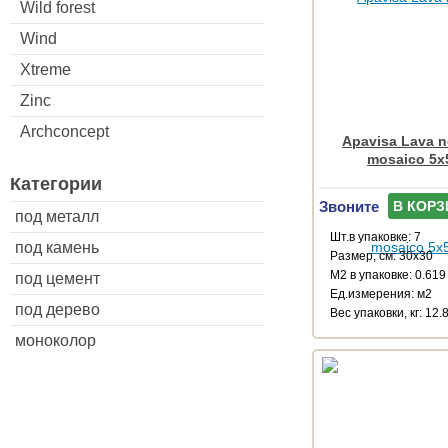
Wild forest
Wind
Xtreme
Zinc
Archconcept
Apavisa Lava n
mosaico 5x
Категории
Звоните
В КОРЗ
под металл
Шт.в упаковке: 7
под камень
Размер, см: 30x30
М2 в упаковке: 0.619
под цемент
Ед.измерения: м2
под дерево
Веc упаковки, кг: 12.
моноколор