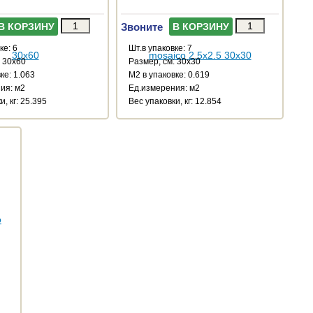
Звоните
В КОРЗИНУ
В КОРЗИНУ
ке: 6
Шт.в упаковке: 7
: 30x60
Размер, см: 30x30
ке: 1.063
М2 в упаковке: 0.619
ия: м2
Ед.измерения: м2
и, кг: 25.395
Веc упаковки, кг: 12.854