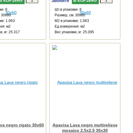
Звоните
В КОРЗИНУ
В КОРЗИНУ
ке: 6
Шт.в упаковке: 6
: 30x60
Размер, см: 30x60
ке: 1.063
М2 в упаковке: 1.063
ия: м2
Ед.измерения: м2
и, кг: 25.317
Веc упаковки, кг: 25.095
va negro rigato 30x60
Apavisa Lava negro multirelieve
mosaico 2.5x2.5 30x30