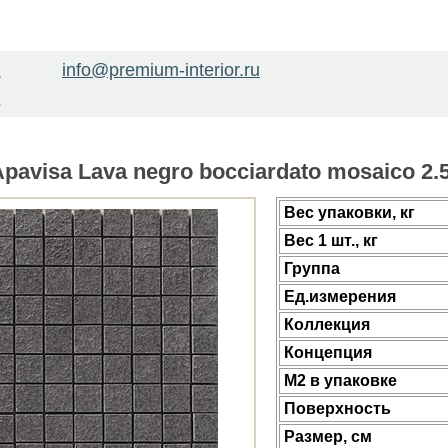
info@premium-interior.ru
1
2
avisa Lava negro bocciardato mosaico 2.5
Веc упаковки, кг
Вес 1 шт., кг
Группа
Ед.измерения
Коллекция
Концепция
М2 в упаковке
Поверхность
Размер, см