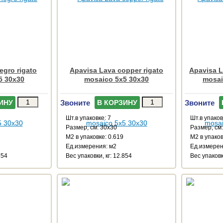
egro rigato
Apavisa Lava copper rigato
Apavisa L
5 30x30
mosaico 5x5 30x30
mosai
Звоните
Звоните
ИНУ
В КОРЗИНУ
Шт.в упаковке: 7
Шт.в упаков
Размер, см: 30x30
Размер, см
М2 в упаковке: 0.619
М2 в упаков
Ед.измерения: м2
Ед.измерен
854
Веc упаковки, кг: 12.854
Веc упаковк