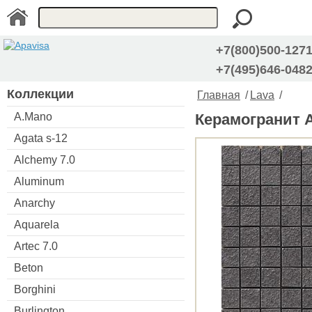
+7(800)500-127
+7(495)646-048
Коллекции
Главная
/
Lava
/
A.Mano
Керамогранит Ap
Agata s-12
Alchemy 7.0
Aluminum
Anarchy
Aquarela
Artec 7.0
Beton
Borghini
Burlington