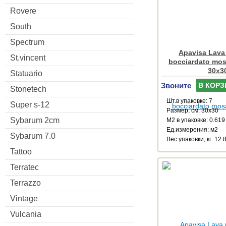
Rovere
South
Spectrum
Apavisa Lava 
St.vincent
bocciardato mos
30x3
Statuario
Звоните
В КОРЗ
Stonetech
Шт.в упаковке: 7
Super s-12
Размер, см: 30x30
Sybarum 2cm
М2 в упаковке: 0.619
Ед.измерения: м2
Sybarum 7.0
Веc упаковки, кг: 12.
Tattoo
Terratec
Terrazzo
Vintage
Vulcania