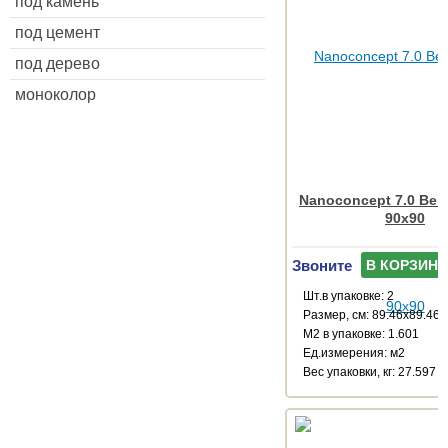
под камень
под цемент
под дерево
моноколор
Nanoconcept 7.0 Beig
90x90
Звоните
В КОРЗИНУ
Шт.в упаковке: 2
Размер, см: 89.46x89.46
М2 в упаковке: 1.601
Ед.измерения: м2
Веc упаковки, кг: 27.597