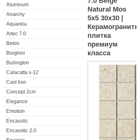
7.0 Beige
Aluminum
Natural Mos
Anarchy
5x5 30x30 |
Aquarela
Керамогранитн
Artec 7.0
плитка
премиум
Beton
класса
Borghini
Burlington
Calacatta s-12
Cast Iron
Concept 2cm
Elegance
Emotion
Encaustic
Encaustic 2.0