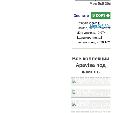
Mos 5x5 30x3
Звоните
В КОРЗИНУ
Шт.в упаковке: 11
Размер, см: 29.75x29.75
М2 в упаковке: 0.974
Ед.измерения: м2
Веc упаковки, кг: 20.102
Все коллекции
Apavisa под
камень
BURLINGT
IRIDIO
LAVA