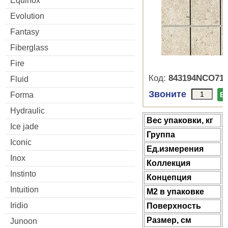
Equinox
Evolution
Fantasy
Fiberglass
Fire
Код:
843194NCO71
Fluid
Звоните
Forma
В
Hydraulic
Веc упаковки, кг
Ice jade
Группа
Iconic
Ед.измерения
Inox
Коллекция
Instinto
Концепция
Intuition
М2 в упаковке
Iridio
Поверхность
Размер, см
Junoon