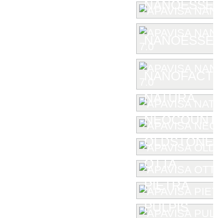
NANOESSE
NANOESSEN
NANOFACTU
NATURA
NEOCOUNT
OLDSTONE
OTTA
PIETRA
PULPIS