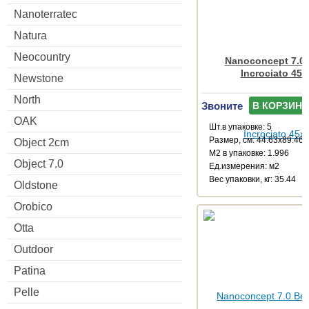
Nanoterratec
Natura
Neocountry
Nanoconcept 7.0 
Incrociato 45x
Newstone
North
Звоните
В КОРЗИНУ
OAK
Шт.в упаковке: 5
Размер, см: 44.63x89.46
Object 2cm
М2 в упаковке: 1.996
Object 7.0
Ед.измерения: м2
Веc упаковки, кг: 35.44
Oldstone
Orobico
Otta
Outdoor
Patina
Pelle