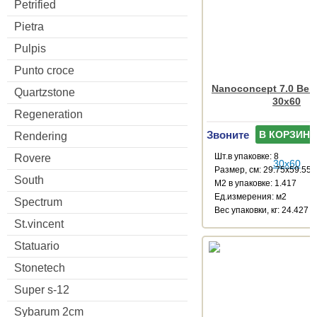
Petrified
Pietra
Pulpis
Punto croce
Nanoconcept 7.0 Beig
Quartzstone
30x60
Regeneration
Звоните
В КОРЗИНУ
Rendering
Шт.в упаковке: 8
Rovere
Размер, см: 29.75x59.55
South
М2 в упаковке: 1.417
Ед.измерения: м2
Spectrum
Веc упаковки, кг: 24.427
St.vincent
Statuario
Stonetech
Super s-12
Sybarum 2cm