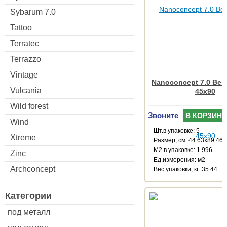
Sybarum 7.0
Tattoo
Terratec
Terrazzo
Vintage
Nanoconcept 7.0 Beig
Vulcania
45x90
Wild forest
Звоните
В КОРЗИНУ
Wind
Шт.в упаковке: 5
Xtreme
Размер, см: 44.63x89.46
М2 в упаковке: 1.996
Zinc
Ед.измерения: м2
Archconcept
Веc упаковки, кг: 35.44
Категории
под металл