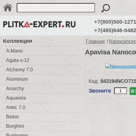
+7(800)500-127
+7(495)646-048
Коллекции
Главная
/
Nanoconcept
A.Mano
Apavisa Nanoco
Agata s-12
Alchemy 7.0
Aluminum
Код:
843194NCO71
Anarchy
Звоните
В
Aquarela
Artec 7.0
Beton
Borghini
Burlington