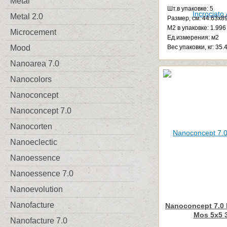
Metal
Шт.в упаковке: 5
Metal 2.0
Размер, см: 44.63x8
М2 в упаковке: 1.996
Microcement
Ед.измерения: м2
Веc упаковки, кг: 35.
Mood
Nanoarea 7.0
Nanocolors
Nanoconcept
Nanoconcept 7.0
Nanocorten
Nanoeclectic
Nanoessence
Nanoessence 7.0
Nanoevolution
Nanofacture
Nanoconcept 7.0 
Mos 5x5 
Nanofacture 7.0