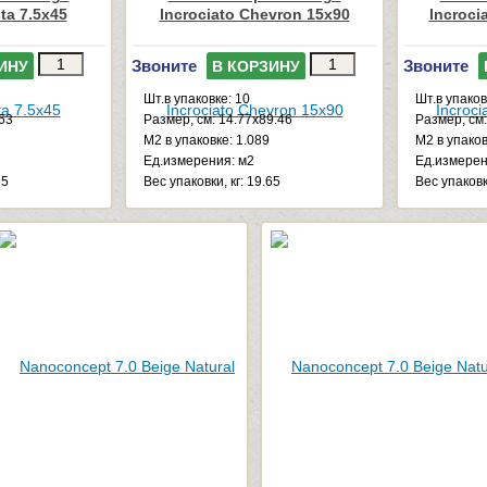
sta 7.5x45
Incrociato Chevron 15x90
Incroci
Звоните
Звоните
ИНУ
В КОРЗИНУ
Шт.в упаковке: 10
Шт.в упаков
.63
Размер, см: 14.77x89.46
Размер, см:
М2 в упаковке: 1.089
М2 в упаков
Ед.измерения: м2
Ед.измерен
65
Веc упаковки, кг: 19.65
Веc упаковки