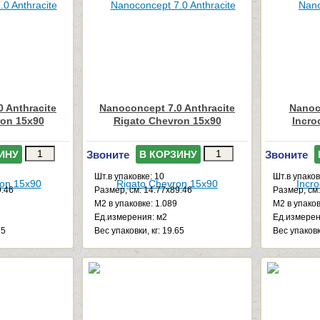
 Anthracite
Nanoconcept 7.0 Anthracite
Nanoc
ron 15x90
Rigato Chevron 15x90
Incro
Звоните
Звоните
ИНУ
В КОРЗИНУ
Шт.в упаковке: 10
Шт.в упаков
9.46
Размер, см: 14.77x89.46
Размер, см:
М2 в упаковке: 1.089
М2 в упаков
Ед.измерения: м2
Ед.измерен
65
Веc упаковки, кг: 19.65
Веc упаковки