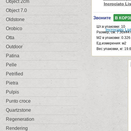
Object 2cm
Incrociato Li
Object 7.0
Звоните
В КОРЗ
Oldstone
Шт.в упаковке: 10
Orobico
Размер, см: 7.30x44
Otta
М2 в упаковке: 0.326
Ед.измерения: м2
Outdoor
Веc упаковки, кг: 19.
Patina
Pelle
Petrified
Pietra
Pulpis
Punto croce
Quartzstone
Regeneration
Rendering