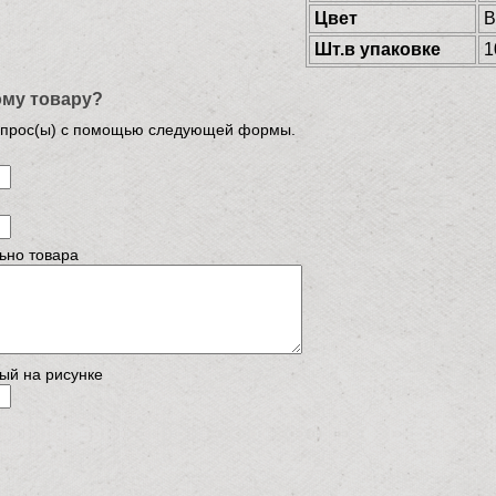
Цвет
B
Шт.в упаковке
1
ому товару?
опрос(ы) с помощью следующей формы.
ьно товара
ый на рисунке