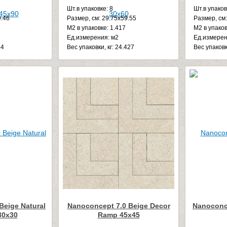
Шт.в упаковке: 8
Шт.в упаков
9.46
Размер, см: 29.75x59.55
Размер, см:
М2 в упаковке: 1.417
М2 в упаков
Ед.измерения: м2
Ед.измерен
44
Веc упаковки, кг: 24.427
Веc упаковки
Beige Natural
Nanoconcept 7.0 Beige Decor
Nanoconce
30x30
Ramp 45x45