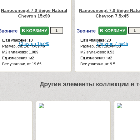
Nanoconcept 7.0 Beige Natural
Nanoconcept 7.0 Beige Natu
Chevron 15x90
Chevron 7.5x45
Звоните
Звоните
В КОРЗИНУ
В КОРЗИНУ
Шт.в упаковке: 10
Шт.в упаковке: 20
Размер, см: 14.77x89.46
Размер, см: 7.30x44.63
М2 в упаковке: 1.089
М2 в упаковке: 0.53
Ед.измерения: м2
Ед.измерения: м2
Веc упаковки, кг: 19.65
Веc упаковки, кг: 9.5
Другие элементы коллекции в т