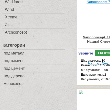
Wild forest
Wind
Xtreme
Zinc
Archconcept
Nanoconcept 7.0
Natural Chev
Категории
под металл
Звоните
В КОРЗ
под камень
Шт.в упаковке: 10
Размер, см: 14.77x8
под цемент
М2 в упаковке: 1.089
Ед.измерения: м2
под дерево
Веc упаковки, кг: 19.
моноколор