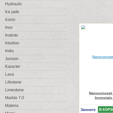
Hydraulic
Ice jade
Iconic
Inox
Instinto
Intuition
Iridio
Junoon
Karacter
Lava
Lifestone
Limestone
Nanoconcept 
Incrociato
Marble 7.0
Materia
Звоните
В КОРЗ