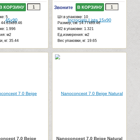
Звоните
В КОРЗИНУ
В КОРЗИНУ
ке: 5
Шт.в упаковке: 10
 44.63x89.46
Размер, см: 14.77x89.46
ке: 1.996
М2 в упаковке: 1.321
ия: м2
Ед.измерения: м2
, кг: 35.44
Веc упаковки, кг: 19.65
oncept 7.0 Beige
Nanoconcept 7.0 Beige Natural