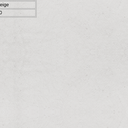
eige
0