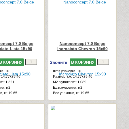
oncept 7.0 Beige
Nanoconcept 7.0 Beige
ciato Lista 15x90
Incrociato Chevron 15x90
Звоните
В КОРЗИНУ
В КОРЗИНУ
ке: 10
Шт.в упаковке: 10
 14.77x89.46
Размер, см: 14.77x89.46
ке: 1.321
М2 в упаковке: 1.089
ия: м2
Ед.измерения: м2
, кг: 19.65
Веc упаковки, кг: 19.65