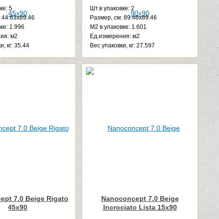
ке: 5
Шт.в упаковке: 2
 44.63x89.46
Размер, см: 89.46x89.46
ке: 1.996
М2 в упаковке: 1.601
ия: м2
Ед.измерения: м2
, кг: 35.44
Веc упаковки, кг: 27.597
pt 7.0 Beige Rigato
Nanoconcept 7.0 Beige
45x90
Incrociato Lista 15x90