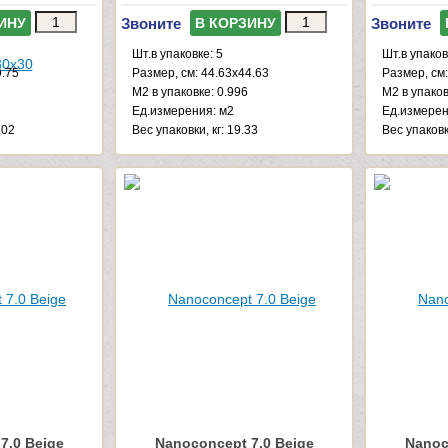
Звоните
Звоните
ИНУ
В КОРЗИНУ
Шт.в упаковке: 5
Шт.в упаков
9.75
Размер, см: 44.63x44.63
Размер, см:
М2 в упаковке: 0.996
М2 в упаков
Ед.измерения: м2
Ед.измерен
102
Веc упаковки, кг: 19.33
Веc упаковки
7.0 Beige
Nanoconcept 7.0 Beige
Nanoc