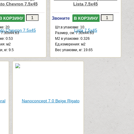
ato Chevron 7.5x45
Lista 7.5x45
Звоните
В КОРЗИНУ
В КОРЗИНУ
ке: 20
Шт.в упаковке: 10
 7.30x44.63
Размер, см: 7.30x44.63
ке: 0.53
М2 в упаковке: 0.326
ия: м2
Ед.измерения: м2
, кг: 9.5
Веc упаковки, кг: 19.65