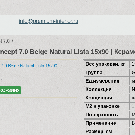
info@premium-interior.ru
1
2
 7.0
/
ncept 7.0 Beige Natural Lista 15x90 | Ке
Веc упаковки, кг
1
Группа
G
51
Ед.измерения
м
Коллекция
N
 КОРЗИНУ
Концепция
п
М2 в упаковке
1
Поверхность
М
Применение
Б
Размер, см
1