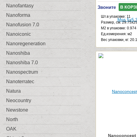
Nanofantasy
Звоните
В КОРЗ
Nanoforma
Шт.в упаковке: 11
Размер, см: 29.75x2
Nanofusion 7.0
М2 в упаковке: 0.974
Nanoiconic
Ед.измерения: м2
Веc упаковки, кг: 20.
Nanoregeneration
Nanoshiba
Nanoshiba 7.0
Nanospectrum
Nanoterratec
Natura
Neocountry
Newstone
North
OAK
Nanoconcept 