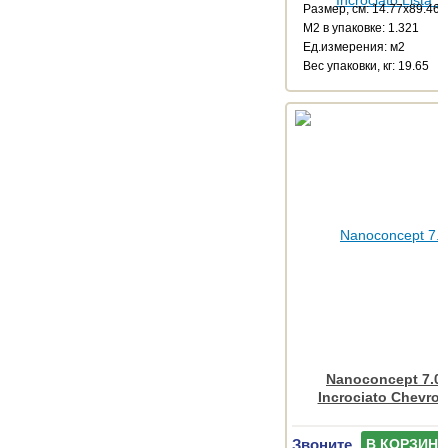
Размер, см: 14.77x89.46
М2 в упаковке: 1.321
Ед.измерения: м2
Веc упаковки, кг: 19.65
Nanoconcept 7.0 
Incrociato Chevro
Звоните
В КОРЗИНУ