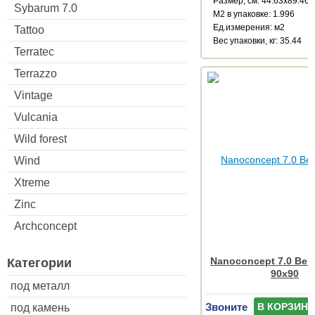
Размер, см: 44.63x89.46
Sybarum 7.0
М2 в упаковке: 1.996
Ед.измерения: м2
Tattoo
Веc упаковки, кг: 35.44
Terratec
Terrazzo
Vintage
Vulcania
Wild forest
Wind
Xtreme
Zinc
Archconcept
Nanoconcept 7.0 Beig
Категории
90x90
под металл
Звоните
В КОРЗИНУ
под камень