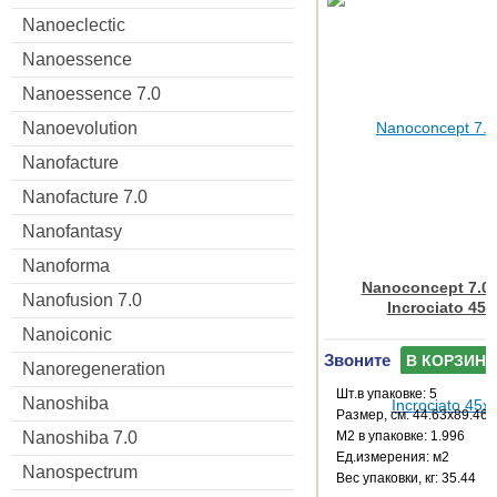
Nanoeclectic
Nanoessence
Nanoessence 7.0
Nanoevolution
Nanofacture
Nanofacture 7.0
Nanofantasy
Nanoforma
Nanoconcept 7.0 
Nanofusion 7.0
Incrociato 45x
Nanoiconic
Звоните
В КОРЗИНУ
Nanoregeneration
Шт.в упаковке: 5
Nanoshiba
Размер, см: 44.63x89.46
М2 в упаковке: 1.996
Nanoshiba 7.0
Ед.измерения: м2
Nanospectrum
Веc упаковки, кг: 35.44