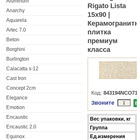
Aluminum
Rigato Lista
Anarchy
15x90 |
Aquarela
Керамогранитн
Artec 7.0
плитка
премиум
Beton
класса
Borghini
Burlington
Calacatta s-12
Cast Iron
Concept 2cm
Код:
843194NCO71
Elegance
Звоните
В
Emotion
Encaustic
Веc упаковки, кг
Encaustic 2.0
Группа
Ед.измерения
Equinox