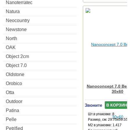
Nanoterratec
Natura
Neocountry
Newstone
North
OAK
Object 2cm
Object 7.0
Oldstone
Orobico
Nanoconcept 7.0 Beig
30x60
Otta
Outdoor
Звоните
В КОРЗИНУ
Patina
Шт.в упаковке: 8
Pelle
Размер, см: 29.75x59.55
М2 в упаковке: 1.417
Petrified