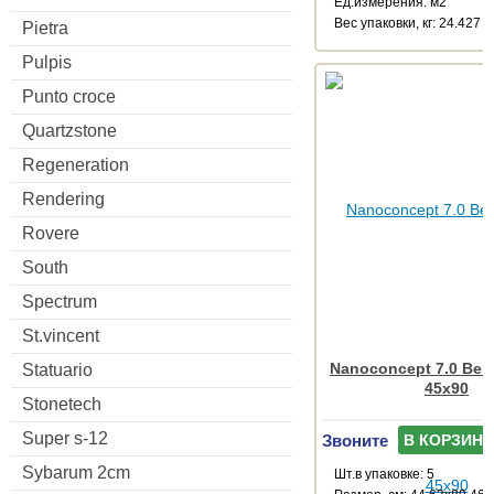
Ед.измерения: м2
Веc упаковки, кг: 24.427
Pietra
Pulpis
Punto croce
Quartzstone
Regeneration
Rendering
Rovere
South
Spectrum
St.vincent
Nanoconcept 7.0 Beig
Statuario
45x90
Stonetech
Super s-12
Звоните
В КОРЗИНУ
Sybarum 2cm
Шт.в упаковке: 5