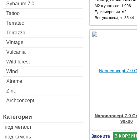
Sybarum 7.0
М2 в упаковке: 1.996
Ед.измерения: м2
Tattoo
Веc упаковки, кг: 35.44
Terratec
Terrazzo
Vintage
Vulcania
Wild forest
Wind
Xtreme
Zinc
Archconcept
Nanoconcept 7.0 Gre
Категории
90x90
под металл
Звоните
В КОРЗИНУ
под камень