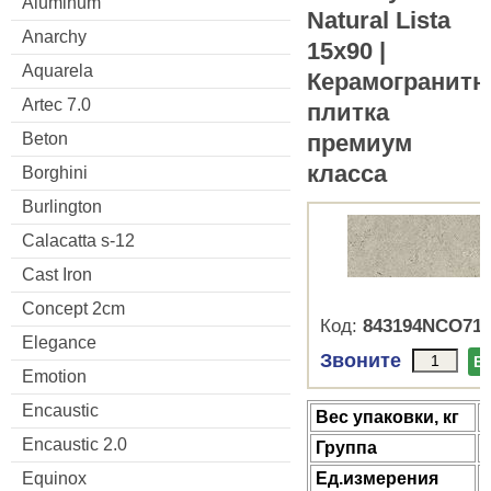
Aluminum
Natural Lista
Anarchy
15x90 |
Aquarela
Керамогранитн
Artec 7.0
плитка
премиум
Beton
класса
Borghini
Burlington
Calacatta s-12
Cast Iron
Concept 2cm
Код:
843194NCO71
Elegance
Звоните
В
Emotion
Encaustic
Веc упаковки, кг
Encaustic 2.0
Группа
Ед.измерения
Equinox