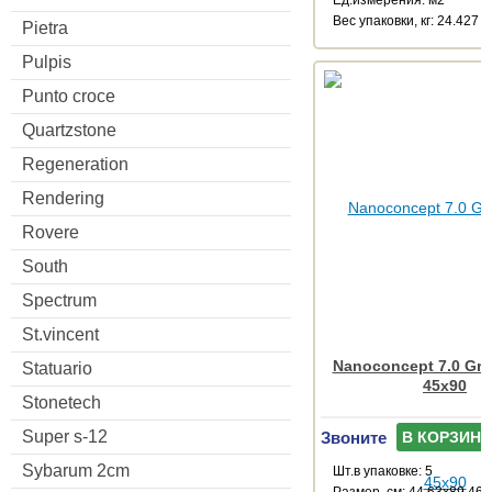
Ед.измерения: м2
Веc упаковки, кг: 24.427
Pietra
Pulpis
Punto croce
Quartzstone
Regeneration
Rendering
Rovere
South
Spectrum
St.vincent
Nanoconcept 7.0 Gre
Statuario
45x90
Stonetech
Звоните
Super s-12
В КОРЗИНУ
Sybarum 2cm
Шт.в упаковке: 5
Размер, см: 44.63x89.46