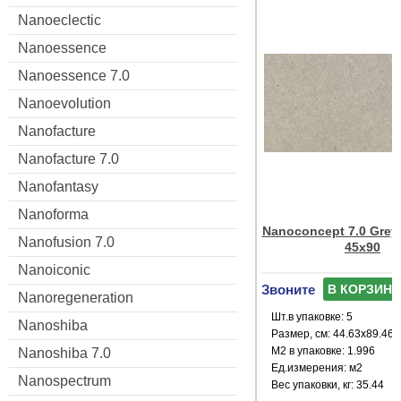
Nanoeclectic
Nanoessence
Nanoessence 7.0
Nanoevolution
Nanofacture
Nanofacture 7.0
Nanofantasy
Nanoforma
Nanoconcept 7.0 Grey 
Nanofusion 7.0
45x90
Nanoiconic
Звоните
В КОРЗИНУ
Nanoregeneration
Шт.в упаковке: 5
Nanoshiba
Размер, см: 44.63x89.46
М2 в упаковке: 1.996
Nanoshiba 7.0
Ед.измерения: м2
Nanospectrum
Веc упаковки, кг: 35.44