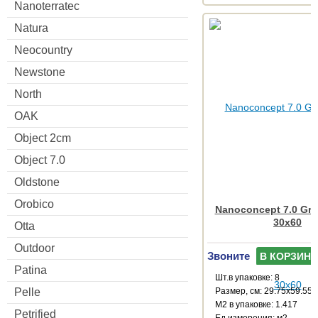
Nanoterratec
Natura
Neocountry
Newstone
North
OAK
Object 2cm
Object 7.0
Oldstone
Orobico
Nanoconcept 7.0 Gre
30x60
Otta
Outdoor
Звоните
В КОРЗИНУ
Patina
Шт.в упаковке: 8
Размер, см: 29.75x59.55
Pelle
М2 в упаковке: 1.417
Petrified