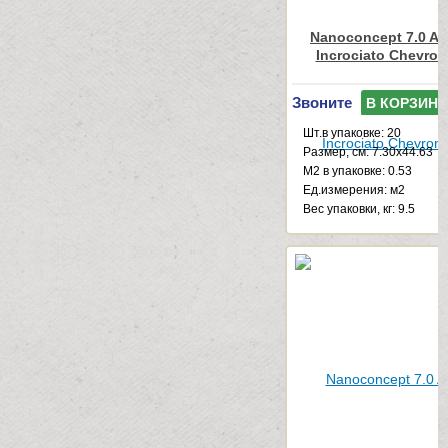
Nanoconcept 7.0 An
Incrociato Chevron
Звоните
В КОРЗИНУ
Шт.в упаковке: 20
Размер, см: 7.30x44.63
М2 в упаковке: 0.53
Ед.измерения: м2
Веc упаковки, кг: 9.5