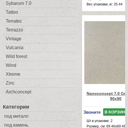
Sybarum 7.0
Веc упаковки, кг: 35.44
Tattoo
Terratec
Terrazzo
Vintage
Vulcania
Wild forest
Wind
Xtreme
Zinc
Archconcept
Nanoconcept 7.0 Gre
90x90
Категории
Звоните
В КОРЗИНУ
под металл
Шт.в упаковке: 2
под камень
Размер, см: 89.46x89.46