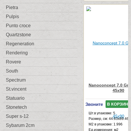
Pietra
Pulpis
Punto croce
Quartzstone
Regeneration
Rendering
Rovere
South
Spectrum
Nanoconcept 7.0 Gre
St.vincent
45x90
Statuario
Звоните
В КОРЗИНУ
Stonetech
Шт.в упаковке: 5
Super s-12
Размер, см: 44.63x89.46
М2 в упаковке: 1.996
Sybarum 2cm
Ед.измерения: м2