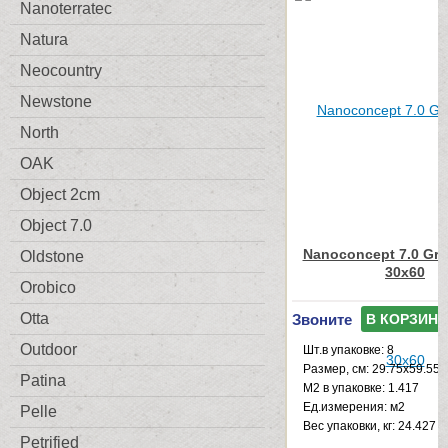
Nanoterratec
Natura
Neocountry
Newstone
North
OAK
Object 2cm
Object 7.0
Nanoconcept 7.0 Gre
Oldstone
30x60
Orobico
Звоните
Otta
В КОРЗИНУ
Outdoor
Шт.в упаковке: 8
Размер, см: 29.75x59.55
Patina
М2 в упаковке: 1.417
Ед.измерения: м2
Pelle
Веc упаковки, кг: 24.427
Petrified