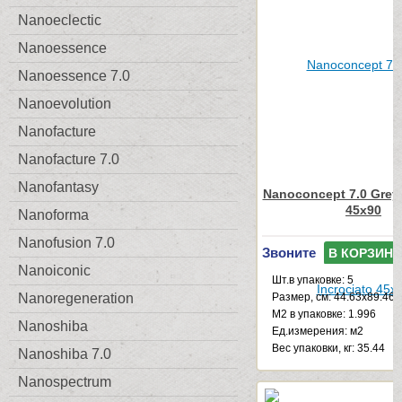
Nanoeclectic
Nanoessence
Nanoessence 7.0
Nanoevolution
Nanofacture
Nanofacture 7.0
Nanofantasy
Nanoconcept 7.0 Grey 
45x90
Nanoforma
Nanofusion 7.0
Звоните
В КОРЗИНУ
Nanoiconic
Шт.в упаковке: 5
Размер, см: 44.63x89.46
Nanoregeneration
М2 в упаковке: 1.996
Nanoshiba
Ед.измерения: м2
Веc упаковки, кг: 35.44
Nanoshiba 7.0
Nanospectrum