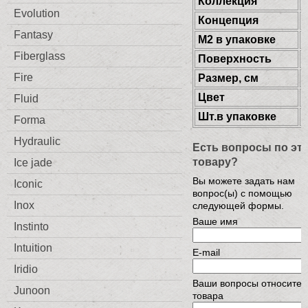
Коллекция
Evolution
Концепция
Fantasy
М2 в упаковке
Fiberglass
Поверхность
Fire
Размер, см
Цвет
Fluid
Шт.в упаковке
Forma
Hydraulic
Есть вопросы по эт
товару?
Ice jade
Вы можете задать нам
Iconic
вопрос(ы) с помощью
Inox
следующей формы.
Ваше имя
Instinto
Intuition
E-mail
Iridio
Ваши вопросы относител
Junoon
товара