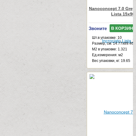
Nanoconcept 7.0 Grey 
Lista 15x90
Звоните
В КОРЗИНУ
Шт.в упаковке: 10
Размер, см: 14.77x89.46
М2 в упаковке: 1.321
Ед.измерения: м2
Веc упаковки, кг: 19.65