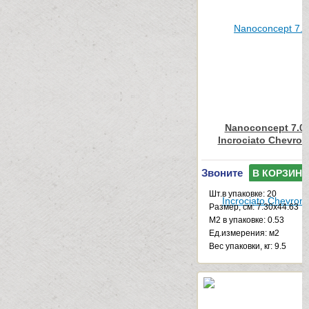
Nanoconcept 7.0 
Incrociato Chevron
Звоните
В КОРЗИНУ
Шт.в упаковке: 20
Размер, см: 7.30x44.63
М2 в упаковке: 0.53
Ед.измерения: м2
Веc упаковки, кг: 9.5