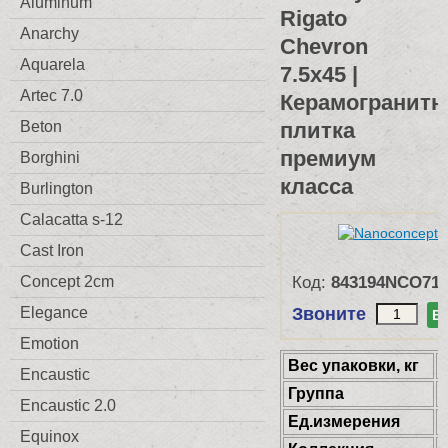
Aluminum
Rigato
Anarchy
Chevron
Aquarela
7.5x45 |
Artec 7.0
Керамогранитн
плитка
Beton
премиум
Borghini
класса
Burlington
Calacatta s-12
Cast Iron
Код:
843194NCO71
Concept 2cm
Звоните
Elegance
В
Emotion
Веc упаковки, кг
Encaustic
Группа
Encaustic 2.0
Ед.измерения
Equinox