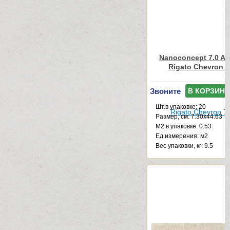
Nanoconcept 7.0 An
Rigato Chevron 7
Звоните
В КОРЗИНУ
Шт.в упаковке: 20
Размер, см: 7.30x44.63
М2 в упаковке: 0.53
Ед.измерения: м2
Веc упаковки, кг: 9.5