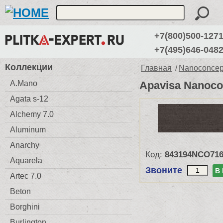
+7(800)500-127
+7(495)646-048
Коллекции
Главная
/
Nanoconcept
A.Mano
Apavisa Nanocon
Agata s-12
Alchemy 7.0
Aluminum
Anarchy
Код:
843194NCO71
Aquarela
Звоните
В
Artec 7.0
Beton
Borghini
Burlington