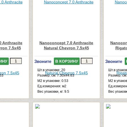
 Anthracite
Nanoconcept 7.0 Anthracite
Nanoconc
vron 7.5x45
Natural Chevron 7.5x45
Rigat
Звоните
Звоните
ИНУ
В КОРЗИНУ
Шт.в упаковке: 20
Шт.в упаков
.63
Размер, см: 7.30x44.63
Размер, см:
М2 в упаковке: 0.53
М2 в упаков
Ед.измерения: м2
Ед.измерен
Веc упаковки, кг: 9.5
Веc упаковки