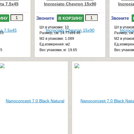
sta 7.5x45
Incrociato Chevron 15x90
Incroci
Звоните
Звоните
ИНУ
В КОРЗИНУ
Шт.в упаковке: 10
Шт.в упаков
.63
Размер, см: 14.77x89.46
Размер, см:
М2 в упаковке: 1.089
М2 в упаков
Ед.измерения: м2
Ед.измерен
65
Веc упаковки, кг: 19.65
Веc упаковки