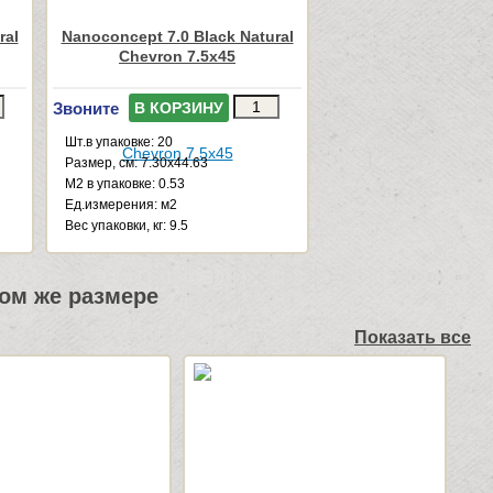
ral
Nanoconcept 7.0 Black Natural
Chevron 7.5x45
Звоните
В КОРЗИНУ
Шт.в упаковке: 20
Размер, см: 7.30x44.63
М2 в упаковке: 0.53
Ед.измерения: м2
Веc упаковки, кг: 9.5
ом же размере
Показать все