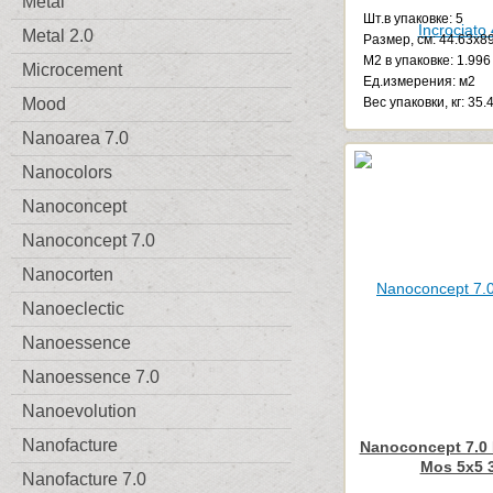
Metal
Шт.в упаковке: 5
Metal 2.0
Размер, см: 44.63x8
М2 в упаковке: 1.996
Microcement
Ед.измерения: м2
Веc упаковки, кг: 35.
Mood
Nanoarea 7.0
Nanocolors
Nanoconcept
Nanoconcept 7.0
Nanocorten
Nanoeclectic
Nanoessence
Nanoessence 7.0
Nanoevolution
Nanofacture
Nanoconcept 7.0 
Mos 5x5 
Nanofacture 7.0