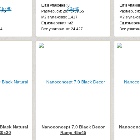
Шт.в упаковке: 8
Шт.в упаков
9.46
Размер, см: 29.75x59.55
Размер, см:
М2 в упаковке: 1.417
М2 в упаков
Ед.измерения: м2
Ед.измерен
44
Веc упаковки, кг: 24.427
Веc упаковки
Black Natural
Nanoconcept 7.0 Black Decor
Nanoconce
30x30
Ramp 45x45