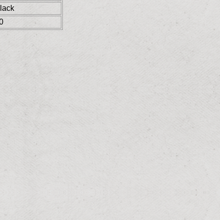
lack
0