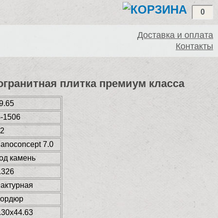
0
Доставка и оплата
Контакты
амогранитная плитка премиум класса
9.65
-1506
2
anoconcept 7.0
од камень
.326
актурная
ордюр
.30x44.63