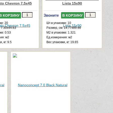
ato Chevron 7.5x45
Lista 15x90
Звоните
В КОРЗИНУ
В КОРЗИНУ
ке: 20
Шт.в упаковке: 10
 7.30x44.63
Размер, см: 14.77x89.46
ке: 0.53
М2 в упаковке: 1.321
ия: м2
Ед.измерения: м2
, кг: 9.5
Веc упаковки, кг: 19.65