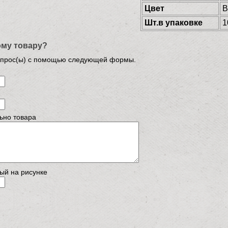
Цвет
B
Шт.в упаковке
1
ому товару?
опрос(ы) с помощью следующей формы.
ьно товара
ый на рисунке