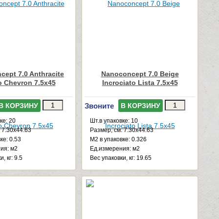
ept 7.0 Anthracite
Nanoconcept 7.0 Beige
o Chevron 7.5x45
Incrociato Lista 7.5x45
Звоните
В КОРЗИНУ
В КОРЗИНУ
ке: 20
Шт.в упаковке: 10
 7.30x44.63
Размер, см: 7.30x44.63
ке: 0.53
М2 в упаковке: 0.326
ия: м2
Ед.измерения: м2
, кг: 9.5
Веc упаковки, кг: 19.65