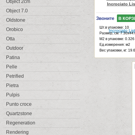
Object 2cm
Incrociato Li
Object 7.0
Звоните
В КОРЗ
Oldstone
Шт.в упаковке: 10
Orobico
Размер, см: 7.30x44
Otta
М2 в упаковке: 0.326
Ед.измерения: м2
Outdoor
Веc упаковки, кг: 19.
Patina
Pelle
Petrified
Pietra
Pulpis
Punto croce
Quartzstone
Regeneration
Rendering