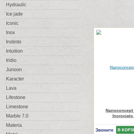
Hydraulic
Ice jade
Iconic
Inox
Instinto
Intuition
Iridio
Junoon
Karacter
Lava
Lifestone
Limestone
Nanoconcept 
Incrociato
Marble 7.0
Materia
Звоните
В КОРЗ