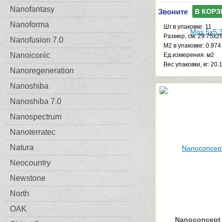
Nanofantasy
Звоните
В КОРЗ
Nanoforma
Шт.в упаковке: 11
Размер, см: 29.75x2
Nanofusion 7.0
М2 в упаковке: 0.974
Nanoiconic
Ед.измерения: м2
Веc упаковки, кг: 20.
Nanoregeneration
Nanoshiba
Nanoshiba 7.0
Nanospectrum
Nanoterratec
Natura
Neocountry
Newstone
North
OAK
Nanoconcept 