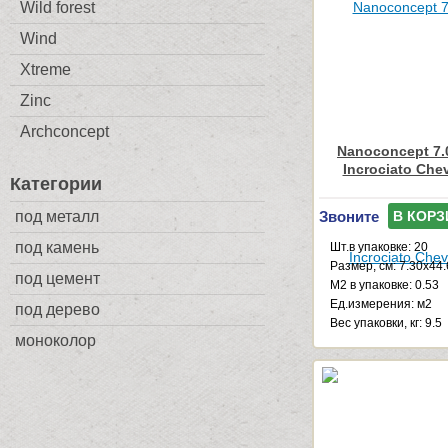
Wild forest
Wind
Xtreme
Zinc
Archconcept
Nanoconcept 7.0
Incrociato Che
Категории
под металл
Звоните
В КОРЗ
под камень
Шт.в упаковке: 20
Размер, см: 7.30x44
под цемент
М2 в упаковке: 0.53
Ед.измерения: м2
под дерево
Веc упаковки, кг: 9.5
моноколор