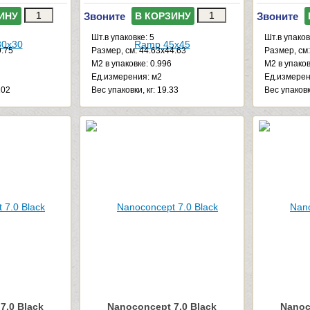
Звоните
Звоните
ИНУ
В КОРЗИНУ
Шт.в упаковке: 5
Шт.в упаков
9.75
Размер, см: 44.63x44.63
Размер, см:
М2 в упаковке: 0.996
М2 в упаков
Ед.измерения: м2
Ед.измерен
102
Веc упаковки, кг: 19.33
Веc упаковки
7.0 Black
Nanoconcept 7.0 Black
Nanoc