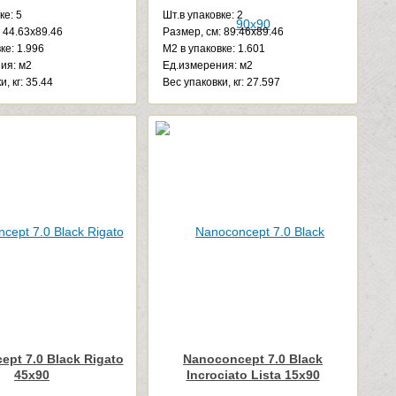
ке: 5
Шт.в упаковке: 2
 44.63x89.46
Размер, см: 89.46x89.46
ке: 1.996
М2 в упаковке: 1.601
ия: м2
Ед.измерения: м2
, кг: 35.44
Веc упаковки, кг: 27.597
pt 7.0 Black Rigato
Nanoconcept 7.0 Black
45x90
Incrociato Lista 15x90