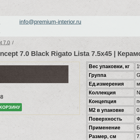
info@premium-interior.ru
1
2
 7.0
/
cept 7.0 Black Rigato Lista 7.5x45 | Кер
Веc упаковки, кг
1
Группа
G
Ед.измерения
м
Коллекция
N
68
Концепция
п
 КОРЗИНУ
М2 в упаковке
0
Поверхность
Ф
Применение
Б
Размер, см
7