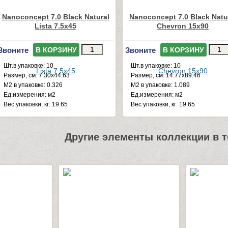
Nanoconcept 7.0 Black Natural
Nanoconcept 7.0 Black Natu
Lista 7.5x45
Chevron 15x90
Звоните
Звоните
В КОРЗИНУ
В КОРЗИНУ
Шт.в упаковке: 10
Шт.в упаковке: 10
Размер, см: 7.30x44.63
Размер, см: 14.77x89.46
М2 в упаковке: 0.326
М2 в упаковке: 1.089
Ед.измерения: м2
Ед.измерения: м2
Веc упаковки, кг: 19.65
Веc упаковки, кг: 19.65
Другие элементы коллекции в т