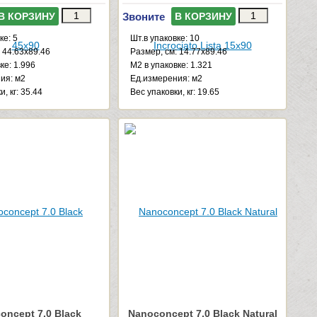
Звоните
В КОРЗИНУ
В КОРЗИНУ
ке: 5
Шт.в упаковке: 10
 44.63x89.46
Размер, см: 14.77x89.46
ке: 1.996
М2 в упаковке: 1.321
ия: м2
Ед.измерения: м2
, кг: 35.44
Веc упаковки, кг: 19.65
oncept 7.0 Black
Nanoconcept 7.0 Black Natural