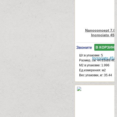
Nanoconcept 7.0 
Incrociato 45x
Звоните
В КОРЗИНУ
Шт.в упаковке: 5
Размер, см: 44.63x89.46
М2 в упаковке: 1.996
Ед.измерения: м2
Веc упаковки, кг: 35.44