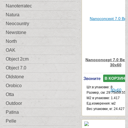
Nanoterratec
Natura
Neocountry
Newstone
North
OAK
Object 2cm
Nanoconcept 7.0 Beig
30x60
Object 7.0
Oldstone
Звоните
В КОРЗИНУ
Orobico
Шт.в упаковке: 8
Размер, см: 29.75x59.55
Otta
М2 в упаковке: 1.417
Outdoor
Ед.измерения: м2
Веc упаковки, кг: 24.427
Patina
Pelle