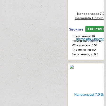
Nanoconcept 7.0 
Incrociato Chevron
Звоните
В КОРЗИНУ
Шт.в упаковке: 20
Размер, см: 7.30x44.63
М2 в упаковке: 0.53
Ед.измерения: м2
Веc упаковки, кг: 9.5