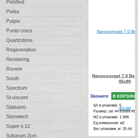
Petrified
Pietra
Pulpis
Punto croce
Quartzstone
Regeneration
Rendering
Rovere
Nanoconcept 7.0 Beig
South
45x90
Spectrum
Звоните
В КОРЗИНУ
St.vincent
Шт.в упаковке: 5
Statuario
Размер, см: 44.63x89.46
Stonetech
М2 в упаковке: 1.996
Ед.измерения: м2
Super s-12
Веc упаковки, кг: 35.44
Sybarum 2cm