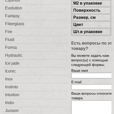
Equinox
М2 в упаковке
Evolution
Поверхность
Fantasy
Размер, см
Fiberglass
Цвет
Fire
Шт.в упаковке
Fluid
Есть вопросы по эт
Forma
товару?
Hydraulic
Вы можете задать нам
вопрос(ы) с помощью
Ice jade
следующей формы.
Ваше имя
Iconic
Inox
E-mail
Instinto
Ваши вопросы относител
Intuition
товара
Iridio
Junoon