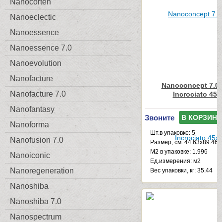
Nanocorten
Nanoeclectic
Nanoessence
Nanoessence 7.0
Nanoevolution
Nanofacture
Nanoconcept 7.0 
Nanofacture 7.0
Incrociato 45x
Nanofantasy
Звоните
В КОРЗИНУ
Nanoforma
Шт.в упаковке: 5
Nanofusion 7.0
Размер, см: 44.63x89.46
М2 в упаковке: 1.996
Nanoiconic
Ед.измерения: м2
Nanoregeneration
Веc упаковки, кг: 35.44
Nanoshiba
Nanoshiba 7.0
Nanospectrum