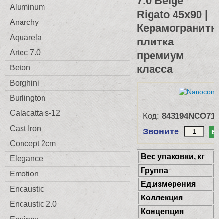
7.0 Beige
Aluminum
Rigato 45x90 |
Anarchy
Керамогранитн
Aquarela
плитка
Artec 7.0
премиум
класса
Beton
Borghini
Burlington
Calacatta s-12
Код:
843194NCO71
Cast Iron
Звоните
В
Concept 2cm
Веc упаковки, кг
Elegance
Группа
Emotion
Ед.измерения
Encaustic
Коллекция
Encaustic 2.0
Концепция