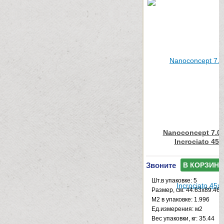
Nanoconcept 7.0 
Incrociato 45x
Звоните
В КОРЗИНУ
Шт.в упаковке: 5
Размер, см: 44.63x89.46
М2 в упаковке: 1.996
Ед.измерения: м2
Веc упаковки, кг: 35.44