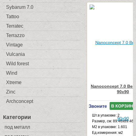
Sybarum 7.0
Tattoo
Terratec
Terrazzo
Vintage
Vulcania
Wild forest
Wind
Xtreme
Nanoconcept 7.0 Beig
90x90
Zinc
Archconcept
Звоните
В КОРЗИНУ
Шт.в упаковке: 2
Категории
Размер, см: 89.46x89.46
под металл
М2 в упаковке: 1.601
Ед.измерения: м2