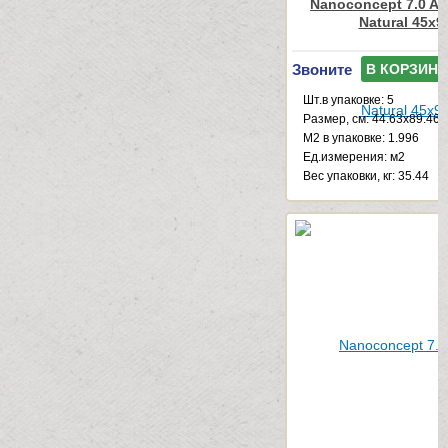
Nanoconcept 7.0 An
Natural 45x9
Звоните
В КОРЗИНУ
Шт.в упаковке: 5
Размер, см: 44.63x89.46
М2 в упаковке: 1.996
Ед.измерения: м2
Веc упаковки, кг: 35.44