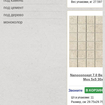
под камень
Веc упаковки, кг: 27.597
под цемент
под дерево
моноколор
Nanoconcept 7.0 Beig
Mos 5x5 30x3
Звоните
В КОРЗИНУ
Шт.в упаковке: 11
Размер, см: 29.75x29.75