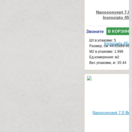
Nanoconcept 7.0 
Incrociato 45x
Звоните
В КОРЗИНУ
Шт.в упаковке: 5
Размер, см: 44.63x89.46
М2 в упаковке: 1.996
Ед.измерения: м2
Веc упаковки, кг: 35.44