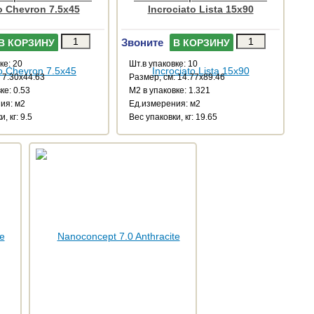
o Chevron 7.5x45
Incrociato Lista 15x90
Звоните
В КОРЗИНУ
В КОРЗИНУ
ке: 20
Шт.в упаковке: 10
 7.30x44.63
Размер, см: 14.77x89.46
ке: 0.53
М2 в упаковке: 1.321
ия: м2
Ед.измерения: м2
, кг: 9.5
Веc упаковки, кг: 19.65