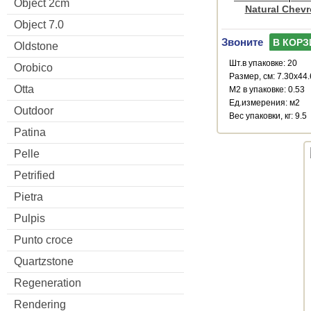
Object 2cm
Natural Chevr
Object 7.0
Звоните
В КОРЗ
Oldstone
Шт.в упаковке: 20
Orobico
Размер, см: 7.30x44
Otta
М2 в упаковке: 0.53
Ед.измерения: м2
Outdoor
Веc упаковки, кг: 9.5
Patina
Pelle
Petrified
Pietra
Pulpis
Punto croce
Quartzstone
Regeneration
Rendering