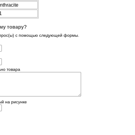
nthracite
1
му товару?
опрос(ы) с помощью следующей формы.
но товара
ый на рисунке