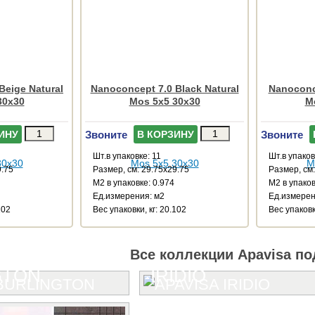
Beige Natural
Nanoconcept 7.0 Black Natural
Nanoconce
30x30
Mos 5x5 30x30
M
Звоните
Звоните
ИНУ
В КОРЗИНУ
Шт.в упаковке: 11
Шт.в упаков
9.75
Размер, см: 29.75x29.75
Размер, см:
М2 в упаковке: 0.974
М2 в упаков
Ед.измерения: м2
Ед.измерен
102
Веc упаковки, кг: 20.102
Веc упаковк
Все коллекции Apavisa по
GTON
IRIDIO