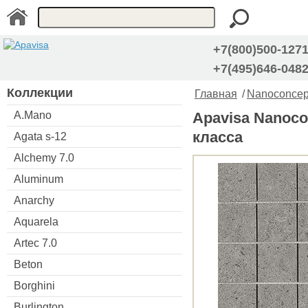
+7(800)500-127
+7(495)646-048
Коллекции
Главная
/
Nanoconcept
A.Mano
Apavisa Nanoco
класса
Agata s-12
Alchemy 7.0
Aluminum
Anarchy
Aquarela
Artec 7.0
Beton
Borghini
Burlington