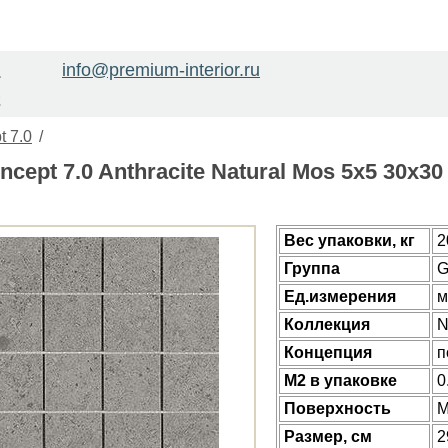
info@premium-interior.ru
1
2
 7.0
/
ncept 7.0 Anthracite Natural Mos 5x5 30x
Веc упаковки, кг
2
Группа
G
Ед.измерения
м
Коллекция
N
Концепция
п
М2 в упаковке
0
Поверхность
М
Размер, см
2