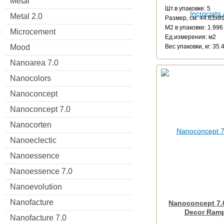
Metal
Шт.в упаковке: 5
Metal 2.0
Размер, см: 44.63x8
М2 в упаковке: 1.996
Microcement
Ед.измерения: м2
Веc упаковки, кг: 35.
Mood
Nanoarea 7.0
Nanocolors
Nanoconcept
Nanoconcept 7.0
Nanocorten
Nanoeclectic
Nanoessence
Nanoessence 7.0
Nanoevolution
Nanofacture
Nanoconcept 7.0
Decor Ramp
Nanofacture 7.0