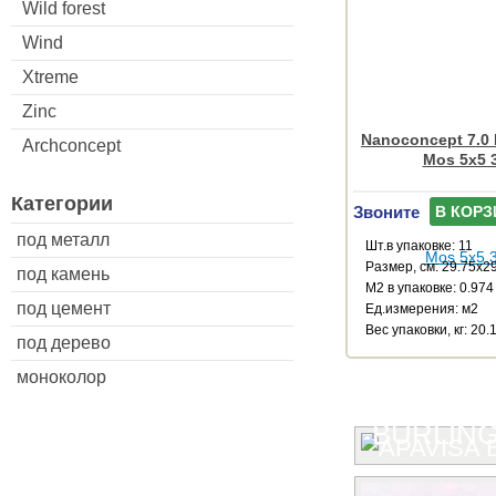
Wild forest
Wind
Xtreme
Zinc
Nanoconcept 7.0 
Archconcept
Mos 5x5 
Категории
Звоните
В КОРЗ
под металл
Шт.в упаковке: 11
Размер, см: 29.75x2
под камень
М2 в упаковке: 0.974
под цемент
Ед.измерения: м2
Веc упаковки, кг: 20.
под дерево
моноколор
BURLIN