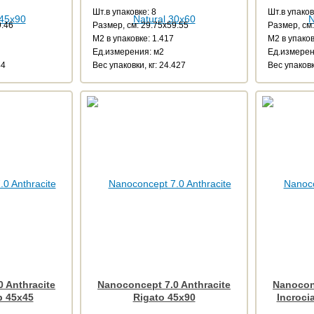
Шт.в упаковке: 8
Шт.в упаков
9.46
Размер, см: 29.75x59.55
Размер, см:
М2 в упаковке: 1.417
М2 в упаков
Ед.измерения: м2
Ед.измерен
44
Веc упаковки, кг: 24.427
Веc упаковки
 Anthracite
Nanoconcept 7.0 Anthracite
Nanoconc
 45x45
Rigato 45x90
Incroci