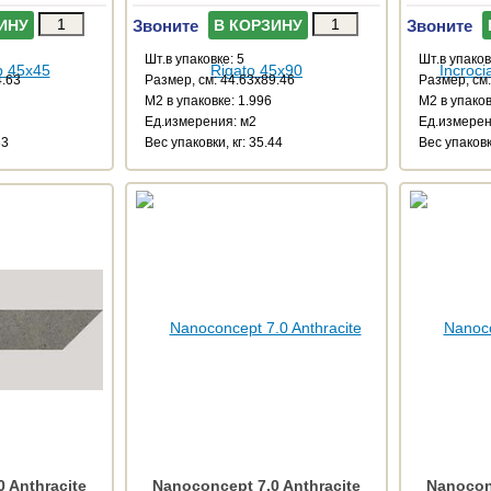
Звоните
Звоните
ИНУ
В КОРЗИНУ
Шт.в упаковке: 5
Шт.в упаков
4.63
Размер, см: 44.63x89.46
Размер, см:
М2 в упаковке: 1.996
М2 в упаков
Ед.измерения: м2
Ед.измерен
33
Веc упаковки, кг: 35.44
Веc упаковки
 Anthracite
Nanoconcept 7.0 Anthracite
Nanoconc