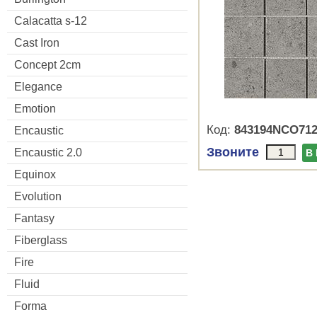
Calacatta s-12
Cast Iron
Concept 2cm
Elegance
Emotion
Код:
843194NCO71
Encaustic
Звоните
Encaustic 2.0
В
Equinox
Evolution
Fantasy
Fiberglass
Fire
Fluid
Forma