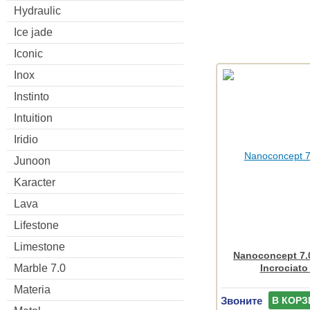
Hydraulic
Ice jade
Iconic
Inox
Instinto
Intuition
Iridio
Junoon
Karacter
Lava
Lifestone
Limestone
Nanoconcept 7.0
Incrociato
Marble 7.0
Materia
Звоните
В КОРЗ