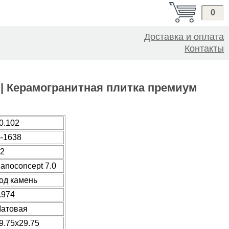
0
Доставка и оплата
Контакты
30 | Керамогранитная плитка премиум
0.102
-1638
2
anoconcept 7.0
од камень
.974
атовая
9.75x29.75