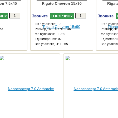
on 7.5x45
Rigato Chevron 15x90
Rigat
Звоните
Звоните
ИНУ
В КОРЗИНУ
Шт.в упаковке: 10
Шт.в упаков
.63
Размер, см: 14.77x89.46
Размер, см:
М2 в упаковке: 1.089
М2 в упаков
Ед.измерения: м2
Ед.измерен
Веc упаковки, кг: 19.65
Веc упаковки