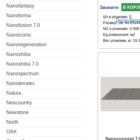
Nanofantasy
Звоните
В КОРЗ
Nanoforma
Шт.в упаковке: 5
Размер, см: 44.63x4
Nanofusion 7.0
М2 в упаковке: 0.996
Nanoiconic
Ед.измерения: м2
Веc упаковки, кг: 19.
Nanoregeneration
Nanoshiba
Nanoshiba 7.0
Nanospectrum
Nanoterratec
Natura
Neocountry
Newstone
North
OAK
Nanoconcept 7.0