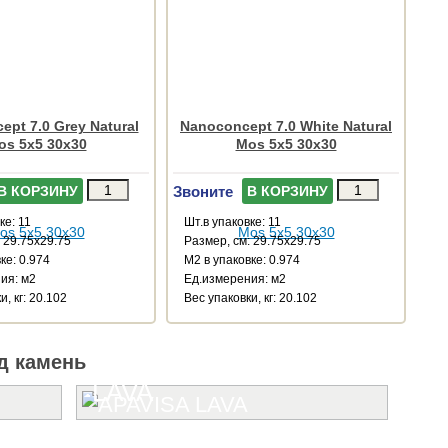
pt 7.0 Grey Natural
Nanoconcept 7.0 White Natural
os 5x5 30x30
Mos 5x5 30x30
Звоните
В КОРЗИНУ
В КОРЗИНУ
ке: 11
Шт.в упаковке: 11
 29.75x29.75
Размер, см: 29.75x29.75
ке: 0.974
М2 в упаковке: 0.974
ия: м2
Ед.измерения: м2
и, кг: 20.102
Веc упаковки, кг: 20.102
д камень
LAVA