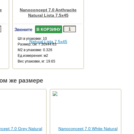
e
Nanoconcept 7.0 Anthracite
Natural Lista 7.5x45
Звоните
В КОРЗИНУ
Шт.в упаковке: 10
Размер, см: 7.30x44.63
М2 в упаковке: 0.326
Ед.измерения: м2
Веc упаковки, кг: 19.65
ом же размере