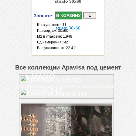
striato 30x60
Звоните
В КОРЗИНУ
Шт.в упаковке: 11
Размер, см: 30x60
М2 в упаковке: 1.948
Ед.измерения: м2
Веc упаковки, кг: 22.411
Все коллекции Apavisa под цемент
A.MANO
ANARCHY