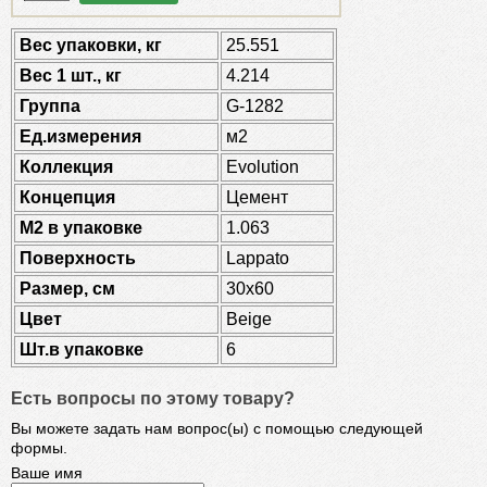
Веc упаковки, кг
25.551
Вес 1 шт., кг
4.214
Группа
G-1282
Ед.измерения
м2
Коллекция
Evolution
Концепция
Цемент
М2 в упаковке
1.063
Поверхность
Lappato
Размер, см
30x60
Цвет
Beige
Шт.в упаковке
6
Есть вопросы по этому товару?
Вы можете задать нам вопрос(ы) с помощью следующей
формы.
Ваше имя