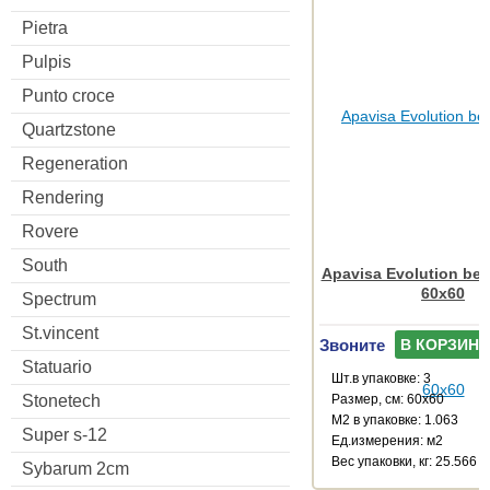
Pietra
Pulpis
Punto croce
Quartzstone
Regeneration
Rendering
Rovere
South
Apavisa Evolution bei
60x60
Spectrum
St.vincent
Звоните
В КОРЗИНУ
Statuario
Шт.в упаковке: 3
Размер, см: 60x60
Stonetech
М2 в упаковке: 1.063
Super s-12
Ед.измерения: м2
Веc упаковки, кг: 25.566
Sybarum 2cm