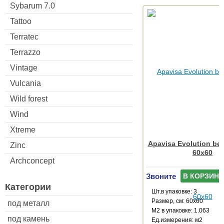
Sybarum 7.0
Tattoo
Terratec
Terrazzo
Vintage
Vulcania
Wild forest
Wind
Xtreme
Apavisa Evolution bei
Zinc
60x60
Archconcept
Звоните
В КОРЗИНУ
Категории
Шт.в упаковке: 3
Размер, см: 60x60
под металл
М2 в упаковке: 1.063
под камень
Ед.измерения: м2