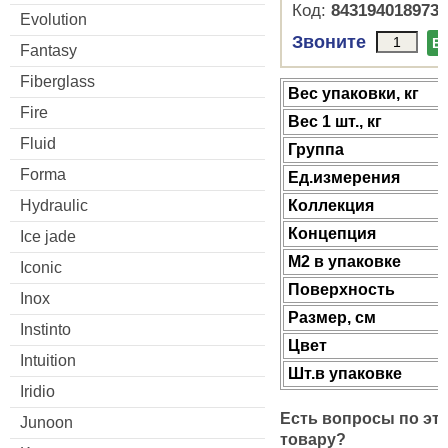
Код:
8431940189739
Evolution
Звоните
В
Fantasy
Fiberglass
Веc упаковки, кг
Fire
Вес 1 шт., кг
Fluid
Группа
Forma
Ед.измерения
Коллекция
Hydraulic
Концепция
Ice jade
М2 в упаковке
Iconic
Поверхность
Inox
Размер, см
Instinto
Цвет
Intuition
Шт.в упаковке
Iridio
Есть вопросы по эт
Junoon
товару?