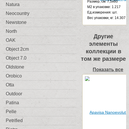
Размер, см: 7,5x60
Natura
М2 в упаковке: 1.217
Ед.измерения: шт.
Neocountry
Веc упаковки, кг: 14.307
Newstone
North
Другие
OAK
элементы
Object 2cm
коллекции в
том же размере
Object 7.0
Oldstone
Показать все
Orobico
Otta
Outdoor
Patina
Pelle
Petrified