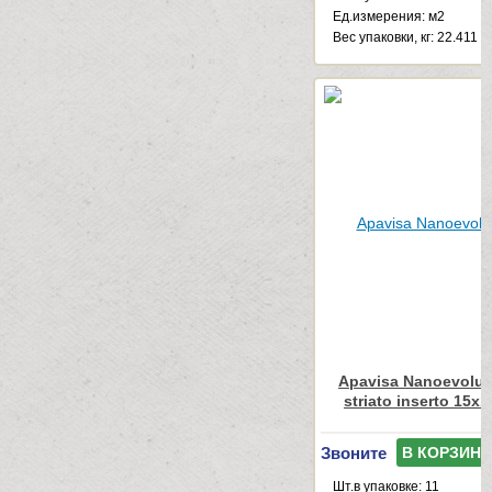
Ед.измерения: м2
Веc упаковки, кг: 22.411
Apavisa Nanoevolut
striato inserto 15x
Звоните
В КОРЗИНУ
Шт.в упаковке: 11