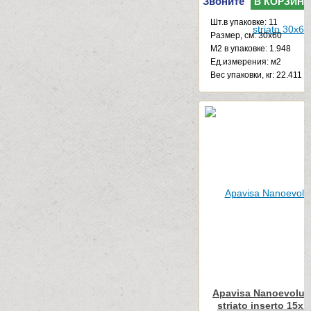
Звоните
В КОРЗИНУ
Шт.в упаковке: 11
Размер, см: 30x60
М2 в упаковке: 1.948
Ед.измерения: м2
Веc упаковки, кг: 22.411
Apavisa Nanoevoluti
striato inserto 15x