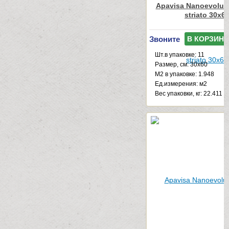
Apavisa Nanoevolut
striato 30x6
Звоните
В КОРЗИНУ
Шт.в упаковке: 11
Размер, см: 30x60
М2 в упаковке: 1.948
Ед.измерения: м2
Веc упаковки, кг: 22.411