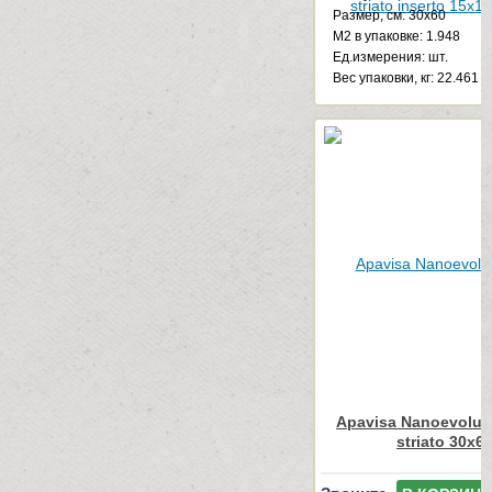
Размер, см: 30x60
М2 в упаковке: 1.948
Ед.измерения: шт.
Веc упаковки, кг: 22.461
Apavisa Nanoevoluti
striato 30x6