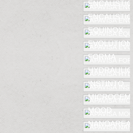
ENCAUSTIC
ENCAUSTIC 
EQUINOX
EVOLUTION
FORMA
HYDRAULIC
INSTINTO
MICROCEM
MOOD
NANOAREA 