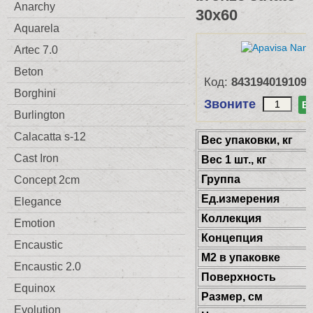
Anarchy
30x60
Aquarela
Artec 7.0
Beton
Код:
8431940191091
Borghini
Звоните
В
Burlington
Calacatta s-12
Веc упаковки, кг
Cast Iron
Вес 1 шт., кг
Группа
Concept 2cm
Ед.измерения
Elegance
Коллекция
Emotion
Концепция
Encaustic
М2 в упаковке
Encaustic 2.0
Поверхность
Equinox
Размер, см
Evolution