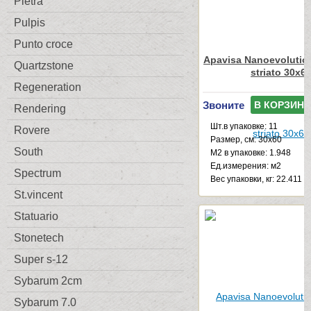
Pietra
Pulpis
Punto croce
Apavisa Nanoevolution
Quartzstone
striato 30x6
Regeneration
Звоните
В КОРЗИНУ
Rendering
Шт.в упаковке: 11
Rovere
Размер, см: 30x60
South
М2 в упаковке: 1.948
Ед.измерения: м2
Spectrum
Веc упаковки, кг: 22.411
St.vincent
Statuario
Stonetech
Super s-12
Sybarum 2cm
Sybarum 7.0