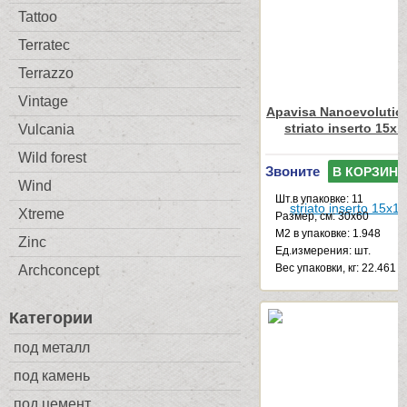
Tattoo
Terratec
Terrazzo
Vintage
Apavisa Nanoevolution
striato inserto 15x
Vulcania
Wild forest
Звоните
В КОРЗИНУ
Wind
Шт.в упаковке: 11
Xtreme
Размер, см: 30x60
М2 в упаковке: 1.948
Zinc
Ед.измерения: шт.
Веc упаковки, кг: 22.461
Archconcept
Категории
под металл
под камень
под цемент