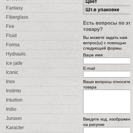
Цвет
Fantasy
Шт.в упаковке
Fiberglass
Есть вопросы по эт
Fire
товару?
Fluid
Вы можете задать нам
вопрос(ы) с помощью
Forma
следующей формы.
Hydraulic
Ваше имя
Ice jade
E-mail
Iconic
Inox
Ваши вопросы относител
товара
Instinto
Intuition
Iridio
Junoon
Введите код, изображен
на рисунке
Karacter