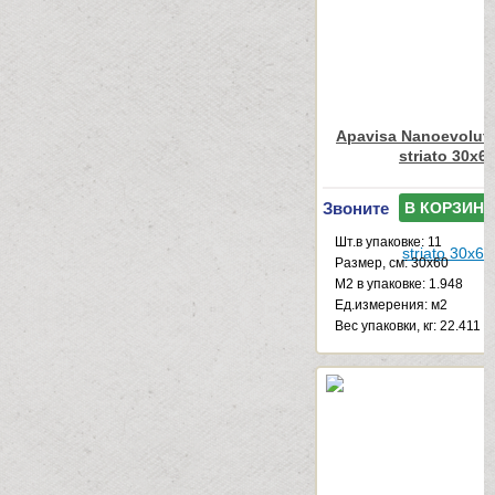
Apavisa Nanoevoluti
striato 30x6
Звоните
В КОРЗИНУ
Шт.в упаковке: 11
Размер, см: 30x60
М2 в упаковке: 1.948
Ед.измерения: м2
Веc упаковки, кг: 22.411