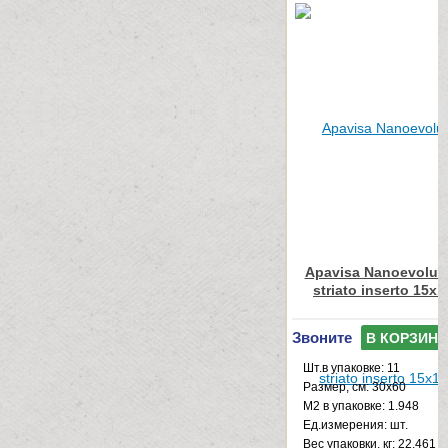
Apavisa Nanoevoluti
striato inserto 15x
Звоните
В КОРЗИНУ
Шт.в упаковке: 11
Размер, см: 30x60
М2 в упаковке: 1.948
Ед.измерения: шт.
Веc упаковки, кг: 22.461