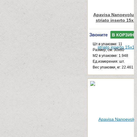
Apavisa Nanoevolut
striato inserto 15x
Звоните
В КОРЗИНУ
Шт.в упаковке: 11
Размер, см: 30x60
М2 в упаковке: 1.948
Ед.измерения: шт.
Веc упаковки, кг: 22.461