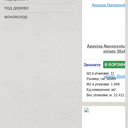
под дерево
моноколор
Apavisa Nanoevoluti
striato 30x6
Звоните
В КОРЗИНУ
Шт.в упаковке: 11
Размер, см: 30x60
М2 в упаковке: 1.948
Ед.измерения: м2
Веc упаковки, кг: 22.411