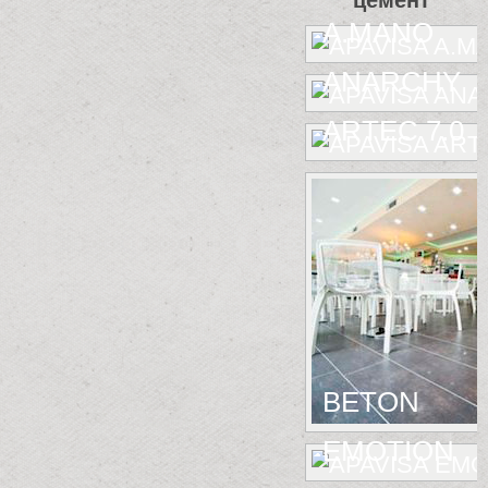
цемент
A.MANO
ANARCHY
ARTEC 7.0
BETON
EMOTION