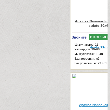
Apavisa Nanoevoluti
striato 30x6
Звоните
В КОРЗИНУ
Шт.в упаковке: 11
Размер, см: 30x60
М2 в упаковке: 1.948
Ед.измерения: м2
Веc упаковки, кг: 22.461