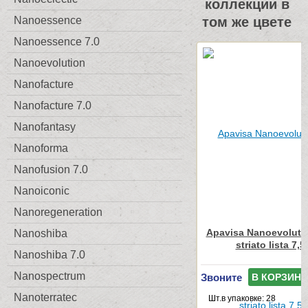
коллекции в
Nanoessence
том же цвете
Nanoessence 7.0
Nanoevolution
Nanofacture
Nanofacture 7.0
Nanofantasy
Nanoforma
Nanofusion 7.0
Nanoiconic
Nanoregeneration
Apavisa Nanoevoluti
Nanoshiba
striato lista 7,
Nanoshiba 7.0
Nanospectrum
Звоните
В КОРЗИНУ
Nanoterratec
Шт.в упаковке: 28