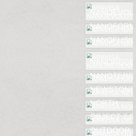
NANOEVOL
NANOFORM
NANOFUSIO
NANOREGE
NANOTERR
NEWSTONE
NORTH
OBJECT 7.0
OUTDOOR