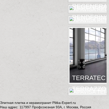
REGENERA
RENDERIN
TERRATEC
TERRAZZO
Элитная плитка и керамогранит Plitka-Expert.ru
Наш адрес:
117997
Профсоюзная 93А
,
г. Москва
,
Россия