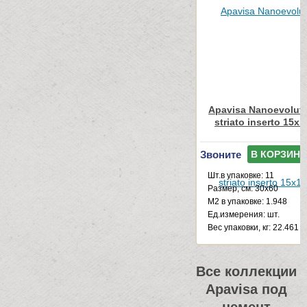
Apavisa Nanoevoluti
striato inserto 15x
Звоните
В КОРЗИНУ
Шт.в упаковке: 11
Размер, см: 30x60
М2 в упаковке: 1.948
Ед.измерения: шт.
Веc упаковки, кг: 22.461
Все коллекции
Apavisa под