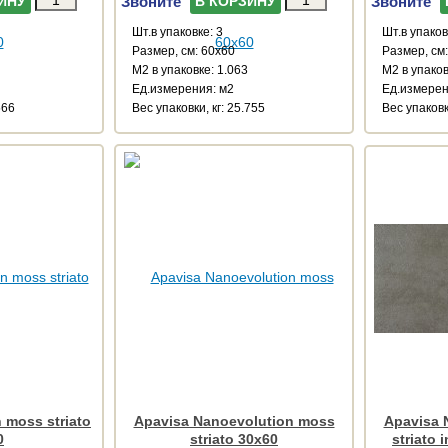
Звоните
Звоните
ИНУ
В КОРЗИНУ
Шт.в упаковке: 3
Шт.в упаков
Размер, см: 60x60
Размер, см
М2 в упаковке: 1.063
М2 в упаков
Ед.измерения: м2
Ед.измерен
566
Веc упаковки, кг: 25.755
Веc упаковк
 moss striato
Apavisa Nanoevolution moss
Apavisa 
0
striato 30x60
striato 