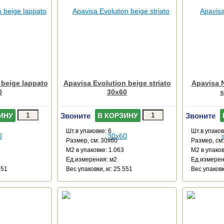
 beige lappato
Apavisa Evolution beige striato
Apavisa 
0
30x60
s
Звоните
Звоните
ИНУ
В КОРЗИНУ
Шт.в упаковке: 6
Шт.в упаков
Размер, см: 30x60
Размер, см
М2 в упаковке: 1.063
М2 в упаков
Ед.измерения: м2
Ед.измерен
551
Веc упаковки, кг: 25.551
Веc упаковки