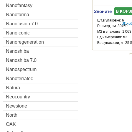
Nanofantasy
Звоните
В КОРЗ
Nanoforma
Шт.в упаковке: 6
Nanofusion 7.0
Размер, см: 30x60
М2 в упаковке: 1.063
Nanoiconic
Ед.измерения: м2
Nanoregeneration
Веc упаковки, кг: 25.
Nanoshiba
Nanoshiba 7.0
Nanospectrum
Nanoterratec
Natura
Neocountry
Newstone
North
OAK