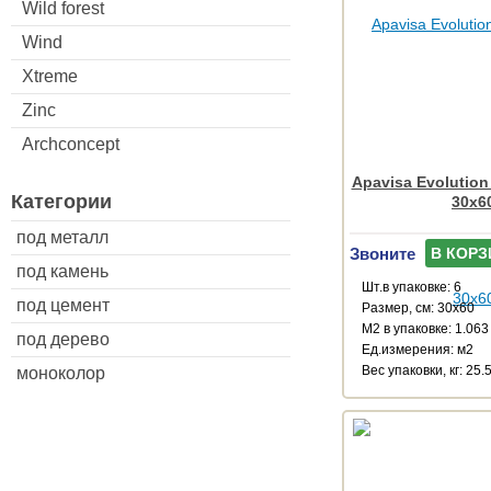
Wild forest
Wind
Xtreme
Zinc
Archconcept
Apavisa Evolution
Категории
30x6
под металл
Звоните
В КОРЗ
под камень
Шт.в упаковке: 6
под цемент
Размер, см: 30x60
М2 в упаковке: 1.063
под дерево
Ед.измерения: м2
Веc упаковки, кг: 25.
моноколор