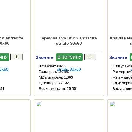
on antracite
Apavisa Evolution antracite
Apavisa Na
30x60
striato 30x60
s
Звоните
Звоните
ИНУ
В КОРЗИНУ
Шт.в упаковке: 6
Шт.в упаков
Размер, см: 30x60
Размер, см
М2 в упаковке: 1.063
М2 в упаков
Ед.измерения: м2
Ед.измерен
551
Веc упаковки, кг: 25.551
Веc упаковки