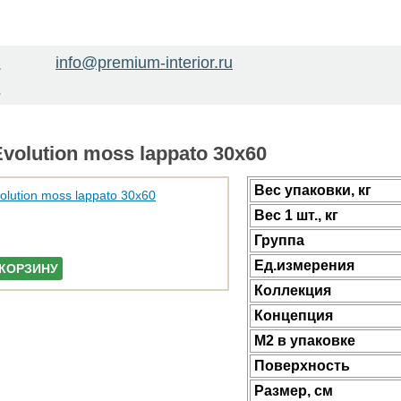
info@premium-interior.ru
1
2
volution moss lappato 30x60
Веc упаковки, кг
Вес 1 шт., кг
Группа
Ед.измерения
 КОРЗИНУ
Коллекция
Концепция
М2 в упаковке
Поверхность
Размер, см