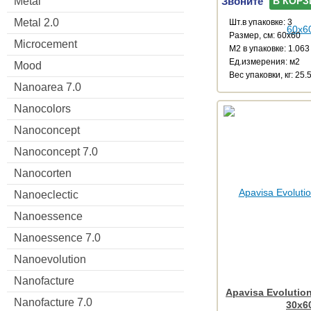
Звоните
Metal
В КОРЗ
Metal 2.0
Шт.в упаковке: 3
Размер, см: 60x60
Microcement
М2 в упаковке: 1.063
Ед.измерения: м2
Mood
Веc упаковки, кг: 25.
Nanoarea 7.0
Nanocolors
Nanoconcept
Nanoconcept 7.0
Nanocorten
Nanoeclectic
Nanoessence
Nanoessence 7.0
Nanoevolution
Nanofacture
Apavisa Evolution
Nanofacture 7.0
30x6