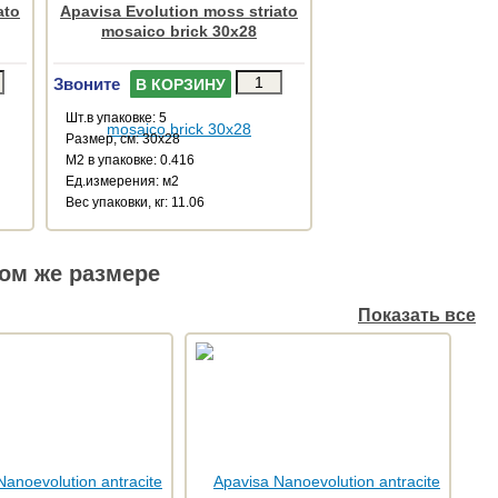
ato
Apavisa Evolution moss striato
mosaico brick 30x28
Звоните
В КОРЗИНУ
Шт.в упаковке: 5
Размер, см: 30x28
М2 в упаковке: 0.416
Ед.измерения: м2
Веc упаковки, кг: 11.06
ом же размере
Показать все