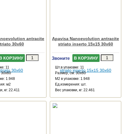
noevolution antracite
Apavisa Nanoevolution antracite
triato 30x60
striato inserto 15x15 30x60
Звоните
В КОРЗИНУ
В КОРЗИНУ
ке: 11
Шт.в упаковке: 11
: 30x60
Размер, см: 30x60
ке: 1.948
М2 в упаковке: 1.948
ия: м2
Ед.измерения: шт.
, кг: 22.411
Веc упаковки, кг: 22.461