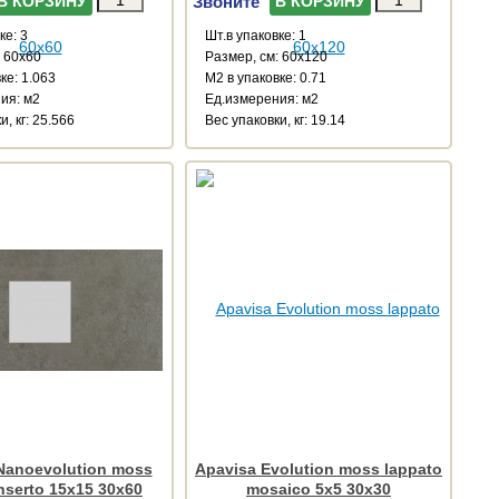
Звоните
В КОРЗИНУ
В КОРЗИНУ
ке: 3
Шт.в упаковке: 1
: 60x60
Размер, см: 60x120
ке: 1.063
М2 в упаковке: 0.71
ия: м2
Ед.измерения: м2
и, кг: 25.566
Веc упаковки, кг: 19.14
Nanoevolution moss
Apavisa Evolution moss lappato
inserto 15x15 30x60
mosaico 5x5 30x30