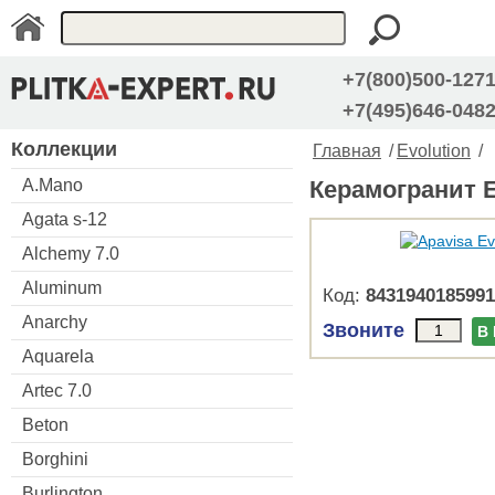
+7(800)500-127
+7(495)646-048
Коллекции
Главная
/
Evolution
/
A.Mano
Керамогранит E
Agata s-12
Alchemy 7.0
Aluminum
Код:
8431940185991
Anarchy
Звоните
В
Aquarela
Artec 7.0
Beton
Borghini
Burlington