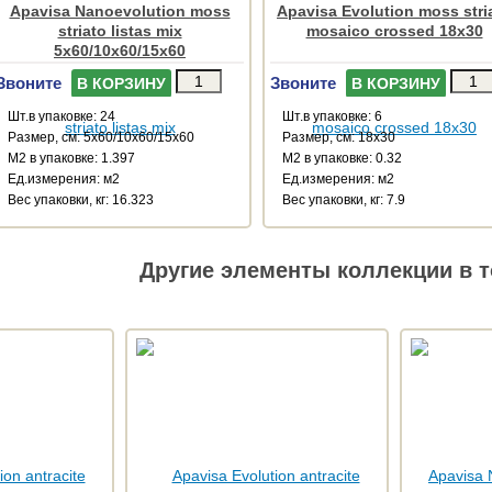
Apavisa Nanoevolution moss
Apavisa Evolution moss stri
striato listas mix
mosaico crossed 18x30
5x60/10x60/15x60
Звоните
Звоните
В КОРЗИНУ
В КОРЗИНУ
Шт.в упаковке: 24
Шт.в упаковке: 6
Размер, см: 5x60/10x60/15x60
Размер, см: 18x30
М2 в упаковке: 1.397
М2 в упаковке: 0.32
Ед.измерения: м2
Ед.измерения: м2
Веc упаковки, кг: 16.323
Веc упаковки, кг: 7.9
Другие элементы коллекции в т