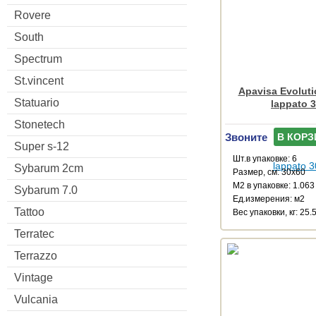
Rovere
South
Spectrum
St.vincent
Apavisa Evoluti
Statuario
lappato 
Stonetech
Звоните
В КОРЗ
Super s-12
Шт.в упаковке: 6
Sybarum 2cm
Размер, см: 30x60
М2 в упаковке: 1.063
Sybarum 7.0
Ед.измерения: м2
Tattoo
Веc упаковки, кг: 25.
Terratec
Terrazzo
Vintage
Vulcania