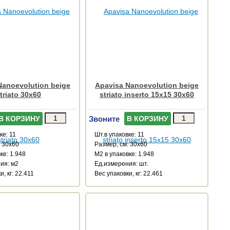
Nanoevolution beige
Apavisa Nanoevolution beige
triato 30x60
striato inserto 15x15 30x60
Звоните
В КОРЗИНУ
В КОРЗИНУ
ке: 11
Шт.в упаковке: 11
: 30x60
Размер, см: 30x60
ке: 1.948
М2 в упаковке: 1.948
ия: м2
Ед.измерения: шт.
, кг: 22.411
Веc упаковки, кг: 22.461