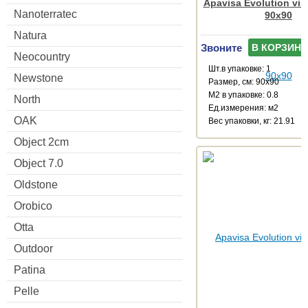
Apavisa Evolution vis
Nanoterratec
90x90
Natura
Звоните
В КОРЗИНУ
Neocountry
Шт.в упаковке: 1
Newstone
Размер, см: 90x90
М2 в упаковке: 0.8
North
Ед.измерения: м2
OAK
Веc упаковки, кг: 21.91
Object 2cm
Object 7.0
Oldstone
Orobico
Otta
Outdoor
Patina
Pelle