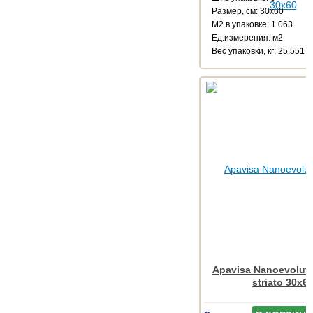
Размер, см: 30x60
М2 в упаковке: 1.063
Ед.измерения: м2
Веc упаковки, кг: 25.551
Apavisa Nanoevoluti
striato 30x6