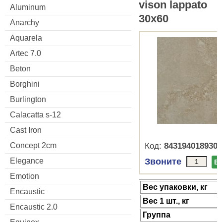
vison lappato
Aluminum
30x60
Anarchy
Aquarela
Artec 7.0
Beton
Borghini
Burlington
Calacatta s-12
Cast Iron
Concept 2cm
Код:
8431940189302
Elegance
Звоните
В
Emotion
Веc упаковки, кг
Encaustic
Вес 1 шт., кг
Encaustic 2.0
Группа