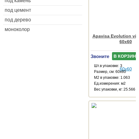
под камень
под цемент
под дерево
моноколор
Apavisa Evolution vis
60x60
Звоните
В КОРЗИНУ
Шт.в упаковке: 3
Размер, см: 60x60
М2 в упаковке: 1.063
Ед.измерения: м2
Веc упаковки, кг: 25.566