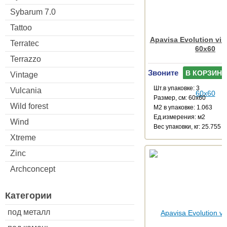
Sybarum 7.0
Tattoo
Apavisa Evolution vis
Terratec
60x60
Terrazzo
Звоните
В КОРЗИНУ
Vintage
Шт.в упаковке: 3
Vulcania
Размер, см: 60x60
Wild forest
М2 в упаковке: 1.063
Ед.измерения: м2
Wind
Веc упаковки, кг: 25.755
Xtreme
Zinc
Archconcept
Категории
под металл