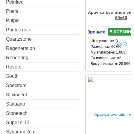
Petrified
Pietra
Apavisa Evolution vis
60x60
Pulpis
Punto croce
Звоните
В КОРЗИНУ
Quartzstone
Шт.в упаковке: 3
Размер, см: 60x60
Regeneration
М2 в упаковке: 1.063
Rendering
Ед.измерения: м2
Веc упаковки, кг: 25.566
Rovere
South
Spectrum
St.vincent
Statuario
Stonetech
Super s-12
Sybarum 2cm