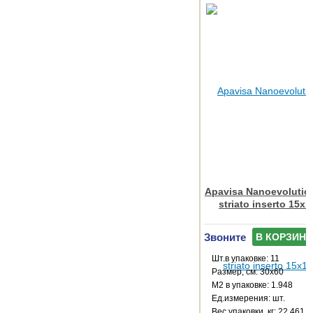
Apavisa Nanoevolution
striato inserto 15x
Звоните
В КОРЗИНУ
Шт.в упаковке: 11
Размер, см: 30x60
М2 в упаковке: 1.948
Ед.измерения: шт.
Веc упаковки, кг: 22.461