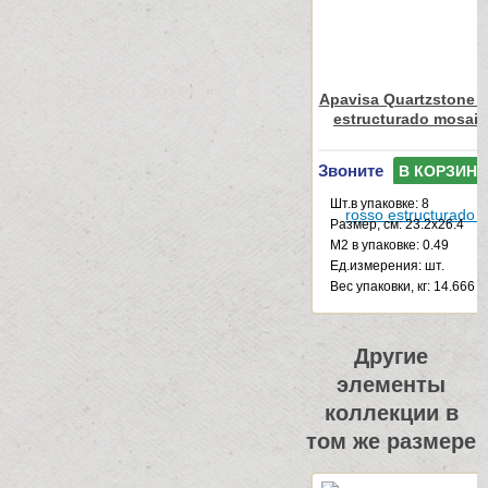
Apavisa Quartzstone 
estructurado mosai
Звоните
В КОРЗИНУ
Шт.в упаковке: 8
Размер, см: 23.2x26.4
М2 в упаковке: 0.49
Ед.измерения: шт.
Веc упаковки, кг: 14.666
Другие
элементы
коллекции в
том же размере