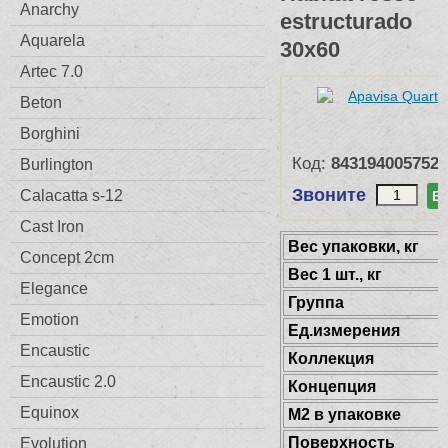
Anarchy
estructurado
Aquarela
30x60
Artec 7.0
Beton
Borghini
Код:
8431940057526
Burlington
Звоните
Calacatta s-12
В
Cast Iron
Веc упаковки, кг
Concept 2cm
Вес 1 шт., кг
Elegance
Группа
Emotion
Ед.измерения
Encaustic
Коллекция
Encaustic 2.0
Концепция
Equinox
М2 в упаковке
Поверхность
Evolution