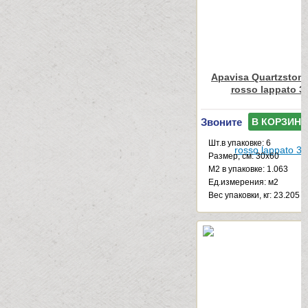
Apavisa Quartzstone
rosso lappato 3
Звоните
В КОРЗИНУ
Шт.в упаковке: 6
Размер, см: 30x60
М2 в упаковке: 1.063
Ед.измерения: м2
Веc упаковки, кг: 23.205