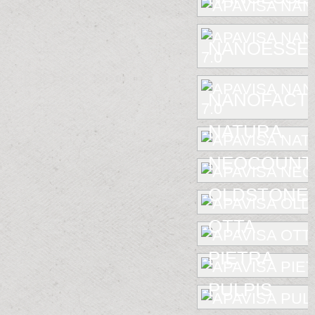
NANOESSEN
NANOFACTU
NATURA
NEOCOUNT
OLDSTONE
OTTA
PIETRA
PULPIS