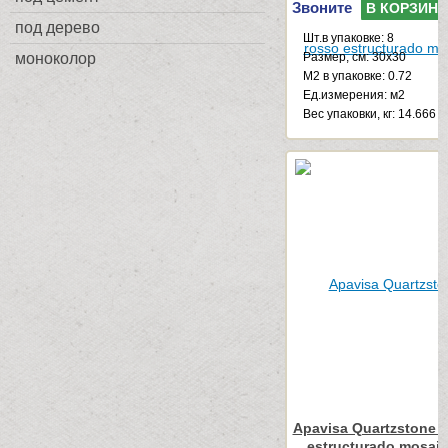
Звоните
В КОРЗИНУ
под дерево
Шт.в упаковке: 8
моноколор
Размер, см: 30x30
М2 в упаковке: 0.72
Ед.измерения: м2
Веc упаковки, кг: 14.666
Apavisa Quartzstone 
estructurado mosaico