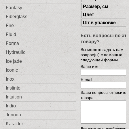
Размер, см
Fantasy
Цвет
Fiberglass
Шт.в упаковке
Fire
Fluid
Есть вопросы по эт
товару?
Forma
Вы можете задать нам
Hydraulic
вопрос(ы) с помощью
следующей формы.
Ice jade
Ваше имя
Iconic
Inox
E-mail
Instinto
Ваши вопросы относител
Intuition
товара
Iridio
Junoon
Karacter
Введите код, изображен