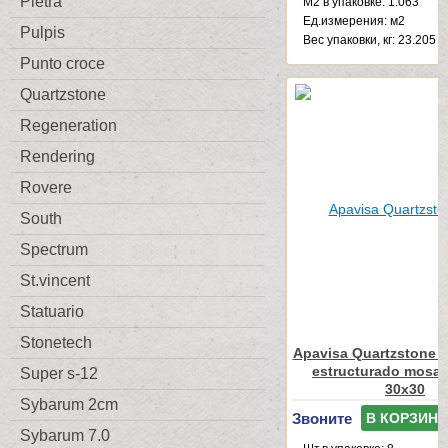
Pietra
М2 в упаковке: 1.063
Ед.измерения: м2
Pulpis
Веc упаковки, кг: 23.205
Punto croce
Quartzstone
Regeneration
Rendering
Rovere
South
Spectrum
St.vincent
Statuario
Stonetech
Apavisa Quartzstone 
estructurado mosai
Super s-12
30x30
Sybarum 2cm
Звоните
В КОРЗИНУ
Sybarum 7.0