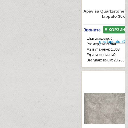
Apavisa Quartzstone Ha
lappato 30x6
Звоните
В КОРЗИНУ
Шт.в упаковке: 6
Размер, см: 30x60
М2 в упаковке: 1.063
Ед.измерения: м2
Веc упаковки, кг: 23.205