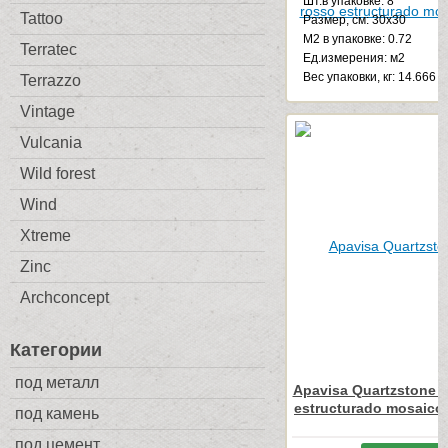
Шт.в упаковке: 8
Tattoo
Размер, см: 30x30
М2 в упаковке: 0.72
Terratec
Ед.измерения: м2
Веc упаковки, кг: 14.666
Terrazzo
Vintage
Vulcania
Wild forest
Wind
Xtreme
Zinc
Archconcept
Категории
под металл
Apavisa Quartzstone 
estructurado mosaico
под камень
под цемент