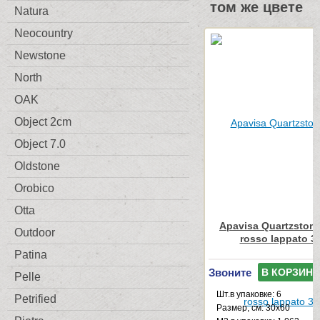
том же цвете
Natura
Neocountry
Newstone
North
OAK
Object 2cm
Object 7.0
Oldstone
Orobico
Otta
Apavisa Quartzstone
Outdoor
rosso lappato 3
Patina
Звоните
В КОРЗИНУ
Pelle
Шт.в упаковке: 6
Petrified
Размер, см: 30x60