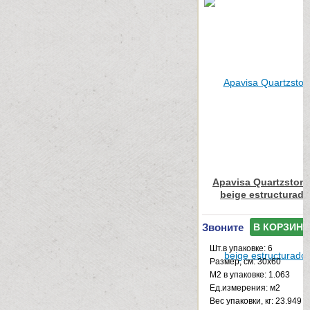
Apavisa Quartzstone
beige estructurad
Звоните
В КОРЗИНУ
Шт.в упаковке: 6
Размер, см: 30x60
М2 в упаковке: 1.063
Ед.измерения: м2
Веc упаковки, кг: 23.949