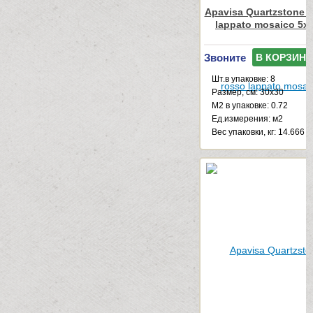
Apavisa Quartzstone 
lappato mosaico 5x
Звоните
В КОРЗИНУ
Шт.в упаковке: 8
Размер, см: 30x30
М2 в упаковке: 0.72
Ед.измерения: м2
Веc упаковки, кг: 14.666