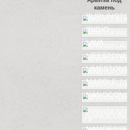
Apavisa под
камень
BURLINGT
IRIDIO
LAVA
LIFESTONE
LIMESTONE
MARBLE 7.0
NANOCONC
NANOCONCE
NANOESSE