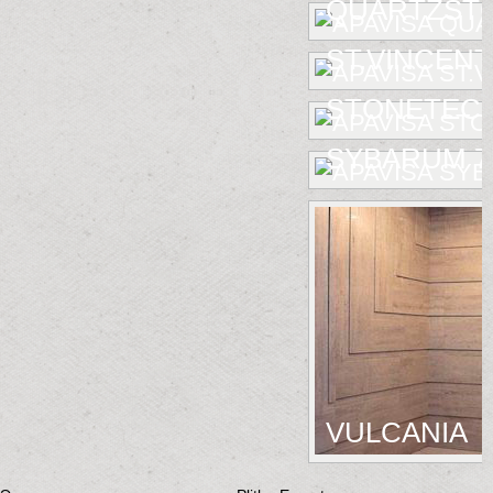
QUARTZST
ST.VINCENT
STONETEC
SYBARUM 7
VULCANIA