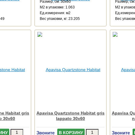
Размер, см: 30x60
Размер, см
М2 в упаковке: 1.063
М2 в упаков
Ед.измерения: м2
Ед.измерен
949
Веc упаковки, кг: 23.205
Веc упаковк
e Habitat gris
Apavisa Quartzstone Habitat gris
Apavisa Qu
o 30x60
lappato 30x60
n
Звоните
Звоните
ИНУ
В КОРЗИНУ