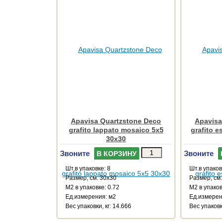
Apavisa Quartzstone Deco
Apavisa
grafito lappato mosaico 5x5
grafito 
30x30
Звоните
Звоните
В КОРЗИНУ
Шт.в упаковке: 8
Шт.в упаков
Размер, см: 30x30
Размер, см:
М2 в упаковке: 0.72
М2 в упаков
Ед.измерения: м2
Ед.измерен
Веc упаковки, кг: 14.666
Веc упаковк