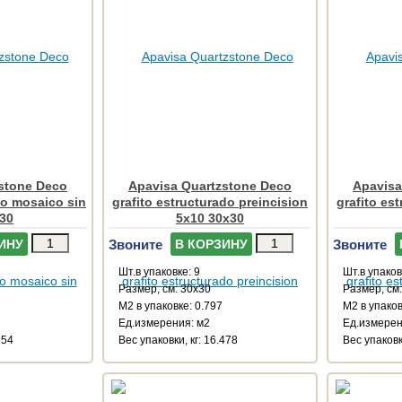
stone Deco
Apavisa Quartzstone Deco
Apavisa
do mosaico sin
grafito estructurado preincision
grafito es
x30
5x10 30x30
Звоните
Звоните
ИНУ
В КОРЗИНУ
Шт.в упаковке: 9
Шт.в упаков
Размер, см: 30x30
Размер, см
М2 в упаковке: 0.797
М2 в упаков
Ед.измерения: м2
Ед.измерен
854
Веc упаковки, кг: 16.478
Веc упаковк