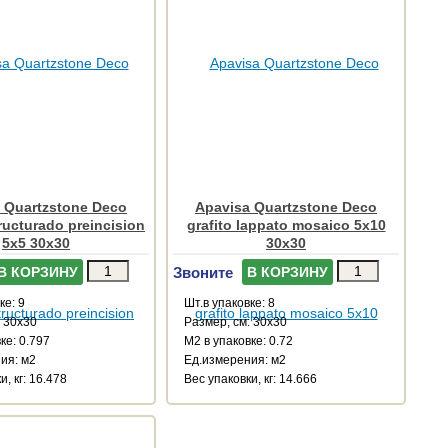
 Quartzstone Deco
Apavisa Quartzstone Deco
tructurado preincision
grafito lappato mosaico 5x10
5x5 30x30
30x30
Звоните
В КОРЗИНУ
В КОРЗИНУ
ке: 9
Шт.в упаковке: 8
: 30x30
Размер, см: 30x30
ке: 0.797
М2 в упаковке: 0.72
ия: м2
Ед.измерения: м2
и, кг: 16.478
Веc упаковки, кг: 14.666