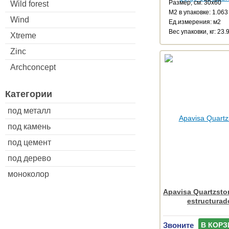
Размер, см: 30x60
Wild forest
М2 в упаковке: 1.063
Wind
Ед.измерения: м2
Веc упаковки, кг: 23.
Xtreme
Zinc
Archconcept
Категории
под металл
под камень
под цемент
под дерево
моноколор
Apavisa Quartzston
estructurad
Звоните
В КОРЗ