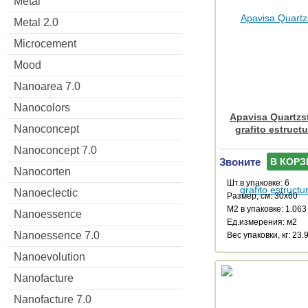
Metal
Metal 2.0
Microcement
Mood
Nanoarea 7.0
Nanocolors
Apavisa Quartzs
Nanoconcept
grafito estruct
Nanoconcept 7.0
Звоните
В КОРЗ
Nanocorten
Шт.в упаковке: 6
Nanoeclectic
Размер, см: 30x60
М2 в упаковке: 1.063
Nanoessence
Ед.измерения: м2
Nanoessence 7.0
Веc упаковки, кг: 23.
Nanoevolution
Nanofacture
Nanofacture 7.0