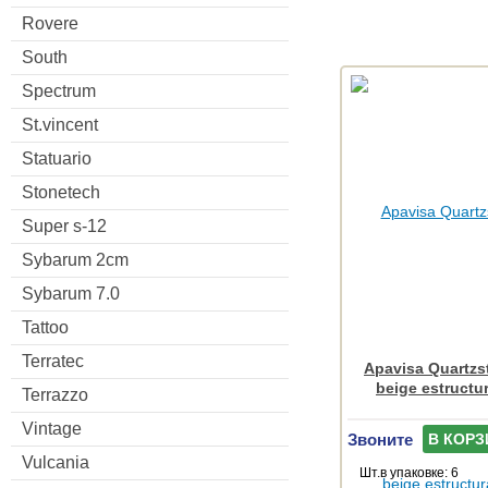
Rovere
South
Spectrum
St.vincent
Statuario
Stonetech
Super s-12
Sybarum 2cm
Sybarum 7.0
Tattoo
Terratec
Apavisa Quartzs
beige estructu
Terrazzo
Vintage
Звоните
В КОРЗ
Vulcania
Шт.в упаковке: 6