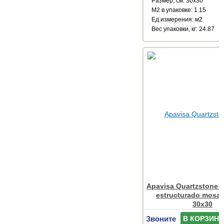
Размер, см: 30x30
М2 в упаковке: 1.15
Ед.измерения: м2
Веc упаковки, кг: 24.87
Apavisa Quartzstone 
estructurado mosai
30x30
Звоните
В КОРЗИНУ