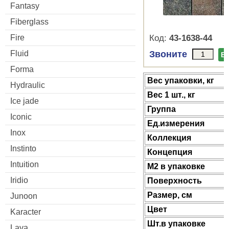
Fantasy
Fiberglass
Fire
Код:
43-1638-44
Fluid
Звоните
В
Forma
Веc упаковки, кг
Hydraulic
Вес 1 шт., кг
Ice jade
Группа
Iconic
Ед.измерения
Inox
Коллекция
Instinto
Концепция
Intuition
М2 в упаковке
Iridio
Поверхность
Размер, см
Junoon
Цвет
Karacter
Шт.в упаковке
Lava