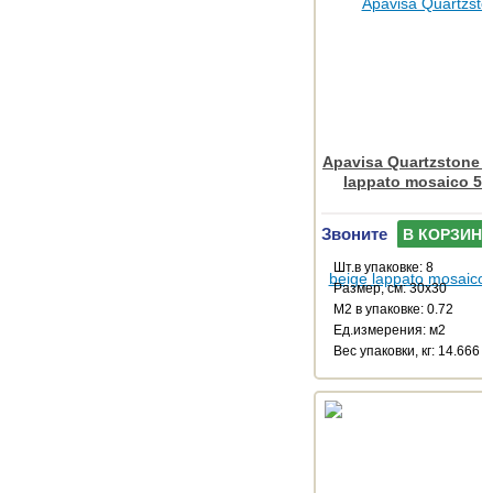
Apavisa Quartzstone 
lappato mosaico 5x
Звоните
В КОРЗИНУ
Шт.в упаковке: 8
Размер, см: 30x30
М2 в упаковке: 0.72
Ед.измерения: м2
Веc упаковки, кг: 14.666