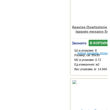
Apavisa Quartzstone 
lappato mosaico 5x
Звоните
В КОРЗИНУ
Шт.в упаковке: 8
Размер, см: 30x30
М2 в упаковке: 0.72
Ед.измерения: м2
Веc упаковки, кг: 14.666