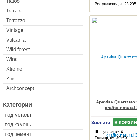
Tattoo
Веc упаковки, кг: 23.205
Terratec
Terrazzo
Vintage
Vulcania
Wild forest
Wind
Xtreme
Zinc
Archconcept
Apavisa Quartzstone
Категории
grafito natural 
под металл
Звоните
В КОРЗИНУ
под камень
Шт.в упаковке: 6
под цемент
Размер, см: 30x60