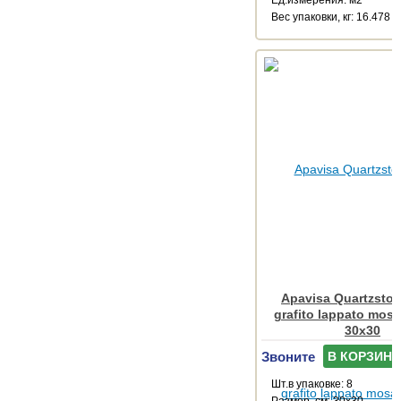
Ед.измерения: м2
Веc упаковки, кг: 16.478
Apavisa Quartzsto
grafito lappato mosa
30x30
Звоните
В КОРЗИНУ
Шт.в упаковке: 8
Размер, см: 30x30