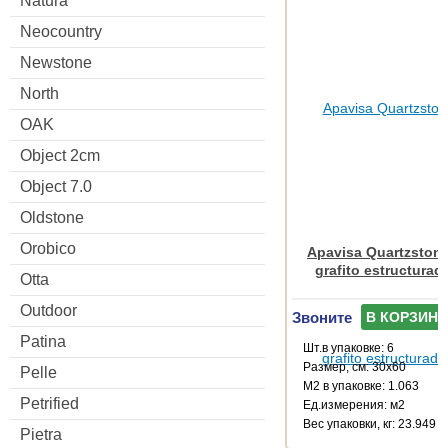
Natura
Neocountry
Newstone
North
OAK
Object 2cm
Object 7.0
Oldstone
Orobico
Apavisa Quartzstone
grafito estructurad
Otta
Outdoor
Звоните
В КОРЗИНУ
Patina
Шт.в упаковке: 6
Размер, см: 30x60
Pelle
М2 в упаковке: 1.063
Petrified
Ед.измерения: м2
Веc упаковки, кг: 23.949
Pietra