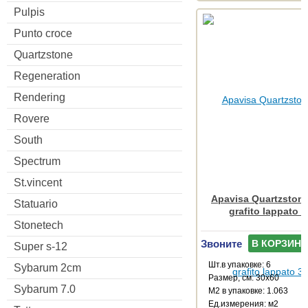
Pulpis
Punto croce
Quartzstone
Regeneration
Rendering
Rovere
South
Spectrum
St.vincent
Apavisa Quartzstone
Statuario
grafito lappato 
Stonetech
Звоните
В КОРЗИНУ
Super s-12
Шт.в упаковке: 6
Sybarum 2cm
Размер, см: 30x60
Sybarum 7.0
М2 в упаковке: 1.063
Ед.измерения: м2