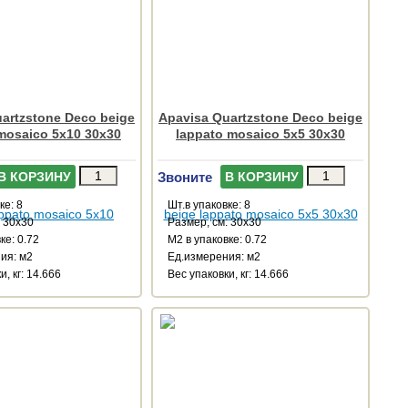
artzstone Deco beige
Apavisa Quartzstone Deco beige
mosaico 5x10 30x30
lappato mosaico 5x5 30x30
Звоните
В КОРЗИНУ
В КОРЗИНУ
ке: 8
Шт.в упаковке: 8
: 30x30
Размер, см: 30x30
ке: 0.72
М2 в упаковке: 0.72
ия: м2
Ед.измерения: м2
и, кг: 14.666
Веc упаковки, кг: 14.666