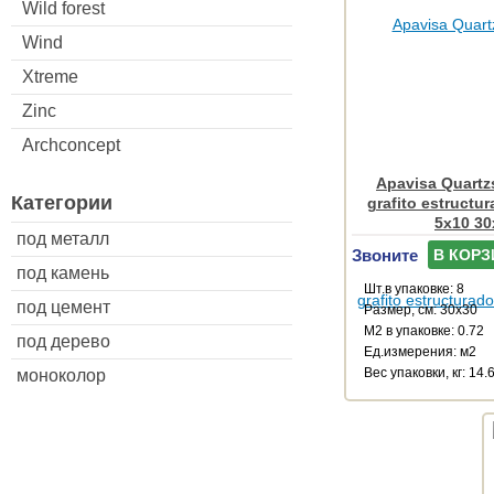
Wild forest
Wind
Xtreme
Zinc
Archconcept
Apavisa Quartz
Категории
grafito estructu
5x10 30
под металл
Звоните
В КОРЗ
под камень
Шт.в упаковке: 8
под цемент
Размер, см: 30x30
М2 в упаковке: 0.72
под дерево
Ед.измерения: м2
Веc упаковки, кг: 14.
моноколор