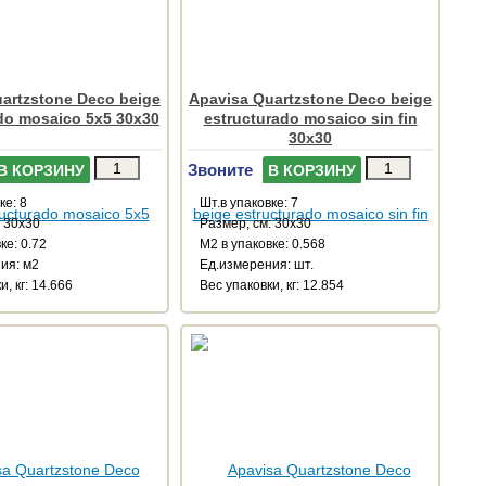
artzstone Deco beige
Apavisa Quartzstone Deco beige
do mosaico 5x5 30x30
estructurado mosaico sin fin
30x30
Звоните
В КОРЗИНУ
В КОРЗИНУ
ке: 8
Шт.в упаковке: 7
: 30x30
Размер, см: 30x30
ке: 0.72
М2 в упаковке: 0.568
ия: м2
Ед.измерения: шт.
и, кг: 14.666
Веc упаковки, кг: 12.854