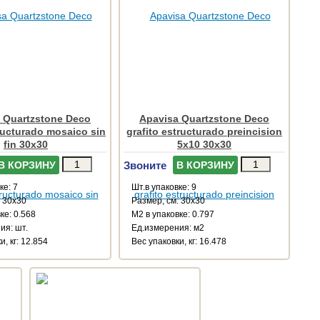
 Quartzstone Deco
Apavisa Quartzstone Deco
tructurado mosaico sin
grafito estructurado preincision
fin 30x30
5x10 30x30
Звоните
В КОРЗИНУ
В КОРЗИНУ
ке: 7
Шт.в упаковке: 9
: 30x30
Размер, см: 30x30
ке: 0.568
М2 в упаковке: 0.797
ия: шт.
Ед.измерения: м2
и, кг: 12.854
Веc упаковки, кг: 16.478