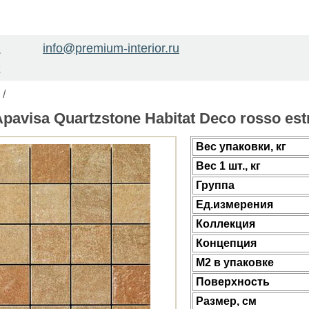
info@premium-interior.ru
1
2
/
avisa Quartzstone Habitat Deco rosso est
Веc упаковки, кг
Вес 1 шт., кг
Группа
Ед.измерения
Коллекция
Концепция
М2 в упаковке
Поверхность
Размер, см