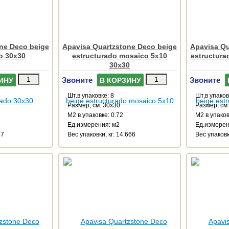
ne Deco beige
Apavisa Quartzstone Deco beige
Apavisa Qu
o 30x30
estructurado mosaico 5x10
estructura
30x30
Звоните
Звоните
ИНУ
В КОРЗИНУ
Шт.в упаковке: 8
Шт.в упаков
Размер, см: 30x30
Размер, см
М2 в упаковке: 0.72
М2 в упаков
Ед.измерения: м2
Ед.измерен
87
Веc упаковки, кг: 14.666
Веc упаковк