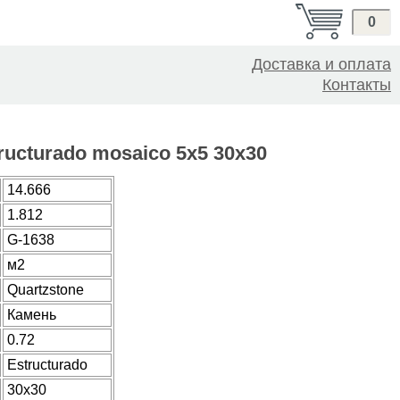
0
Доставка и оплата
Контакты
ructurado mosaico 5x5 30x30
14.666
1.812
G-1638
м2
Quartzstone
Камень
0.72
Estructurado
30x30