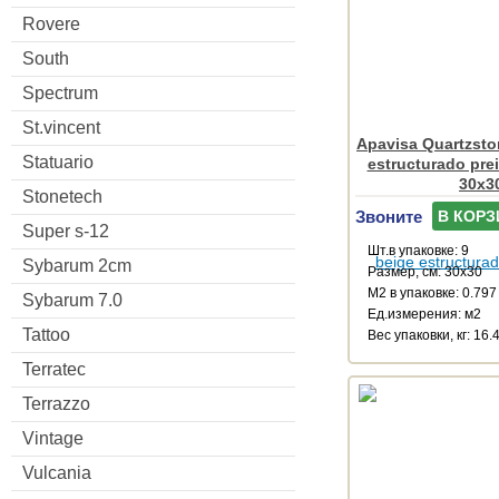
Rovere
South
Spectrum
St.vincent
Apavisa Quartzsto
Statuario
estructurado pre
30x3
Stonetech
Звоните
В КОРЗ
Super s-12
Шт.в упаковке: 9
Sybarum 2cm
Размер, см: 30x30
М2 в упаковке: 0.797
Sybarum 7.0
Ед.измерения: м2
Tattoo
Веc упаковки, кг: 16.
Terratec
Terrazzo
Vintage
Vulcania