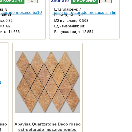
Звоните
В КОРЗИНУ
В КОРЗИНУ
ке: 8
Шт.в упаковке: 7
: 30x30
Размер, см: 30x30
ке: 0.72
М2 в упаковке: 0.568
ия: м2
Ед.измерения: шт.
и, кг: 14.666
Веc упаковки, кг: 12.854
osso
Apavisa Quartzstone Deco rosso
0
estructurado mosaico rombo