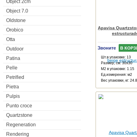
Object 2cm
Object 7.0
Oldstone
Apavisa Quartzsto
Orobico
estructurad
Otta
Звоните
В КОРЗ
Outdoor
Шт.в упаковке: 13
Patina
Размер, см: 30x30
Pelle
М2 в упаковке: 1.15
Ед.измерения: м2
Petrified
Веc упаковки, кг: 24.
Pietra
Pulpis
Punto croce
Quartzstone
Regeneration
Rendering