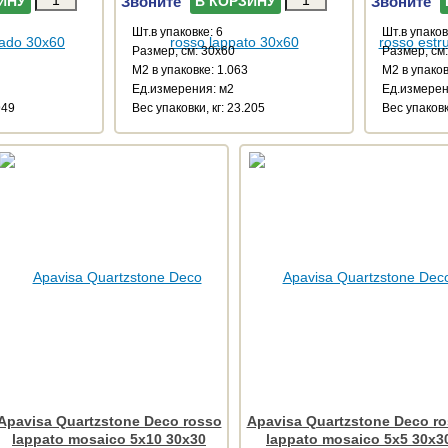
Звоните
Звоните
ИНУ
В КОРЗИНУ
Шт.в упаковке: 6
Шт.в упаков
Размер, см: 30x60
Размер, см
М2 в упаковке: 1.063
М2 в упаков
Ед.измерения: м2
Ед.измерен
949
Веc упаковки, кг: 23.205
Веc упаковк
Apavisa Quartzstone Deco rosso
Apavisa Quartzstone Deco r
lappato mosaico 5x10 30x30
lappato mosaico 5x5 30x3