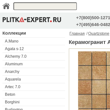
+7(800)500-127
+7(495)646-048
Коллекции
Главная
/
Quartzstone
A.Mano
Керамогранит Ap
Agata s-12
Alchemy 7.0
Aluminum
Anarchy
Aquarela
Artec 7.0
Beton
Borghini
Burlington