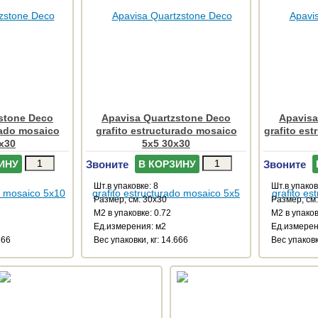
stone Deco
Apavisa Quartzstone Deco
Apavisa
rado mosaico
grafito estructurado mosaico
grafito es
x30
5x5 30x30
Звоните
Звоните
ИНУ
В КОРЗИНУ
Шт.в упаковке: 8
Шт.в упаков
Размер, см: 30x30
Размер, см
М2 в упаковке: 0.72
М2 в упаков
Ед.измерения: м2
Ед.измерен
666
Веc упаковки, кг: 14.666
Веc упаковк