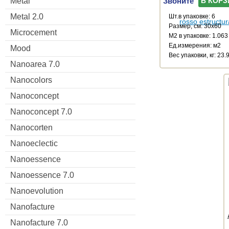
Звоните
Metal
В КОРЗ
Metal 2.0
Шт.в упаковке: 6
Размер, см: 30x60
Microcement
М2 в упаковке: 1.063
Ед.измерения: м2
Mood
Веc упаковки, кг: 23.
Nanoarea 7.0
Nanocolors
Nanoconcept
Nanoconcept 7.0
Nanocorten
Nanoeclectic
Nanoessence
Nanoessence 7.0
Nanoevolution
Nanofacture
Nanofacture 7.0