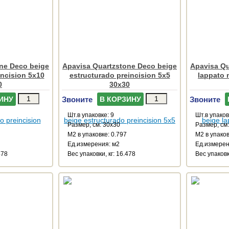
ne Deco beige
Apavisa Quartzstone Deco beige
Apavisa Qu
incision 5x10
estructurado preincision 5x5
lappato 
0
30x30
Звоните
Звоните
ИНУ
В КОРЗИНУ
Шт.в упаковке: 9
Шт.в упаков
Размер, см: 30x30
Размер, см
М2 в упаковке: 0.797
М2 в упаков
Ед.измерения: м2
Ед.измерен
478
Веc упаковки, кг: 16.478
Веc упаковк