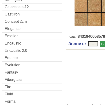
Calacatta s-12
Cast Iron
Concept 2cm
Elegance
Emotion
Код:
8431940058578
Encaustic
Звоните
В
Encaustic 2.0
Equinox
Evolution
Fantasy
Fiberglass
Fire
Fluid
Forma