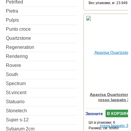
Petrified
Веc упаковки, кг: 23.949
Pietra
Pulpis
Punto croce
Quartzstone
Regeneration
Rendering
Rovere
South
Spectrum
St.vincent
Apavisa Quartzstone
rosso lappato 3
Statuario
Stonetech
Звоните
В КОРЗИНУ
Super s-12
Шт.в упаковке: 6
Размер, см: 30x60
Sybarum 2cm