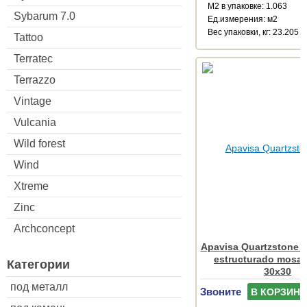
М2 в упаковке: 1.063
Sybarum 7.0
Ед.измерения: м2
Веc упаковки, кг: 23.205
Tattoo
Terratec
Terrazzo
Vintage
Vulcania
Wild forest
Wind
Xtreme
Zinc
Archconcept
Apavisa Quartzstone 
estructurado mosai
Категории
30x30
под металл
Звоните
В КОРЗИНУ