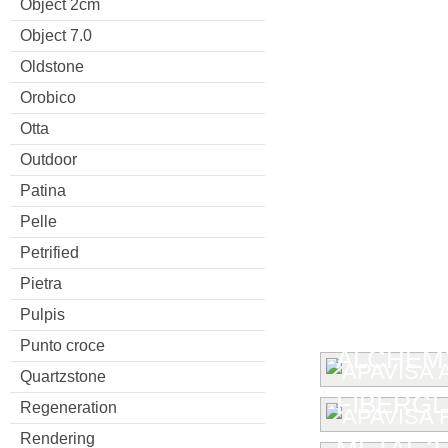
Object 2cm
Object 7.0
Oldstone
Orobico
Otta
Outdoor
Patina
Pelle
Petrified
Pietra
Pulpis
Punto croce
ALCHEMY
Quartzstone
FIBERG
Regeneration
Rendering