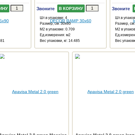
Звоните
Звоните
ИНУ
В КОРЗИНУ
Шт.в упаковке: 4
Шт.в упаков
Размер, см: 30x60
Размер, см
М2 в упаковке: 0.709
М2 в упаков
Ед.измерения: м2
Ед.измерен
481
Веc упаковки, кг: 14.485
Веc упаковк
Apavisa Metal 2.0 green Mosaico
Apavisa Metal 2.0 green lapp