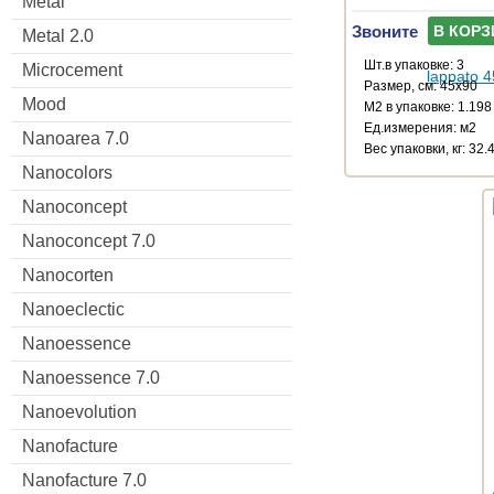
Metal
Звоните
В КОРЗ
Metal 2.0
Шт.в упаковке: 3
Microcement
Размер, см: 45x90
Mood
М2 в упаковке: 1.198
Ед.измерения: м2
Nanoarea 7.0
Веc упаковки, кг: 32.
Nanocolors
Nanoconcept
Nanoconcept 7.0
Nanocorten
Nanoeclectic
Nanoessence
Nanoessence 7.0
Nanoevolution
Nanofacture
Nanofacture 7.0