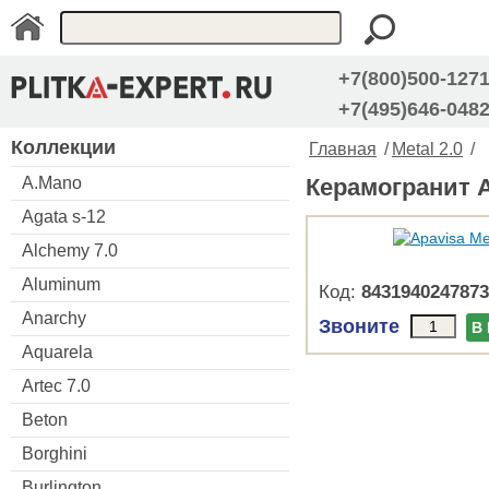
+7(800)500-127
+7(495)646-048
Коллекции
Главная
/
Metal 2.0
/
A.Mano
Керамогранит Ap
Agata s-12
Alchemy 7.0
Aluminum
Код:
8431940247873
Anarchy
Звоните
В
Aquarela
Artec 7.0
Beton
Borghini
Burlington