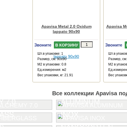
Apavisa Metal 2.0 Oxidum
Apavisa Me
lappato 90x90
Звоните
Звоните
В КОРЗИНУ
Шт.в упаковке: 1
Шт.в упаков
Размер, см: 90x90
Размер, см
М2 в упаковке: 0.8
М2 в упаков
Ед.измерения: м2
Ед.измерен
Веc упаковки, кг: 21.91
Веc упаковки
Все коллекции Apavisa по
 7.0
ALUMINUM
LASS
INOX