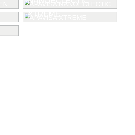
NANOECLECTIC
XTREME