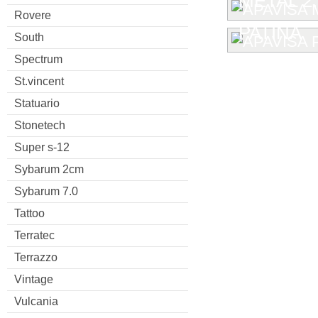
METAL 2.
Rovere
PATINA
South
Spectrum
St.vincent
Statuario
Stonetech
Super s-12
Sybarum 2cm
Sybarum 7.0
Tattoo
Terratec
Terrazzo
Vintage
Vulcania