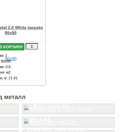
tal 2.0 White lappato
90x90
В КОРЗИНУ
ке: 1
: 90x90
ке: 0.8
ия: м2
, кг: 21.91
д металл
CAST IRON
METAL