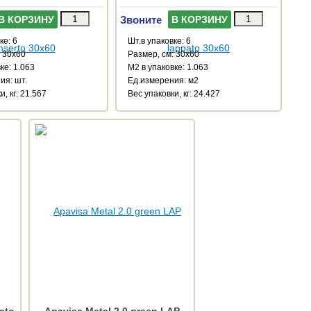
Звоните
В КОРЗИНУ
В КОРЗИНУ
ке: 6
Шт.в упаковке: 6
: 30x60
Размер, см: 30x60
ке: 1.063
М2 в упаковке: 1.063
ия: шт.
Ед.измерения: м2
и, кг: 21.567
Веc упаковки, кг: 24.427
ato
Apavisa Metal 2.0 green LAP