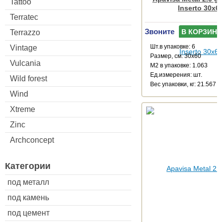
Tattoo
Inserto 30x6
Terratec
Звоните
В КОРЗИНУ
Terrazzo
Шт.в упаковке: 6
Vintage
Размер, см: 30x60
Vulcania
М2 в упаковке: 1.063
Ед.измерения: шт.
Wild forest
Веc упаковки, кг: 21.567
Wind
Xtreme
Zinc
Archconcept
Категории
под металл
под камень
под цемент