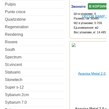
Pulpis
Звоните
В КОРЗИНУ
Punto croce
Шт.в упаковке: 4
Размер, см: 30x60
Quartzstone
М2 в упаковке: 0.709
Regeneration
Ед.измерения: м2
Веc упаковки, кг: 14.485
Rendering
Rovere
South
Spectrum
St.vincent
Statuario
Stonetech
Super s-12
Sybarum 2cm
Sybarum 7.0
Apavisa Metal 2.0 g