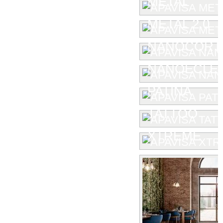
METAL
METAL 2.0
NANOCORT
NANOECLE
PATINA
TATTOO
XTREME