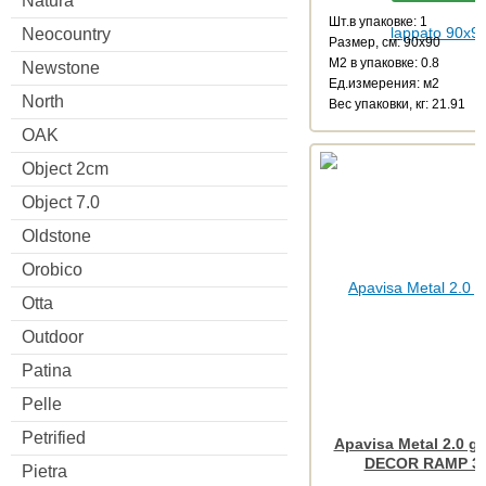
Natura
Шт.в упаковке: 1
Neocountry
Размер, см: 90x90
М2 в упаковке: 0.8
Newstone
Ед.измерения: м2
North
Веc упаковки, кг: 21.91
OAK
Object 2cm
Object 7.0
Oldstone
Orobico
Otta
Outdoor
Patina
Pelle
Petrified
Apavisa Metal 2.0 g
DECOR RAMP 3
Pietra