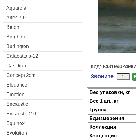
Aquarela
Artec 7.0
Beton
Borghini
Burlington
Calacatta s-12
Cast Iron
Код:
8431940249877
Concept 2cm
Звоните
В
Elegance
Веc упаковки, кг
Emotion
Вес 1 шт., кг
Encaustic
Группа
Encaustic 2.0
Ед.измерения
Equinox
Коллекция
Evolution
Концепция