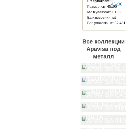
Шт.в упаковке: 3
Размер, см: 45x90
М2 в упаковке: 1.198
Ед.измерения: м2
Веc упаковки, кг: 32.481
Все коллекции
Apavisa под
металл
ALCHEMY 7.
ALUMINUM
CAST IRON
FIBERGLAS
INOX