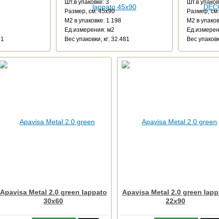
Шт.в упаковке: 3
Шт.в упаков
Размер, см: 45x90
Размер, см
М2 в упаковке: 1.198
М2 в упаков
Ед.измерения: м2
Ед.измерен
91
Веc упаковки, кг: 32.481
Веc упаковк
Apavisa Metal 2.0 green lappato
Apavisa Metal 2.0 green lapp
30x60
22x90