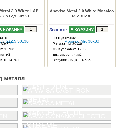
Metal 2.0 White LAP
Apavisa Metal 2.0 White Mosaico
 2,5X2,5 30x30
Mix 30x30
Звоните
В КОРЗИНУ
В КОРЗИНУ
ке: 8
Шт.в упаковке: 8
: 30x30
Размер, см: 30x30
ке: 0.708
М2 в упаковке: 0.708
ия: м2
Ед.измерения: м2
и, кг: 14.701
Веc упаковки, кг: 14.685
д металл
CAST IRON
METAL
NANOECLECTIC
XTREME