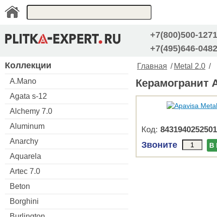
+7(800)500-127
+7(495)646-048
Коллекции
Главная
/
Metal 2.0
/
A.Mano
Керамогранит Ap
Agata s-12
Alchemy 7.0
Aluminum
Код:
8431940252501
Anarchy
Звоните
В
Aquarela
Artec 7.0
Beton
Borghini
Burlington