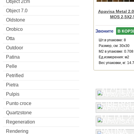
Object 2cm
Object 7.0
Apavisa Metal 2.
MOS 2,5X2,
Oldstone
Orobico
Звоните
В КОРЗ
Otta
Шт.в упаковке: 8
Размер, см: 30x30
Outdoor
М2 в упаковке: 0.708
Patina
Ед.измерения: м2
Веc упаковки, кг: 14.
Pelle
Petrified
Pietra
ALCHEMY
Pulpis
FIBERG
Punto croce
Quartzstone
METAL 2.
Regeneration
PATINA
Rendering