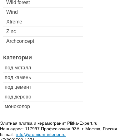
Wild forest
Wind
Xtreme
Zinc
Archconcept
Категории
под металл
под камень
под цемент
под дерево
моноколор
Элитная плитка и керамогранит Plitka-Expert.ru
Наш адрес:
117997
Профсоюзная 93А
,
г. Москва
,
Россия
E-mail:
info@premium-interior.ru
+7(800)500-1271