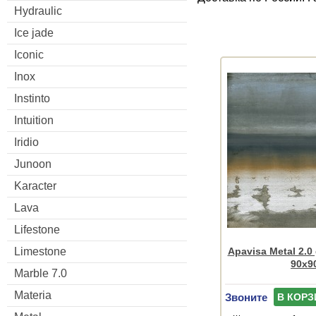
Hydraulic
Ice jade
Iconic
Inox
Instinto
Intuition
Iridio
Junoon
Karacter
Lava
Lifestone
Apavisa Metal 2.0
Limestone
90x9
Marble 7.0
Materia
Звоните
В КОРЗ