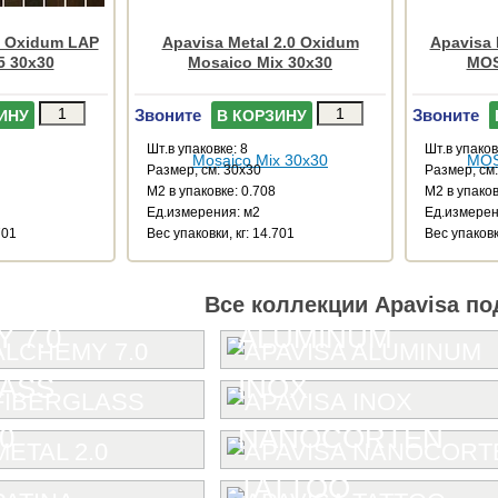
0 Oxidum LAP
Apavisa Metal 2.0 Oxidum
Apavisa 
5 30x30
Mosaico Mix 30x30
MOS
Звоните
Звоните
ИНУ
В КОРЗИНУ
Шт.в упаковке: 8
Шт.в упаков
Размер, см: 30x30
Размер, см
М2 в упаковке: 0.708
М2 в упаков
Ед.измерения: м2
Ед.измерен
701
Веc упаковки, кг: 14.701
Веc упаковк
Все коллекции Apavisa по
 7.0
ALUMINUM
LASS
INOX
0
NANOCORTEN
TATTOO