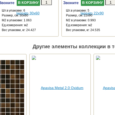
Звоните
Звоните
В КОРЗИНУ
В КОРЗИНУ
Шт.в упаковке: 6
Шт.в упаковке: 5
Размер, см: 30x60
Размер, см: 22x90
М2 в упаковке: 1.063
М2 в упаковке: 0.993
Ед.измерения: м2
Ед.измерения: м2
Веc упаковки, кг: 24.427
Веc упаковки, кг: 24.535
Другие элементы коллекции в т