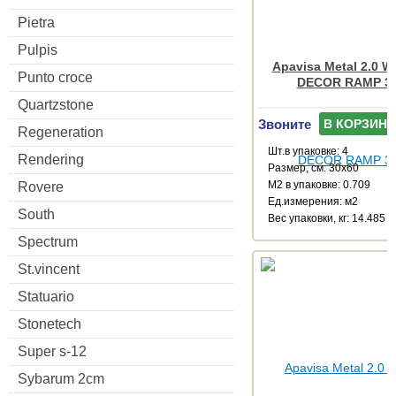
Pietra
Pulpis
Apavisa Metal 2.0 W
Punto croce
DECOR RAMP 3
Quartzstone
Звоните
В КОРЗИНУ
Regeneration
Шт.в упаковке: 4
Rendering
Размер, см: 30x60
М2 в упаковке: 0.709
Rovere
Ед.измерения: м2
South
Веc упаковки, кг: 14.485
Spectrum
St.vincent
Statuario
Stonetech
Super s-12
Sybarum 2cm