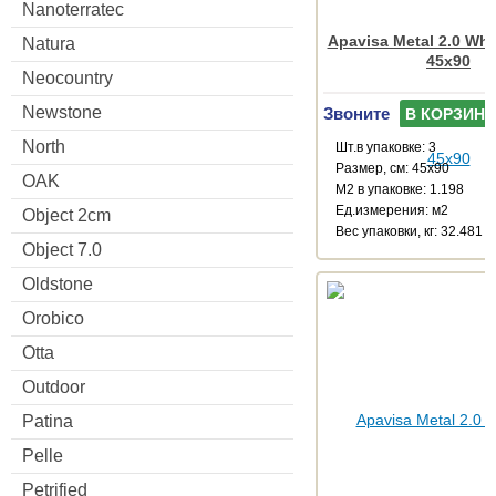
Nanoterratec
Apavisa Metal 2.0 Whi
Natura
45x90
Neocountry
Newstone
Звоните
В КОРЗИНУ
North
Шт.в упаковке: 3
Размер, см: 45x90
OAK
М2 в упаковке: 1.198
Ед.измерения: м2
Object 2cm
Веc упаковки, кг: 32.481
Object 7.0
Oldstone
Orobico
Otta
Outdoor
Patina
Pelle
Petrified