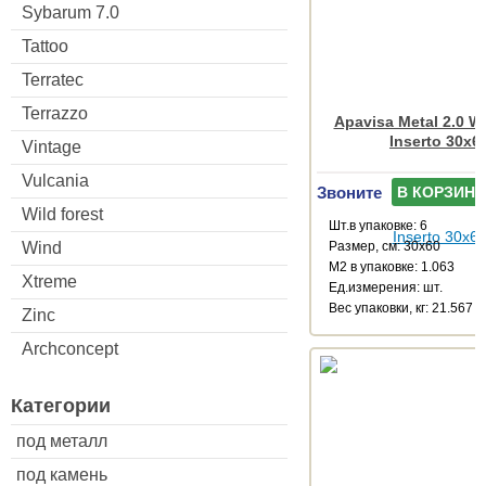
Sybarum 7.0
Tattoo
Terratec
Terrazzo
Apavisa Metal 2.0 W
Inserto 30x6
Vintage
Vulcania
Звоните
В КОРЗИНУ
Wild forest
Шт.в упаковке: 6
Размер, см: 30x60
Wind
М2 в упаковке: 1.063
Xtreme
Ед.измерения: шт.
Веc упаковки, кг: 21.567
Zinc
Archconcept
Категории
под металл
под камень