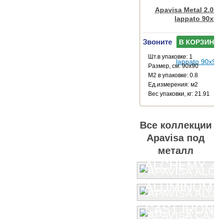
Apavisa Metal 2.0
lappato 90x9
Звоните
В КОРЗИНУ
Шт.в упаковке: 1
Размер, см: 90x90
М2 в упаковке: 0.8
Ед.измерения: м2
Веc упаковки, кг: 21.91
Все коллекции
Apavisa под
металл
ALCHEMY 7.
ALUMINUM
CAST IRON