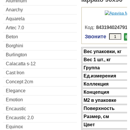
Aluminum
Anarchy
Aquarela
Код:
8431940247910
Artec 7.0
Звоните
Beton
В
Borghini
Веc упаковки, кг
Burlington
Вес 1 шт., кг
Calacatta s-12
Группа
Cast Iron
Ед.измерения
Concept 2cm
Коллекция
Elegance
Концепция
Emotion
М2 в упаковке
Поверхность
Encaustic
Размер, см
Encaustic 2.0
Цвет
Equinox