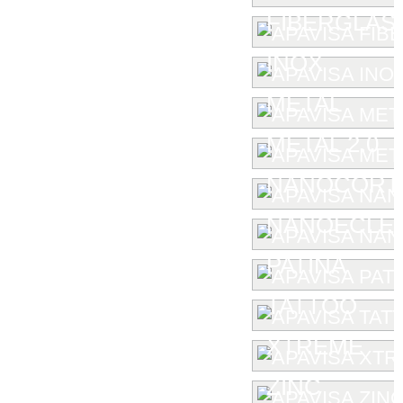
FIBERGLAS
INOX
METAL
METAL 2.0
NANOCORT
NANOECLE
PATINA
TATTOO
XTREME
ZINC