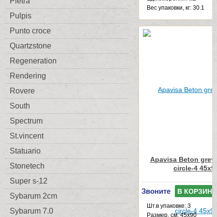
Pietra
Веc упаковки, кг: 30.1
Pulpis
Punto croce
Quartzstone
Regeneration
Rendering
Rovere
South
Spectrum
St.vincent
Statuario
Apavisa Beton grey
Stonetech
circle-4 45x9
Super s-12
Звоните
В КОРЗИНУ
Sybarum 2cm
Шт.в упаковке: 3
Sybarum 7.0
Размер, см: 45x90