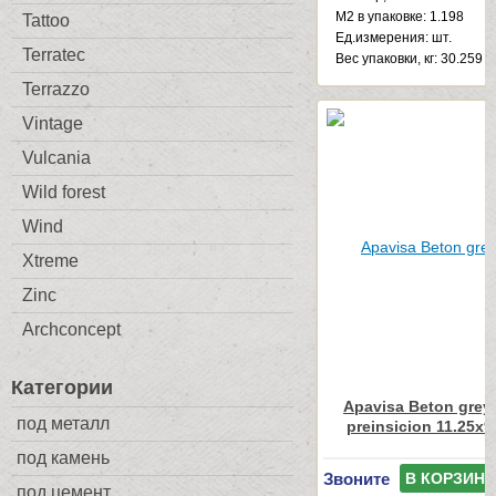
М2 в упаковке: 1.198
Tattoo
Ед.измерения: шт.
Terratec
Веc упаковки, кг: 30.259
Terrazzo
Vintage
Vulcania
Wild forest
Wind
Xtreme
Zinc
Archconcept
Категории
Apavisa Beton grey
под металл
preinsicion 11.25x9
под камень
Звоните
В КОРЗИНУ
под цемент