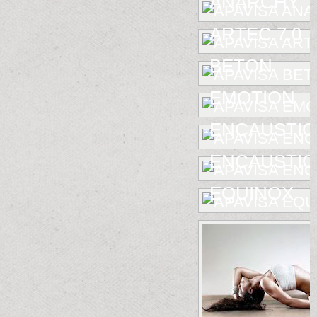
ANARCHY
ARTEC 7.0
BETON
EMOTION
ENCAUSTIC
ENCAUSTIC 
EQUINOX