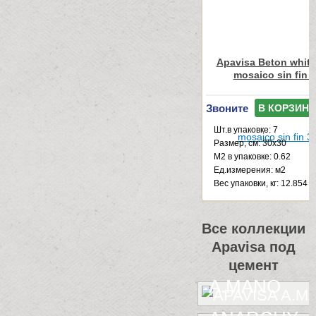
Apavisa Beton white
mosaico sin fin 
Звоните
В КОРЗИНУ
Шт.в упаковке: 7
Размер, см: 30x30
М2 в упаковке: 0.62
Ед.измерения: м2
Веc упаковки, кг: 12.854
Все коллекции
Apavisa под
цемент
A.MANO