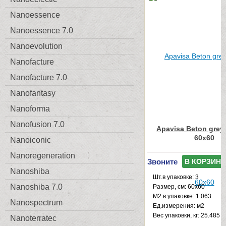
Nanoessence
Nanoessence 7.0
Nanoevolution
Nanofacture
Nanofacture 7.0
Nanofantasy
Nanoforma
Nanofusion 7.0
Apavisa Beton grey
60x60
Nanoiconic
Nanoregeneration
Звоните
В КОРЗИНУ
Nanoshiba
Шт.в упаковке: 3
Nanoshiba 7.0
Размер, см: 60x60
М2 в упаковке: 1.063
Nanospectrum
Ед.измерения: м2
Веc упаковки, кг: 25.485
Nanoterratec