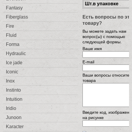
Шт.в упаковке
Fantasy
Есть вопросы по эт
Fiberglass
товару?
Fire
Вы можете задать нам
Fluid
вопрос(ы) с помощью
следующей формы.
Forma
Ваше имя
Hydraulic
E-mail
Ice jade
Iconic
Ваши вопросы относител
товара
Inox
Instinto
Intuition
Iridio
Введите код, изображен
Junoon
на рисунке
Karacter