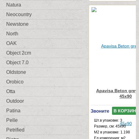
Natura
Neocountry
Newstone
North
OAK
Object 2cm
Object 7.0
Oldstone
Orobico
Apavisa Beton grey
Otta
45x90
Outdoor
Patina
Звоните
В КОРЗИНУ
Pelle
Шт.в упаковке: 3
Размер, см: 45x90
Petrified
М2 в упаковке: 1.198
Ед.измерения: м2