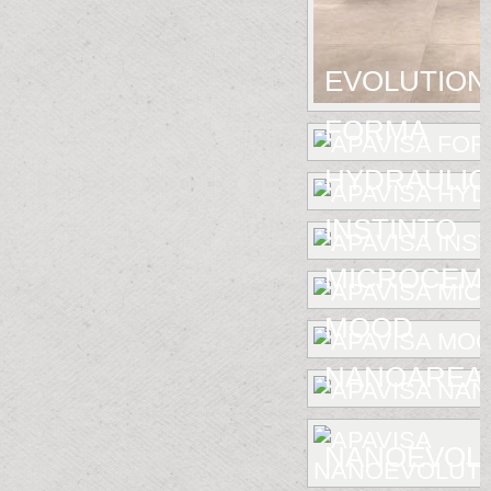
EVOLUTION
FORMA
HYDRAULIC
INSTINTO
MICROCEM
MOOD
NANOAREA 
NANOEVOL