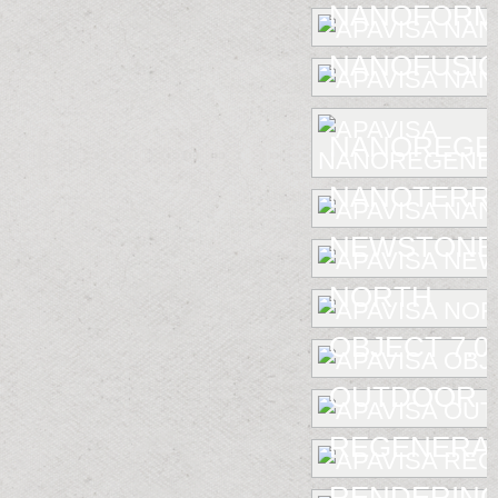
NANOFORM
NANOFUSIO
NANOREGE
NANOTERR
NEWSTONE
NORTH
OBJECT 7.0
OUTDOOR
REGENERA
RENDERIN