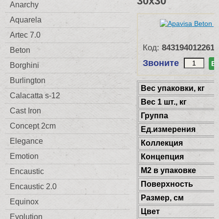
30x30
Anarchy
Aquarela
Artec 7.0
Код:
8431940122613
Beton
Звоните
В
Borghini
Burlington
Веc упаковки, кг
Calacatta s-12
Вес 1 шт., кг
Cast Iron
Группа
Concept 2cm
Ед.измерения
Elegance
Коллекция
Emotion
Концепция
М2 в упаковке
Encaustic
Поверхность
Encaustic 2.0
Размер, см
Equinox
Цвет
Evolution