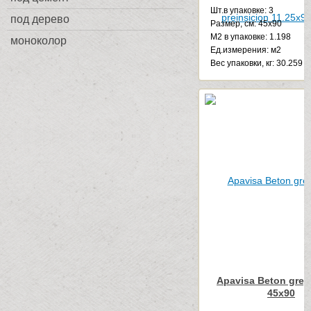
Шт.в упаковке: 3
под дерево
Размер, см: 45x90
М2 в упаковке: 1.198
моноколор
Ед.измерения: м2
Веc упаковки, кг: 30.259
Apavisa Beton grey 
45x90