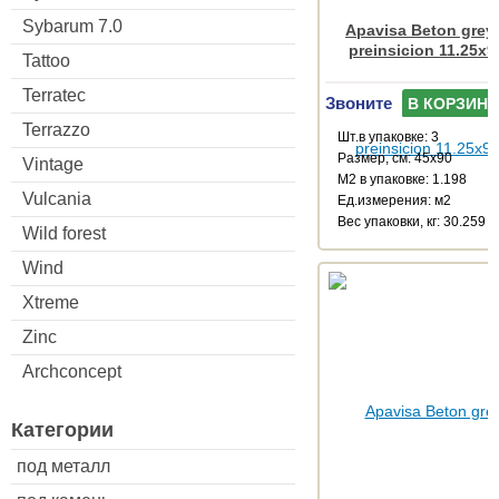
Sybarum 7.0
Apavisa Beton grey
preinsicion 11.25x9
Tattoo
Terratec
Звоните
В КОРЗИНУ
Terrazzo
Шт.в упаковке: 3
Размер, см: 45x90
Vintage
М2 в упаковке: 1.198
Vulcania
Ед.измерения: м2
Веc упаковки, кг: 30.259
Wild forest
Wind
Xtreme
Zinc
Archconcept
Категории
под металл