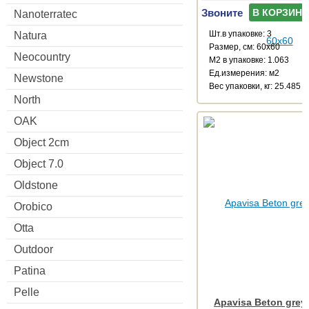
Звоните
В КОРЗИНУ
Nanoterratec
Шт.в упаковке: 3
Natura
Размер, см: 60x60
Neocountry
М2 в упаковке: 1.063
Ед.измерения: м2
Newstone
Веc упаковки, кг: 25.485
North
OAK
Object 2cm
Object 7.0
Oldstone
Orobico
Otta
Outdoor
Patina
Pelle
Apavisa Beton grey