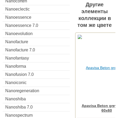
Nanocorten
Другие
Nanoeclectic
элементы
Nanoessence
коллекции в
том же цвете
Nanoessence 7.0
Nanoevolution
Nanofacture
Nanofacture 7.0
Nanofantasy
Nanoforma
Nanofusion 7.0
Nanoiconic
Nanoregeneration
Nanoshiba
Apavisa Beton grey
Nanoshiba 7.0
60x60
Nanospectrum