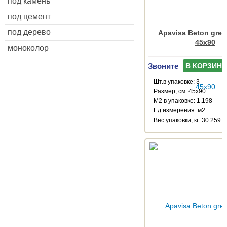
под камень
под цемент
под дерево
Apavisa Beton grey 
45x90
моноколор
Звоните
В КОРЗИНУ
Шт.в упаковке: 3
Размер, см: 45x90
М2 в упаковке: 1.198
Ед.измерения: м2
Веc упаковки, кг: 30.259