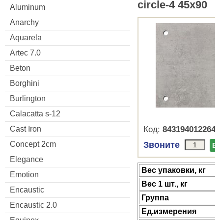
circle-4 45x90
Aluminum
Anarchy
Aquarela
Artec 7.0
Beton
Borghini
Burlington
Calacatta s-12
Cast Iron
Код:
8431940122644
Concept 2cm
Звоните
В
Elegance
Веc упаковки, кг
Emotion
Вес 1 шт., кг
Encaustic
Группа
Encaustic 2.0
Ед.измерения