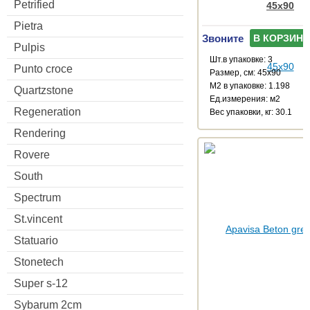
Petrified
45x90
Pietra
Звоните
В КОРЗИНУ
Pulpis
Шт.в упаковке: 3
Punto croce
Размер, см: 45x90
М2 в упаковке: 1.198
Quartzstone
Ед.измерения: м2
Regeneration
Веc упаковки, кг: 30.1
Rendering
Rovere
South
Spectrum
St.vincent
Statuario
Stonetech
Super s-12
Sybarum 2cm