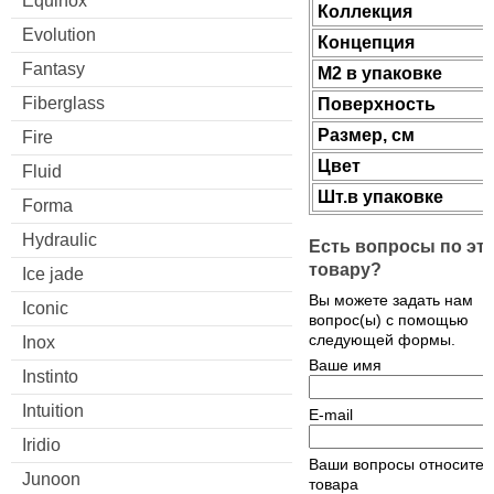
Equinox
Коллекция
Evolution
Концепция
Fantasy
М2 в упаковке
Fiberglass
Поверхность
Размер, см
Fire
Цвет
Fluid
Шт.в упаковке
Forma
Hydraulic
Есть вопросы по эт
товару?
Ice jade
Вы можете задать нам
Iconic
вопрос(ы) с помощью
следующей формы.
Inox
Ваше имя
Instinto
Intuition
E-mail
Iridio
Ваши вопросы относител
Junoon
товара