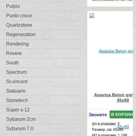
Pulpis
Punto croce
Quartzstone
Regeneration
Rendering
Rovere
South
Spectrum
St.vincent
Statuario
Apavisa Beton grey
45x90
Stonetech
Super s-12
Звоните
В КОРЗИНУ
Sybarum 2cm
Шт.в упаковке: 3
Sybarum 7.0
Размер, см: 45x90
М2 в упаковке: 1.198