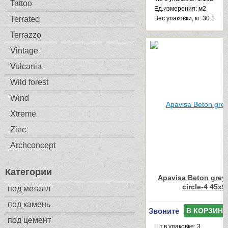
Tattoo
Ед.измерения: м2
Веc упаковки, кг: 30.1
Terratec
Terrazzo
Vintage
Vulcania
Wild forest
Wind
Xtreme
Zinc
Archconcept
Категории
Apavisa Beton grey
circle-4 45x9
под металл
под камень
Звоните
В КОРЗИНУ
под цемент
Шт.в упаковке: 3