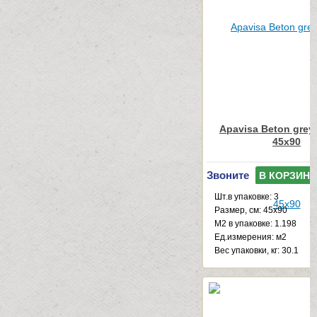
Apavisa Beton grey
45x90
Звоните
В КОРЗИНУ
Шт.в упаковке: 3
Размер, см: 45x90
М2 в упаковке: 1.198
Ед.измерения: м2
Веc упаковки, кг: 30.1