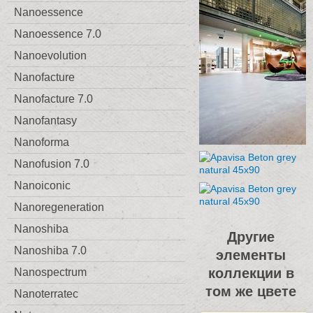
Nanoessence
Nanoessence 7.0
Nanoevolution
Nanofacture
Nanofacture 7.0
Nanofantasy
Nanoforma
Nanofusion 7.0
Nanoiconic
Nanoregeneration
Nanoshiba
Другие
Nanoshiba 7.0
элементы
коллекции в
Nanospectrum
том же цвете
Nanoterratec