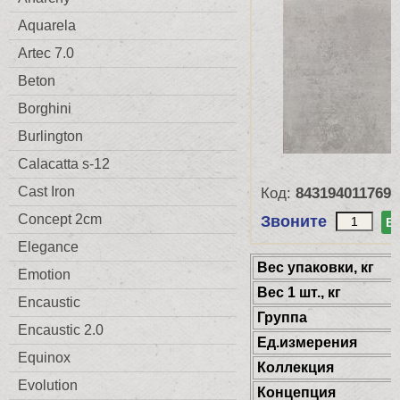
Aquarela
Artec 7.0
Beton
Borghini
Burlington
Calacatta s-12
Cast Iron
Код:
8431940117695
Concept 2cm
Звоните
В
Elegance
Веc упаковки, кг
Emotion
Вес 1 шт., кг
Encaustic
Группа
Encaustic 2.0
Ед.измерения
Equinox
Коллекция
Evolution
Концепция