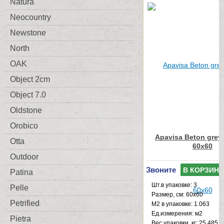
Natura
Neocountry
Newstone
North
OAK
Object 2cm
Object 7.0
Oldstone
Orobico
Apavisa Beton grey
Otta
60x60
Outdoor
Звоните
В КОРЗИНУ
Patina
Шт.в упаковке: 3
Pelle
Размер, см: 60x60
Petrified
М2 в упаковке: 1.063
Ед.измерения: м2
Pietra
Веc упаковки, кг: 25.485