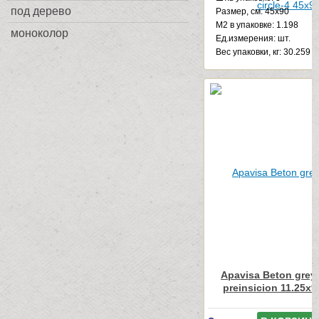
под дерево
Размер, см: 45x90
М2 в упаковке: 1.198
моноколор
Ед.измерения: шт.
Веc упаковки, кг: 30.259
Apavisa Beton grey
preinsicion 11.25x9