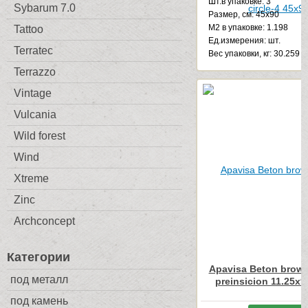
Шт.в упаковке: 3
Sybarum 7.0
Размер, см: 45x90
М2 в упаковке: 1.198
Tattoo
Ед.измерения: шт.
Terratec
Веc упаковки, кг: 30.259
Terrazzo
Vintage
Vulcania
Wild forest
Wind
Xtreme
Zinc
Archconcept
Категории
Apavisa Beton brown
под металл
preinsicion 11.25x9
под камень