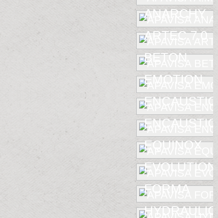
ANARCHY
ARTEC 7.0
BETON
EMOTION
ENCAUSTIC
ENCAUSTIC 
EQUINOX
EVOLUTION
FORMA
HYDRAULIC