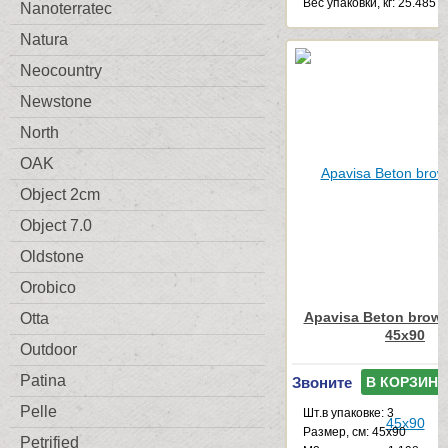
Веc упаковки, кг: 25.485
Nanoterratec
Natura
Neocountry
Newstone
North
OAK
Object 2cm
Object 7.0
Oldstone
Orobico
Apavisa Beton brown
Otta
45x90
Outdoor
Patina
Звоните
В КОРЗИНУ
Pelle
Шт.в упаковке: 3
Размер, см: 45x90
Petrified