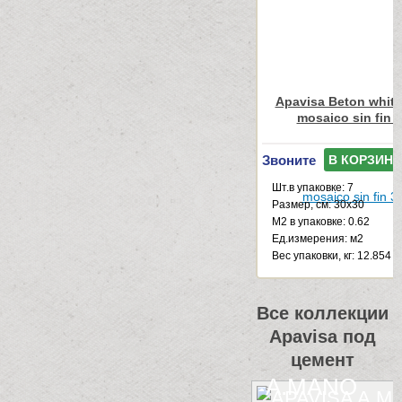
Apavisa Beton white
mosaico sin fin 
Звоните
В КОРЗИНУ
Шт.в упаковке: 7
Размер, см: 30x30
М2 в упаковке: 0.62
Ед.измерения: м2
Веc упаковки, кг: 12.854
Все коллекции
Apavisa под
цемент
A.MANO