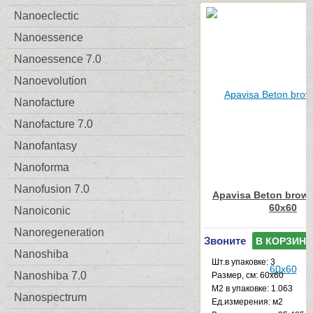
Nanoeclectic
Nanoessence
Nanoessence 7.0
Nanoevolution
Nanofacture
Nanofacture 7.0
Nanofantasy
Nanoforma
Nanofusion 7.0
Apavisa Beton brown
60x60
Nanoiconic
Nanoregeneration
Звоните
В КОРЗИНУ
Nanoshiba
Шт.в упаковке: 3
Nanoshiba 7.0
Размер, см: 60x60
М2 в упаковке: 1.063
Nanospectrum
Ед.измерения: м2