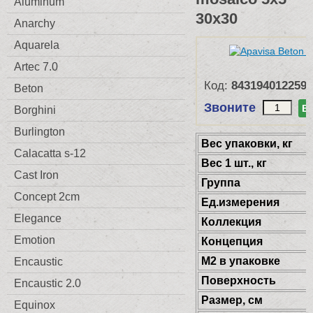
Aluminum
30x30
Anarchy
Aquarela
Artec 7.0
Код:
8431940122590
Beton
Звоните
В
Borghini
Burlington
Веc упаковки, кг
Calacatta s-12
Вес 1 шт., кг
Cast Iron
Группа
Concept 2cm
Ед.измерения
Elegance
Коллекция
Emotion
Концепция
М2 в упаковке
Encaustic
Поверхность
Encaustic 2.0
Размер, см
Equinox