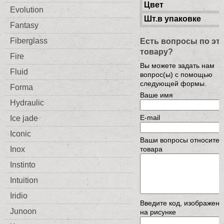
Цвет
Evolution
Шт.в упаковке
Fantasy
Есть вопросы по эт
Fiberglass
товару?
Fire
Вы можете задать нам
Fluid
вопрос(ы) с помощью
следующей формы.
Forma
Ваше имя
Hydraulic
E-mail
Ice jade
Iconic
Ваши вопросы относител
товара
Inox
Instinto
Intuition
Iridio
Введите код, изображен
Junoon
на рисунке