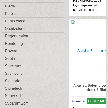
М2 в упаковке: 1.198
Ед.измерения: м2
Pietra
Веc упаковки, кг: 30.1
Pulpis
Punto croce
Quartzstone
Regeneration
Rendering
Rovere
South
Spectrum
St.vincent
Statuario
Apavisa Beton brown
Stonetech
circle-4 45x9
Super s-12
Звоните
В КОРЗИНУ
Sybarum 2cm