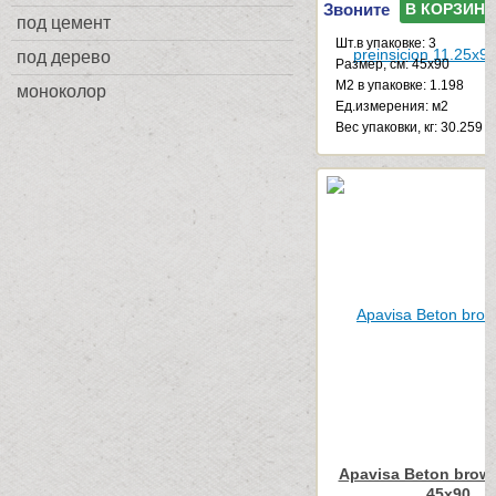
Звоните
В КОРЗИНУ
под цемент
Шт.в упаковке: 3
под дерево
Размер, см: 45x90
М2 в упаковке: 1.198
моноколор
Ед.измерения: м2
Веc упаковки, кг: 30.259
Apavisa Beton brown
45x90