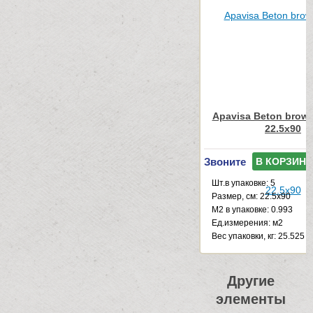
Apavisa Beton brown
22.5x90
Звоните
В КОРЗИНУ
Шт.в упаковке: 5
Размер, см: 22.5x90
М2 в упаковке: 0.993
Ед.измерения: м2
Веc упаковки, кг: 25.525
Другие
элементы