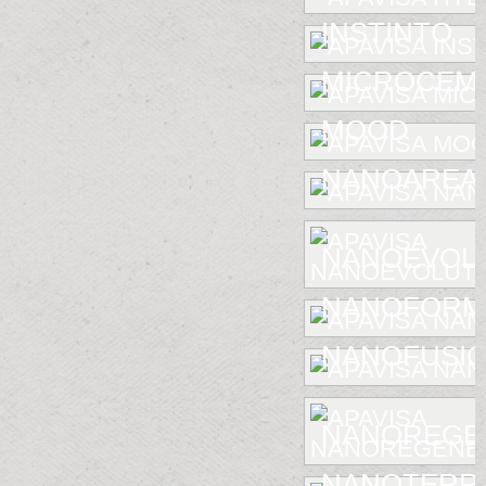
INSTINTO
MICROCEM
MOOD
NANOAREA 
NANOEVOL
NANOFORM
NANOFUSIO
NANOREGE
NANOTERR