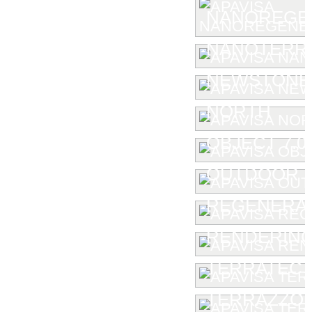
NANOREGE
NANOTERR
NEWSTONE
NORTH
OBJECT 7.0
OUTDOOR
REGENERA
RENDERIN
TERRATEC
TERRAZZO