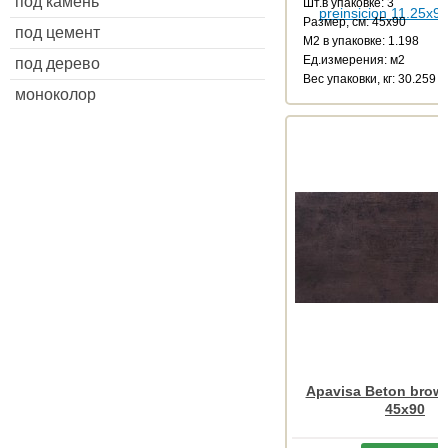
под камень
Шт.в упаковке: 3
Размер, см: 45x90
под цемент
М2 в упаковке: 1.198
Ед.измерения: м2
под дерево
Веc упаковки, кг: 30.259
моноколор
Apavisa Beton brown
45x90