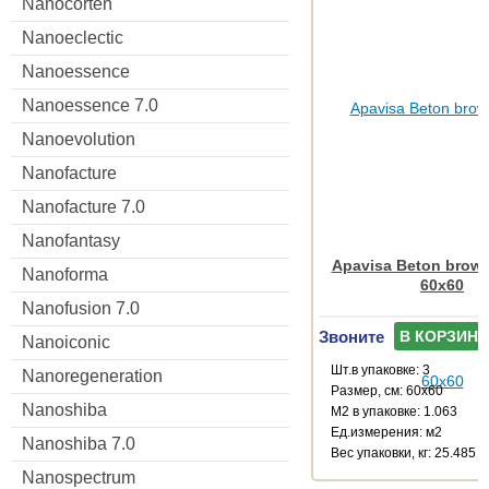
Nanocorten
Nanoeclectic
Nanoessence
Nanoessence 7.0
Nanoevolution
Nanofacture
Nanofacture 7.0
Nanofantasy
Apavisa Beton brown
Nanoforma
60x60
Nanofusion 7.0
Звоните
В КОРЗИНУ
Nanoiconic
Шт.в упаковке: 3
Nanoregeneration
Размер, см: 60x60
Nanoshiba
М2 в упаковке: 1.063
Ед.измерения: м2
Nanoshiba 7.0
Веc упаковки, кг: 25.485
Nanospectrum