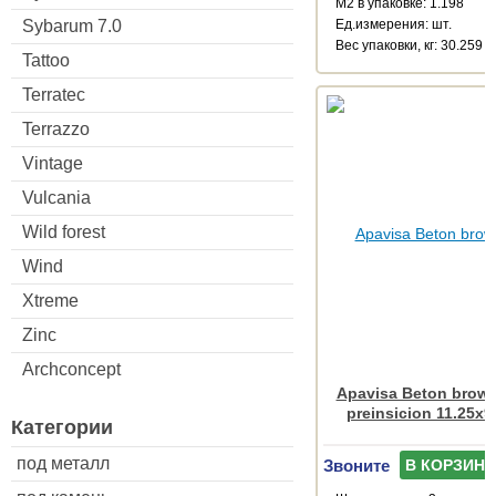
М2 в упаковке: 1.198
Sybarum 7.0
Ед.измерения: шт.
Веc упаковки, кг: 30.259
Tattoo
Terratec
Terrazzo
Vintage
Vulcania
Wild forest
Wind
Xtreme
Zinc
Archconcept
Apavisa Beton brown
preinsicion 11.25x9
Категории
под металл
Звоните
В КОРЗИНУ