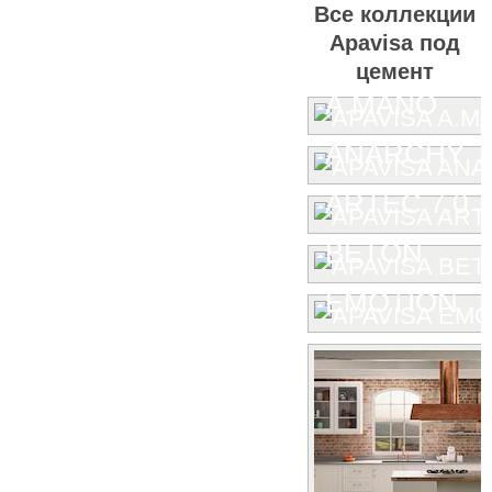
Все коллекции
Apavisa под
цемент
A.MANO
ANARCHY
ARTEC 7.0
BETON
EMOTION