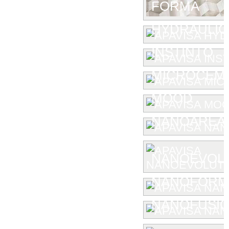
FORMA
HYDRAULIC
INSTINTO
MICROCEM
MOOD
NANOAREA 
NANOEVOL
NANOFORM
NANOFUSIO