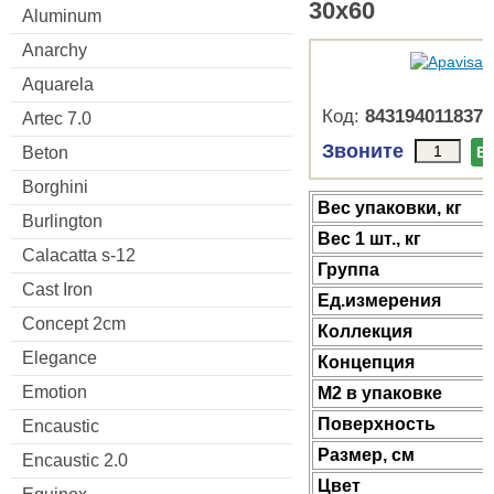
30x60
Aluminum
Anarchy
Aquarela
Код:
8431940118371
Artec 7.0
Звоните
Beton
В
Borghini
Веc упаковки, кг
Burlington
Вес 1 шт., кг
Calacatta s-12
Группа
Cast Iron
Ед.измерения
Concept 2cm
Коллекция
Elegance
Концепция
Emotion
М2 в упаковке
Поверхность
Encaustic
Размер, см
Encaustic 2.0
Цвет