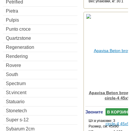
Веc упаковки, кг: 30.1
Petrified
Pietra
Pulpis
Punto croce
Quartzstone
Regeneration
Rendering
Rovere
South
Spectrum
St.vincent
Apavisa Beton brown
circle-4 45x9
Statuario
Stonetech
Звоните
В КОРЗИНУ
Super s-12
Шт.в упаковке: 3
Размер, см: 45x90
Sybarum 2cm