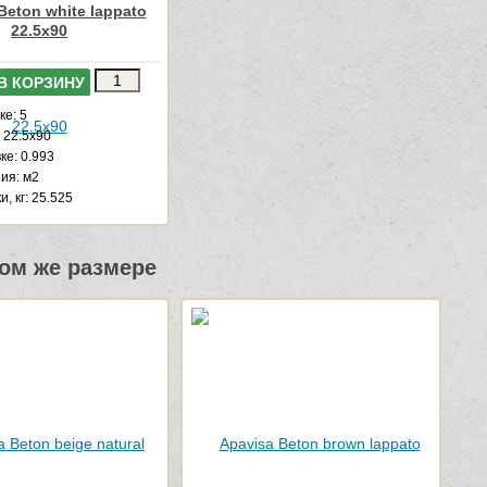
Beton white lappato
22.5x90
В КОРЗИНУ
ке: 5
 22.5x90
ке: 0.993
ия: м2
и, кг: 25.525
ом же размере