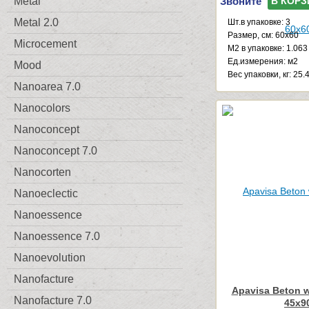
Звоните
Metal
В КОРЗ
Metal 2.0
Шт.в упаковке: 3
Размер, см: 60x60
Microcement
М2 в упаковке: 1.063
Ед.измерения: м2
Mood
Веc упаковки, кг: 25.
Nanoarea 7.0
Nanocolors
Nanoconcept
Nanoconcept 7.0
Nanocorten
Nanoeclectic
Nanoessence
Nanoessence 7.0
Nanoevolution
Nanofacture
Apavisa Beton w
Nanofacture 7.0
45x9