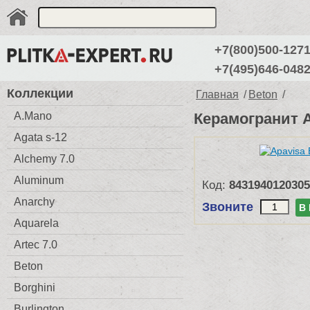
+7(800)500-127
+7(495)646-048
Коллекции
Главная
/
Beton
/
A.Mano
Керамогранит Ap
Agata s-12
Alchemy 7.0
Aluminum
Код:
8431940120305
Anarchy
Звоните
В
Aquarela
Artec 7.0
Beton
Borghini
Burlington