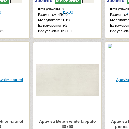
Звоните
Звоните
ИНУ
В КОРЗИНУ
Шт.в упаковке: 3
Шт.в упаков
Размер, см: 45x90
Размер, см
М2 в упаковке: 1.198
М2 в упаков
Ед.измерения: м2
Ед.измерен
485
Веc упаковки, кг: 30.1
Веc упаковк
hite natural
Apavisa Beton white lappato
Apavisa 
0
30x60
preins