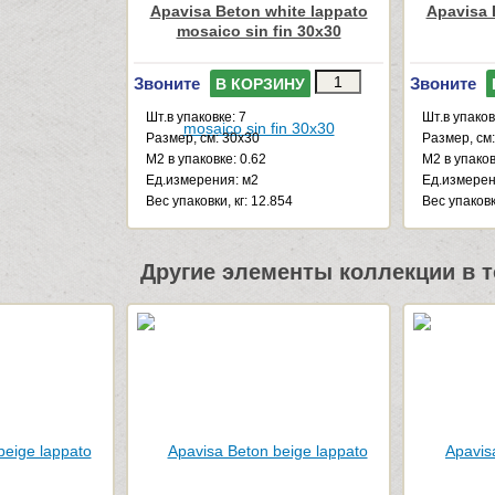
Apavisa Beton white lappato
Apavisa 
mosaico sin fin 30x30
Звоните
Звоните
В КОРЗИНУ
Шт.в упаковке: 7
Шт.в упаков
Размер, см: 30x30
Размер, см:
М2 в упаковке: 0.62
М2 в упаков
Ед.измерения: м2
Ед.измерен
Веc упаковки, кг: 12.854
Веc упаковк
Другие элементы коллекции в т