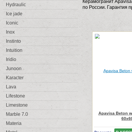
Керамогранит Apavisa
Hydraulic
по России. Гарантия п
Ice jade
Iconic
Inox
Instinto
Intuition
Iridio
Junoon
Karacter
Lava
Lifestone
Limestone
Apavisa Beton w
Marble 7.0
60x6
Materia