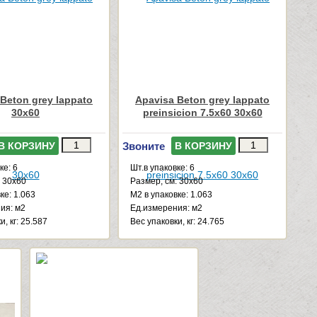
Beton grey lappato
Apavisa Beton grey lappato
30x60
preinsicion 7.5x60 30x60
Звоните
В КОРЗИНУ
В КОРЗИНУ
ке: 6
Шт.в упаковке: 6
: 30x60
Размер, см: 30x60
ке: 1.063
М2 в упаковке: 1.063
ия: м2
Ед.измерения: м2
и, кг: 25.587
Веc упаковки, кг: 24.765