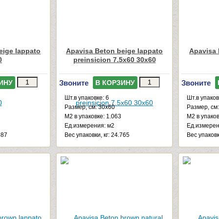
eige lappato
Apavisa Beton beige lappato
Apavisa 
0
preinsicion 7.5x60 30x60
Звоните
Звоните
ИНУ
В КОРЗИНУ
Шт.в упаковке: 6
Шт.в упаков
Размер, см: 30x60
Размер, см
М2 в упаковке: 1.063
М2 в упаков
Ед.измерения: м2
Ед.измерен
587
Веc упаковки, кг: 24.765
Веc упаковк