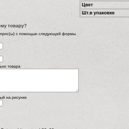
Цвет
Шт.в упаковке
ому товару?
опрос(ы) с помощью следующей формы.
ьно товара
ый на рисунке