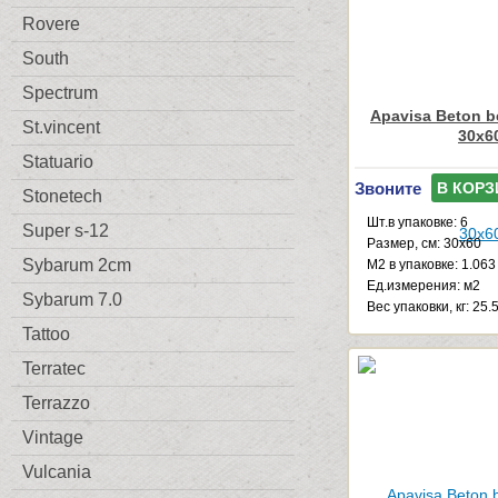
Rovere
South
Spectrum
Apavisa Beton b
St.vincent
30x6
Statuario
Звоните
В КОРЗ
Stonetech
Шт.в упаковке: 6
Super s-12
Размер, см: 30x60
Sybarum 2cm
М2 в упаковке: 1.063
Ед.измерения: м2
Sybarum 7.0
Веc упаковки, кг: 25.
Tattoo
Terratec
Terrazzo
Vintage
Vulcania