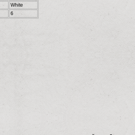
White
6