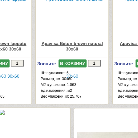
rown lappato
Apavisa Beton brown natural
Apavisa 
5x60 30x60
30x60
Звоните
Звоните
ИНУ
В КОРЗИНУ
Шт.в упаковке: 6
Шт.в упаков
Размер, см: 30x60
Размер, см
М2 в упаковке: 1.063
М2 в упаков
Ед.измерения: м2
Ед.измерен
765
Веc упаковки, кг: 25.707
Веc упаковк