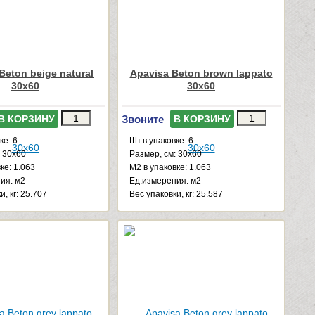
Beton beige natural
Apavisa Beton brown lappato
30x60
30x60
Звоните
В КОРЗИНУ
В КОРЗИНУ
ке: 6
Шт.в упаковке: 6
: 30x60
Размер, см: 30x60
ке: 1.063
М2 в упаковке: 1.063
ия: м2
Ед.измерения: м2
и, кг: 25.707
Веc упаковки, кг: 25.587