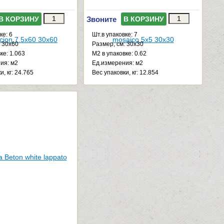
Звоните
В КОРЗИНУ
В КОРЗИНУ
ке: 6
Шт.в упаковке: 7
: 30x60
Размер, см: 30x30
ке: 1.063
М2 в упаковке: 0.62
ия: м2
Ед.измерения: м2
и, кг: 24.765
Веc упаковки, кг: 12.854