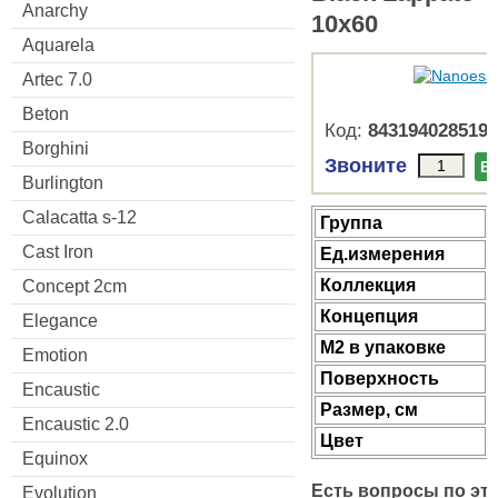
Anarchy
10x60
Aquarela
Artec 7.0
Beton
Код:
8431940285196
Borghini
Звоните
В
Burlington
Calacatta s-12
Группа
Cast Iron
Ед.измерения
Коллекция
Concept 2cm
Концепция
Elegance
М2 в упаковке
Emotion
Поверхность
Encaustic
Размер, см
Encaustic 2.0
Цвет
Equinox
Есть вопросы по эт
Evolution