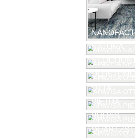
NANOFACTU
NATURA
NEOCOUNT
OLDSTONE
OTTA
PIETRA
PULPIS
QUARTZST