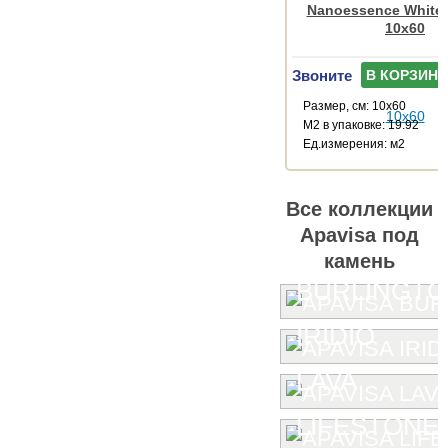
Nanoessence White
10x60
Звоните
В КОРЗИНУ
Размер, см: 10x60
М2 в упаковке: 19.92
Ед.измерения: м2
Все коллекции
Apavisa под
камень
BURLINGT
IRIDIO
LAVA
LIFESTONE