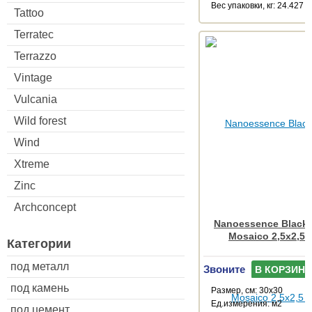
Веc упаковки, кг: 24.427
Tattoo
Terratec
Terrazzo
Vintage
Vulcania
Wild forest
Wind
Xtreme
Zinc
Archconcept
Nanoessence Black
Mosaico 2,5x2,5 
Категории
под металл
Звоните
В КОРЗИНУ
под камень
Размер, см: 30x30
Ед.измерения: м2
под цемент