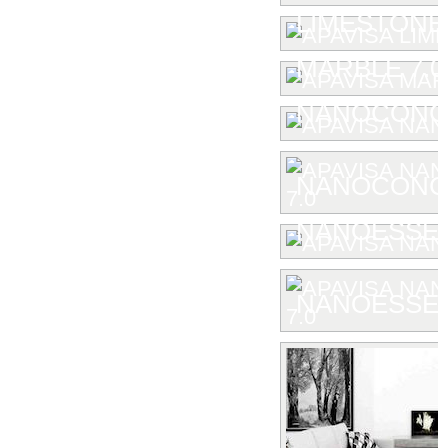
LIMESTONE
MARBLE 7.0
NANOCONC
NANOCONCE
NANOESSE
NANOESSEN