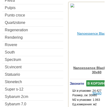
Pietra
Pulpis
Punto croce
Quartzstone
Regeneration
Rendering
Rovere
South
Spectrum
St.vincent
Nanoessence Black
30x60
Statuario
Stonetech
Звоните
В КОРЗИНУ
Super s-12
Шт.в упаковке: 24.427
Размер, см: 30x60
Sybarum 2cm
М2 в упаковке: 1.063
Sybarum 7.0
Ед.измерения: м2