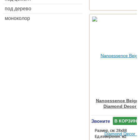
под дерево
моноколор
Nanoessence Beige
Diamond Decor 
Звоните
В КОРЗИНУ
Размер, см: 28x88
Ед.измерения: м2