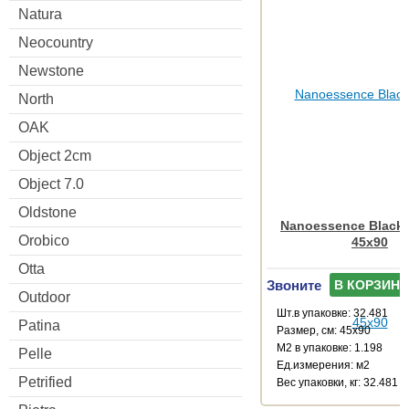
Natura
Neocountry
Newstone
North
OAK
Object 2cm
Object 7.0
Oldstone
Nanoessence Black
Orobico
45x90
Otta
Звоните
В КОРЗИНУ
Outdoor
Шт.в упаковке: 32.481
Patina
Размер, см: 45x90
М2 в упаковке: 1.198
Pelle
Ед.измерения: м2
Petrified
Веc упаковки, кг: 32.481