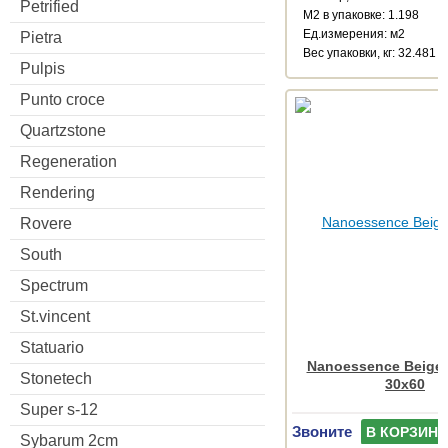
Petrified
М2 в упаковке: 1.198
Ед.измерения: м2
Pietra
Веc упаковки, кг: 32.481
Pulpis
Punto croce
Quartzstone
Regeneration
Rendering
Rovere
South
Spectrum
St.vincent
Statuario
Nanoessence Beige
Stonetech
30x60
Super s-12
Звоните
В КОРЗИНУ
Sybarum 2cm