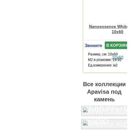
Nanoessence White
10x60
Звоните
В КОРЗИНУ
Размер, см: 10x60
М2 в упаковке: 19.92
Ед.измерения: м2
Все коллекции
Apavisa под
камень
BURLINGT
IRIDIO