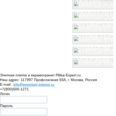
PULPIS
QUARTZST
ST.VINCENT
STONETEC
SYBARUM 7
VULCANIA
Элитная плитка и керамогранит Plitka-Expert.ru
Наш адрес:
117997
Профсоюзная 93А
,
г. Москва
,
Россия
E-mail:
info@premium-interior.ru
+7(800)500-1271
Логин
Пароль