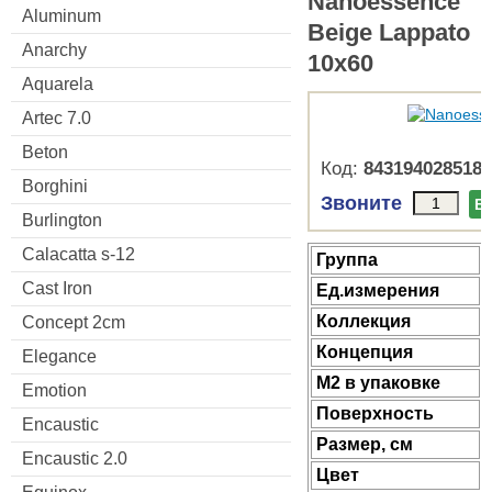
Nanoessence
Aluminum
Beige Lappato
Anarchy
10x60
Aquarela
Artec 7.0
Beton
Код:
8431940285189
Borghini
Звоните
В
Burlington
Calacatta s-12
Группа
Cast Iron
Ед.измерения
Коллекция
Concept 2cm
Концепция
Elegance
М2 в упаковке
Emotion
Поверхность
Encaustic
Размер, см
Encaustic 2.0
Цвет