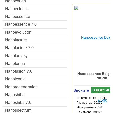
Nanocorten
Nanoeclectic
Nanoessence
Nanoessence 7.0
Nanoevolution
Nanofacture
Nanofacture 7.0
Nanofantasy
Nanoforma
Nanofusion 7.0
Nanoessence Beige
90x90
Nanoiconic
Nanoregeneration
Звоните
В КОРЗИНУ
Nanoshiba
Шт.в упаковке: 21.91
Nanoshiba 7.0
Размер, см: 90x90
М2 в упаковке: 0.8
Nanospectrum
Ед.измерения: м2