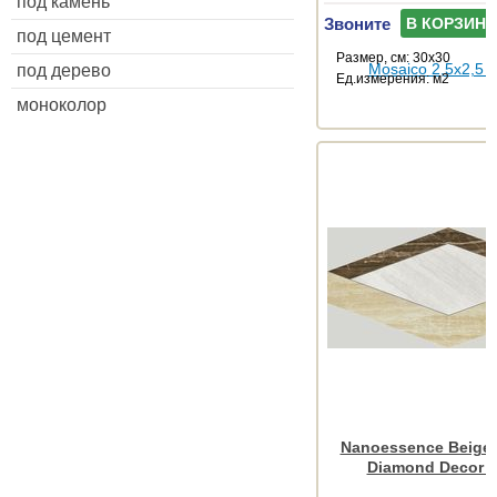
под камень
Звоните
В КОРЗИНУ
под цемент
Размер, см: 30x30
под дерево
Ед.измерения: м2
моноколор
Nanoessence Beige
Diamond Decor 