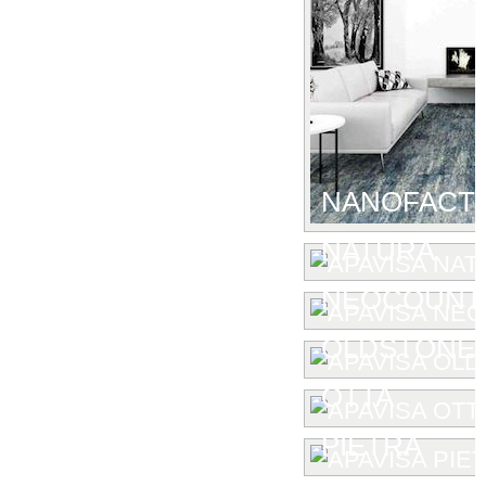
NANOFACTU
NATURA
NEOCOUNT
OLDSTONE
OTTA
PIETRA