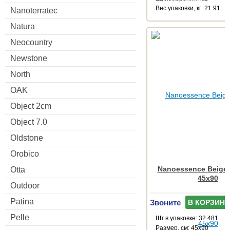
Веc упаковки, кг: 21.91
Nanoterratec
Natura
Neocountry
Newstone
North
OAK
Object 2cm
Object 7.0
Oldstone
Orobico
Nanoessence Beige
Otta
45x90
Outdoor
Patina
Звоните
В КОРЗИНУ
Pelle
Шт.в упаковке: 32.481
Размер, см: 45x90