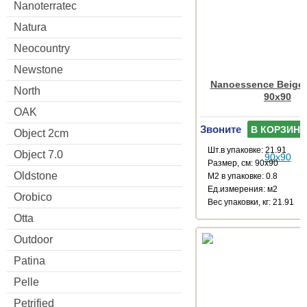
Nanoterratec
Natura
Neocountry
Newstone
Nanoessence Beige
North
90x90
OAK
Звоните
В КОРЗИНУ
Object 2cm
Шт.в упаковке: 21.91
Object 7.0
Размер, см: 90x90
Oldstone
М2 в упаковке: 0.8
Ед.измерения: м2
Orobico
Веc упаковки, кг: 21.91
Otta
Outdoor
Patina
Pelle
Petrified