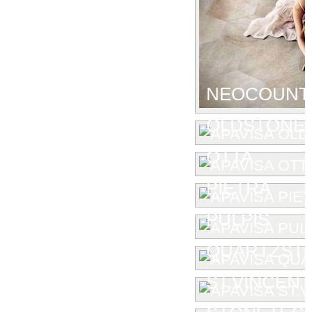
NEOCOUNT
OLDSTONE
OTTA
PIETRA
PULPIS
QUARTZST
ST.VINCENT