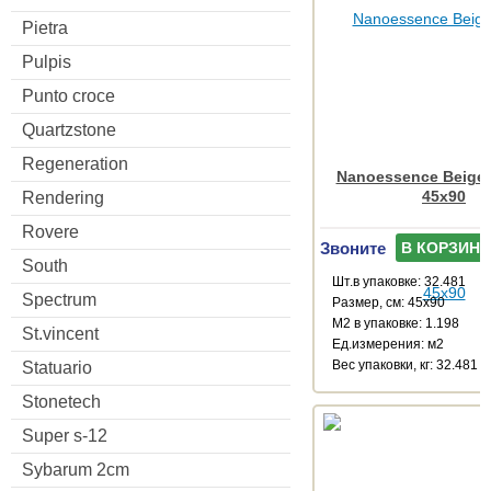
Pietra
Pulpis
Punto croce
Quartzstone
Regeneration
Nanoessence Beige
45x90
Rendering
Rovere
Звоните
В КОРЗИНУ
South
Шт.в упаковке: 32.481
Spectrum
Размер, см: 45x90
М2 в упаковке: 1.198
St.vincent
Ед.измерения: м2
Веc упаковки, кг: 32.481
Statuario
Stonetech
Super s-12
Sybarum 2cm