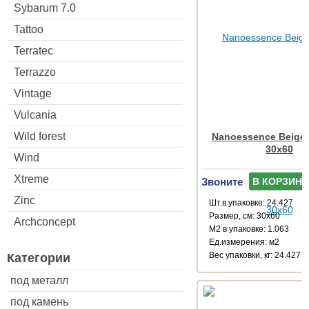
Sybarum 7.0
Tattoo
Terratec
Terrazzo
Vintage
Vulcania
Wild forest
Nanoessence Beige
30x60
Wind
Xtreme
Звоните
В КОРЗИНУ
Zinc
Шт.в упаковке: 24.427
Размер, см: 30x60
Archconcept
М2 в упаковке: 1.063
Ед.измерения: м2
Веc упаковки, кг: 24.427
Категории
под металл
под камень