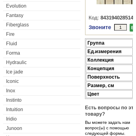
Evolution
Fantasy
Код:
8431940285141
Fiberglass
Звоните
В
Fire
Группа
Fluid
Ед.измерения
Forma
Коллекция
Hydraulic
Концепция
Ice jade
Поверхность
Iconic
Размер, см
Inox
Цвет
Instinto
Есть вопросы по эт
Intuition
товару?
Iridio
Вы можете задать нам
вопрос(ы) с помощью
Junoon
следующей формы.