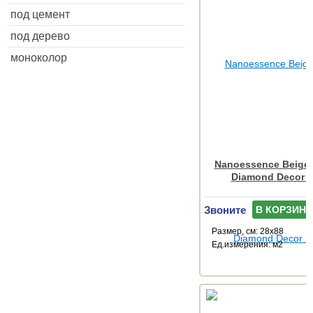
под цемент
под дерево
моноколор
Nanoessence Beige
Diamond Decor 
Звоните
В КОРЗИНУ
Размер, см: 28x88
Ед.измерения: м2