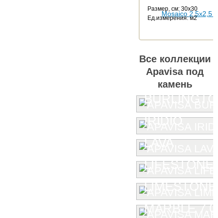
Размер, см: 30x30
Ед.измерения: м2
Все коллекции
Apavisa под
камень
BURLINGT
IRIDIO
LAVA
LIFESTONE
LIMESTONE
MARBLE 7.0