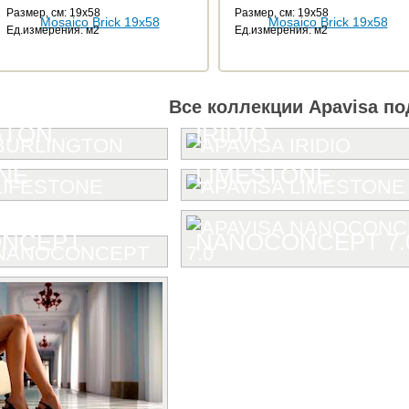
Размер, см: 19x58
Размер, см: 19x58
Ед.измерения: м2
Ед.измерения: м2
Все коллекции Apavisa по
GTON
IRIDIO
NE
LIMESTONE
NCEPT
NANOCONCEPT 7.