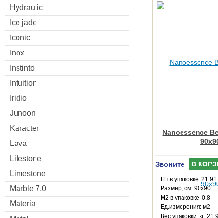
Hydraulic
Ice jade
Iconic
Inox
Instinto
Intuition
Iridio
Junoon
Karacter
Nanoessence Be
90x9
Lava
Lifestone
Звоните
В КОРЗ
Limestone
Шт.в упаковке: 21.91
Marble 7.0
Размер, см: 90x90
М2 в упаковке: 0.8
Materia
Ед.измерения: м2
Веc упаковки, кг: 21.