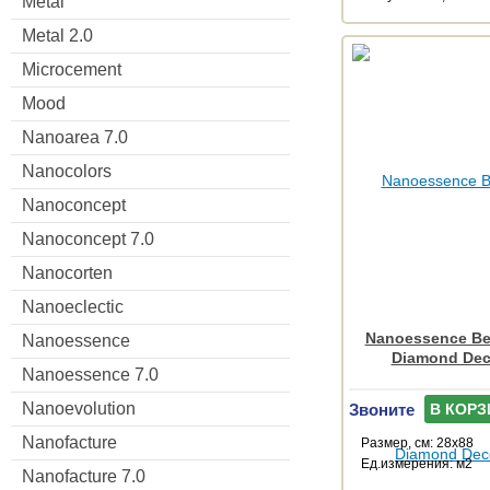
Metal
Metal 2.0
Microcement
Mood
Nanoarea 7.0
Nanocolors
Nanoconcept
Nanoconcept 7.0
Nanocorten
Nanoeclectic
Nanoessence Be
Nanoessence
Diamond Dec
Nanoessence 7.0
Nanoevolution
Звоните
В КОРЗ
Nanofacture
Размер, см: 28x88
Ед.измерения: м2
Nanofacture 7.0