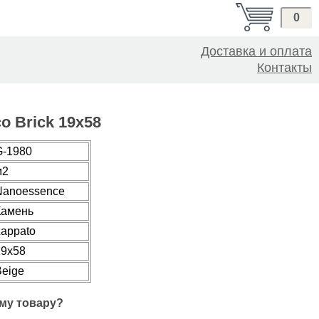
0
Доставка и оплата
Контакты
o Brick 19x58
G-1980
м2
Nanoessence
Камень
Lappato
19x58
Beige
му товару?