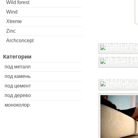
Wild forest
Wind
Xtreme
Zinc
Archconcept
BURLIN
Категории
LIFESTO
под металл
под камень
NANOCO
под цемент
под дерево
моноколор