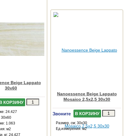
ence Beige Lappato
30x60
Nanoessence Beige Lappato
Mosaico 2,5x2,5 30x30
В КОРЗИНУ
ке: 24.427
Звоните
В КОРЗИНУ
: 30x60
Размер, см: 30x30
ке: 1.063
Ед.измерения: м2
ия: м2
и, кг: 24.427