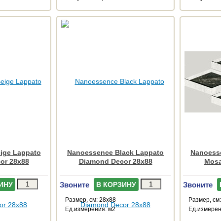
ige Lappato
Nanoessence Black Lappato
Nanoess
or 28x88
Diamond Decor 28x88
Mosa
Звоните
Звоните
ИНУ
В КОРЗИНУ
Размер, см: 28x88
Размер, см
Ед.измерения: м2
Ед.измерен