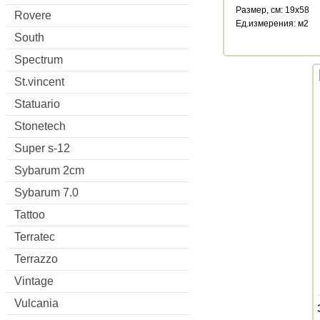
Размер, см: 19x58
Rovere
Ед.измерения: м2
South
Spectrum
St.vincent
Statuario
Stonetech
Super s-12
Sybarum 2cm
Sybarum 7.0
Tattoo
Terratec
Terrazzo
Vintage
Vulcania