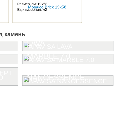
Размер, см: 19x58
Ед.измерения: м2
д камень
LAVA
MARBLE 7.0
0
NANOESSENCE