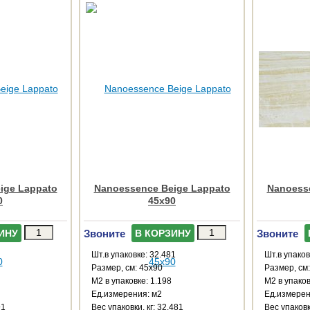
ige Lappato
Nanoessence Beige Lappato
Nanoess
0
45x90
Звоните
Звоните
ИНУ
В КОРЗИНУ
Шт.в упаковке: 32.481
Шт.в упаков
Размер, см: 45x90
Размер, см
М2 в упаковке: 1.198
М2 в упаков
Ед.измерения: м2
Ед.измерен
91
Веc упаковки, кг: 32.481
Веc упаковк