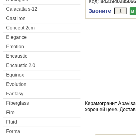
Код:
8431940285066
Calacatta s-12
Звоните
В
Cast Iron
Concept 2cm
Elegance
Emotion
Encaustic
Encaustic 2.0
Equinox
Evolution
Fantasy
Fiberglass
Керамогранит Apavisa
хорошей цене. Достав
Fire
Fluid
Forma