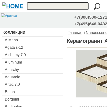
+7(800)500-127
+7(495)646-048
Коллекции
Главная
/
Nanoessen
A.Mano
Керамогранит A
Agata s-12
Alchemy 7.0
Aluminum
Anarchy
Aquarela
Artec 7.0
Beton
Borghini
Burlington