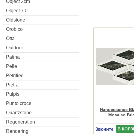
Object 2cm
Object 7.0
Oldstone
Orobico
Otta
Outdoor
Patina
Pelle
Petrified
Pietra
Pulpis
Punto croce
Nanoessence Bl
Quartzstone
Mosaico Bri
Regeneration
Звоните
В КОРЗ
Rendering