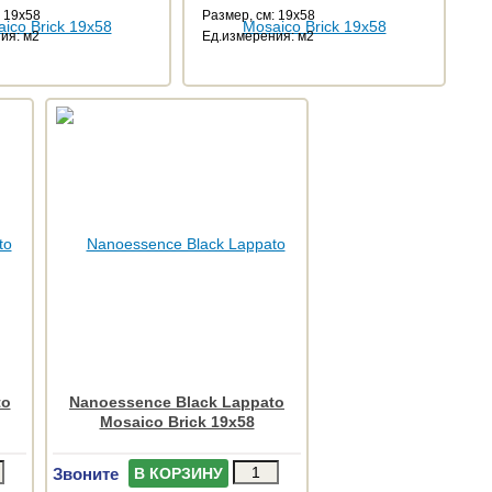
: 19x58
Размер, см: 19x58
ия: м2
Ед.измерения: м2
to
Nanoessence Black Lappato
Mosaico Brick 19x58
Звоните
В КОРЗИНУ