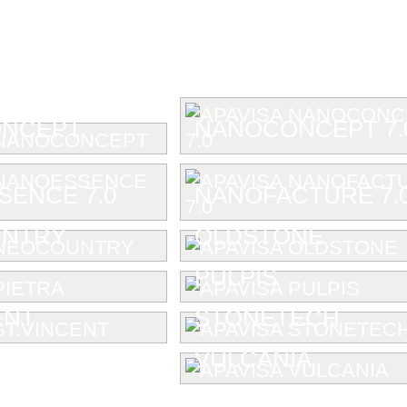
NCEPT
NANOCONCEPT 7.
ENCE 7.0
NANOFACTURE 7.
NTRY
OLDSTONE
PULPIS
ENT
STONETECH
VULCANIA