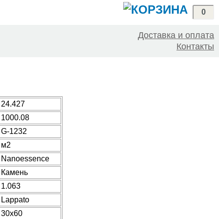
0
Доставка и оплата
Контакты
24.427
1000.08
G-1232
м2
Nanoessence
Камень
1.063
Lappato
30x60