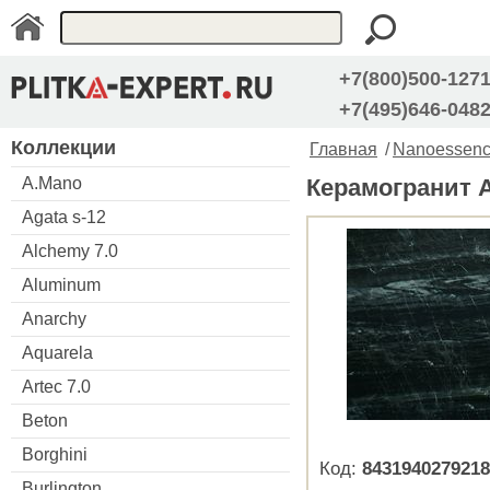
+7(800)500-127
+7(495)646-048
Коллекции
Главная
/
Nanoessen
A.Mano
Керамогранит A
Agata s-12
Alchemy 7.0
Aluminum
Anarchy
Aquarela
Artec 7.0
Beton
Borghini
Код:
8431940279218
Burlington