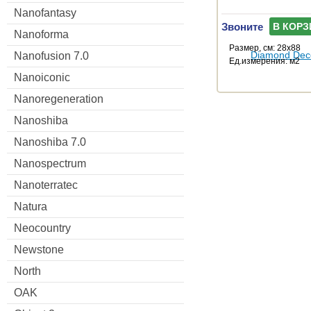
Nanofantasy
Звоните
В КОРЗ
Nanoforma
Размер, см: 28x88
Nanofusion 7.0
Ед.измерения: м2
Nanoiconic
Nanoregeneration
Nanoshiba
Nanoshiba 7.0
Nanospectrum
Nanoterratec
Natura
Neocountry
Newstone
North
OAK