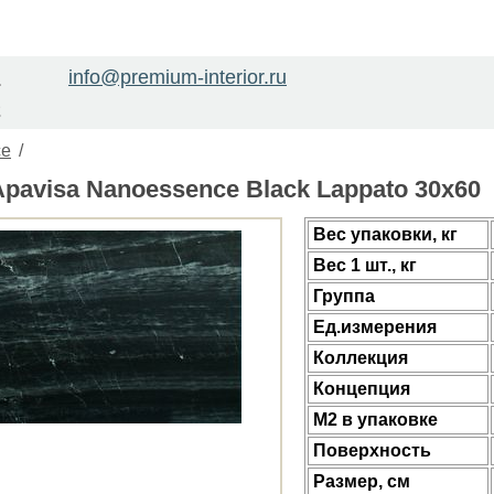
info@premium-interior.ru
1
2
ce
/
pavisa Nanoessence Black Lappato 30x60
Веc упаковки, кг
Вес 1 шт., кг
Группа
Ед.измерения
Коллекция
Концепция
М2 в упаковке
Поверхность
Размер, см