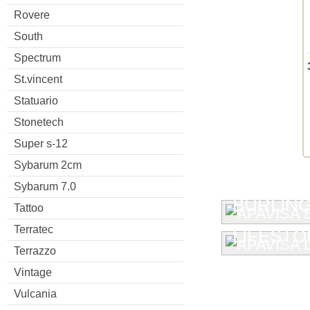
Rovere
South
Spectrum
St.vincent
Statuario
Stonetech
Super s-12
Sybarum 2cm
Sybarum 7.0
BURLIN
Tattoo
Terratec
LIFESTO
Terrazzo
Vintage
Vulcania