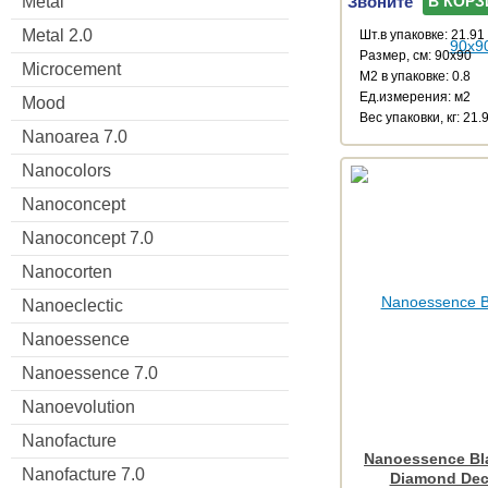
Звоните
Metal
В КОРЗ
Metal 2.0
Шт.в упаковке: 21.91
Размер, см: 90x90
Microcement
М2 в упаковке: 0.8
Ед.измерения: м2
Mood
Веc упаковки, кг: 21.
Nanoarea 7.0
Nanocolors
Nanoconcept
Nanoconcept 7.0
Nanocorten
Nanoeclectic
Nanoessence
Nanoessence 7.0
Nanoevolution
Nanofacture
Nanoessence Bl
Nanofacture 7.0
Diamond Dec