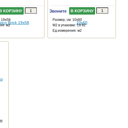
Звоните
В КОРЗИНУ
В КОРЗИНУ
: 19x58
Размер, см: 10x60
ия: м2
М2 в упаковке: 19.92
Ед.измерения: м2
to