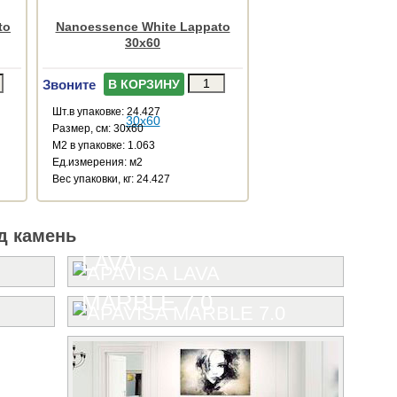
to
Nanoessence White Lappato
30x60
Звоните
В КОРЗИНУ
Шт.в упаковке: 24.427
Размер, см: 30x60
М2 в упаковке: 1.063
Ед.измерения: м2
Веc упаковки, кг: 24.427
д камень
LAVA
MARBLE 7.0