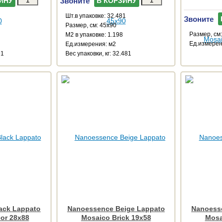
Звоните
ИНУ
В КОРЗИНУ
Шт.в упаковке: 32.481
Звоните
Размер, см: 45x90
Размер, см
М2 в упаковке: 1.198
Ед.измерен
Ед.измерения: м2
91
Веc упаковки, кг: 32.481
ack Lappato
Nanoessence Beige Lappato
Nanoess
or 28x88
Mosaico Brick 19x58
Mosa