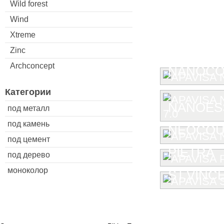
Wild forest
Wind
Xtreme
Zinc
Archconcept
NANOCO
Категории
NANOESS
под металл
под камень
NEOCOU
под цемент
PIETRA
под дерево
моноколор
ST.VINC