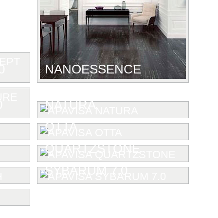
0
NANOESSENCE
0
NATURA
OTTA
QUARTZSTONE
SYBARUM 7.0