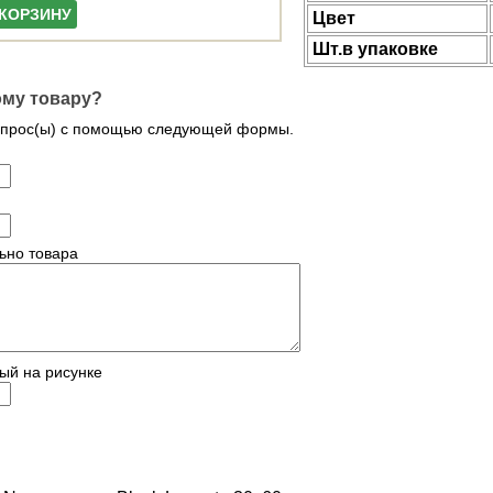
 КОРЗИНУ
Цвет
Шт.в упаковке
ому товару?
опрос(ы) с помощью следующей формы.
ьно товара
ый на рисунке