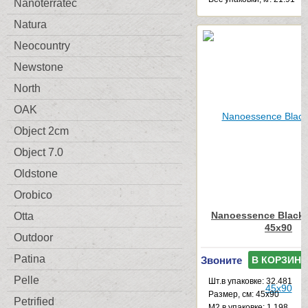
Nanoterratec
Natura
Neocountry
Newstone
North
OAK
Object 2cm
Object 7.0
Oldstone
Orobico
Nanoessence Black
Otta
45x90
Outdoor
Patina
Звоните
В КОРЗИНУ
Pelle
Шт.в упаковке: 32.481
Размер, см: 45x90
Petrified
М2 в упаковке: 1.198