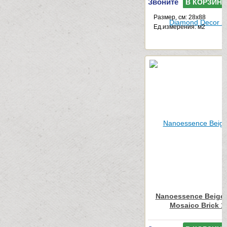
Звоните
В КОРЗИНУ
Размер, см: 28x88
Ед.измерения: м2
Nanoessence Beige
Mosaico Brick 1