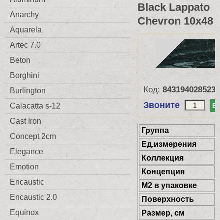
Black Lappato
Anarchy
Chevron 10x48
Aquarela
Artec 7.0
Beton
Borghini
Код:
8431940285233
Burlington
Звоните
В
Calacatta s-12
Cast Iron
Группа
Concept 2cm
Ед.измерения
Elegance
Коллекция
Emotion
Концепция
Encaustic
М2 в упаковке
Encaustic 2.0
Поверхность
Equinox
Размер, см