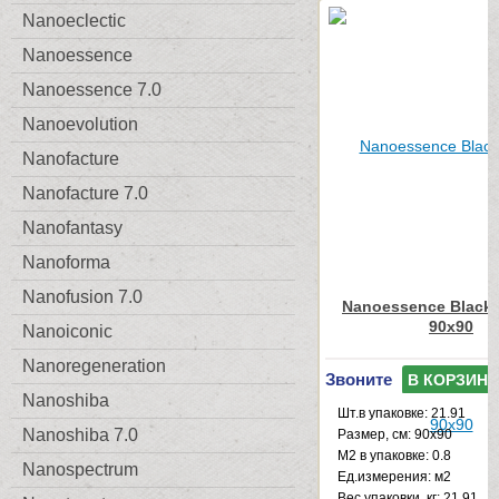
Nanoeclectic
Nanoessence
Nanoessence 7.0
Nanoevolution
Nanofacture
Nanofacture 7.0
Nanofantasy
Nanoforma
Nanofusion 7.0
Nanoessence Black
90x90
Nanoiconic
Nanoregeneration
Звоните
В КОРЗИНУ
Nanoshiba
Шт.в упаковке: 21.91
Nanoshiba 7.0
Размер, см: 90x90
М2 в упаковке: 0.8
Nanospectrum
Ед.измерения: м2
Веc упаковки, кг: 21.91