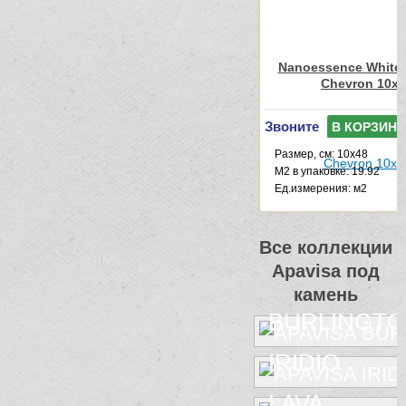
Nanoessence White
Chevron 10x
Звоните
В КОРЗИНУ
Размер, см: 10x48
М2 в упаковке: 19.92
Ед.измерения: м2
Все коллекции
Apavisa под
камень
BURLINGT
IRIDIO
LAVA