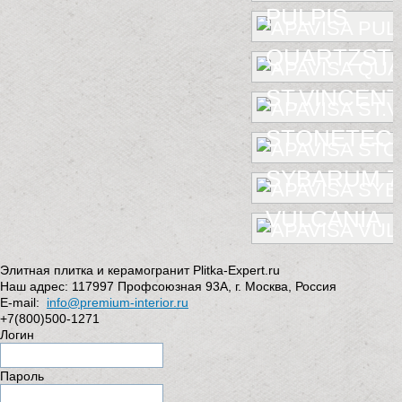
PULPIS
QUARTZST
ST.VINCENT
STONETEC
SYBARUM 7
VULCANIA
Элитная плитка и керамогранит Plitka-Expert.ru
Наш адрес:
117997
Профсоюзная 93А
,
г. Москва
,
Россия
E-mail:
info@premium-interior.ru
+7(800)500-1271
Логин
Пароль