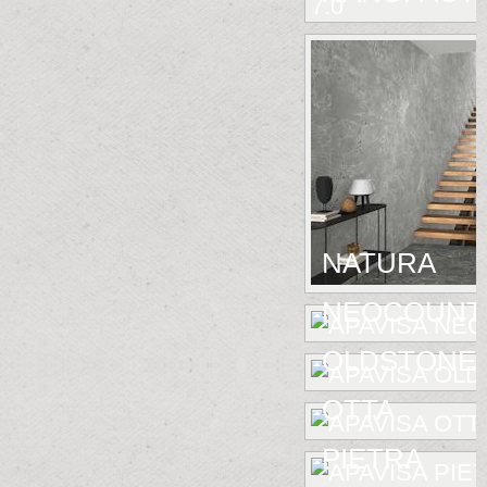
NATURA
NEOCOUNT
OLDSTONE
OTTA
PIETRA