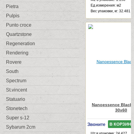
Ед.измерения: м2
Pietra
Веc упаковки, кг: 32.481
Pulpis
Punto croce
Quartzstone
Regeneration
Rendering
Rovere
South
Spectrum
St.vincent
Statuario
Nanoessence Black
Stonetech
30x60
Super s-12
Звоните
В КОРЗИНУ
Sybarum 2cm
Шт.в упаковке: 24.427