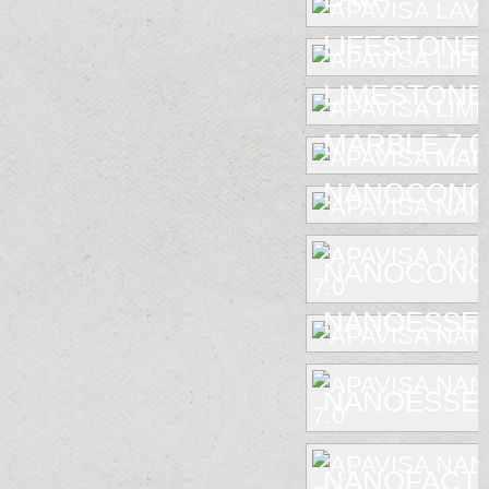
LIFESTONE
LIMESTONE
MARBLE 7.0
NANOCONC
NANOCONCE
NANOESSE
NANOESSEN
NANOFACTU