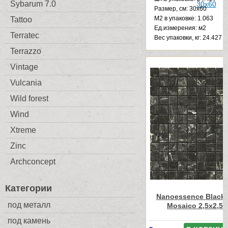
Sybarum 7.0
Размер, см: 30x60
М2 в упаковке: 1.063
Tattoo
Ед.измерения: м2
Terratec
Веc упаковки, кг: 24.427
Terrazzo
Vintage
Vulcania
Wild forest
Wind
Xtreme
Zinc
Archconcept
Категории
Nanoessence Black
под металл
Mosaico 2,5x2,5 
под камень