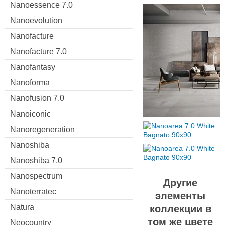
Nanoessence 7.0
Nanoevolution
Nanofacture
Nanofacture 7.0
Nanofantasy
Nanoforma
Nanofusion 7.0
Nanoiconic
Nanoregeneration
Nanoshiba
Nanoshiba 7.0
Nanospectrum
Другие
Nanoterratec
элементы
Natura
коллекции в
том же цвете
Neocountry