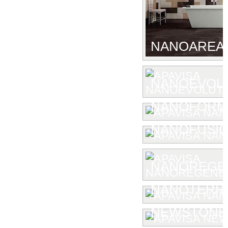
NANOAREA 
NANOEVOL
NANOFORM
NANOFUSIO
NANOREGE
NANOTERR
NEWSTONE