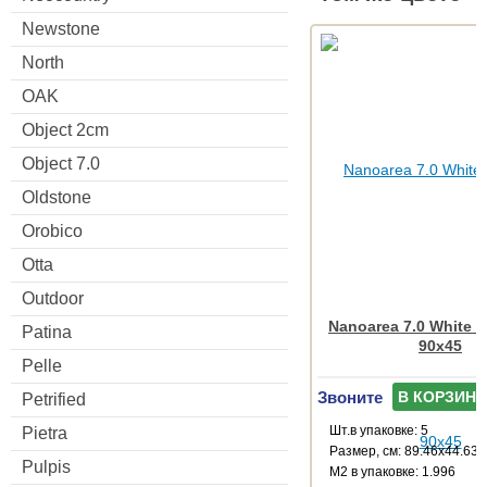
Newstone
North
OAK
Object 2cm
Object 7.0
Oldstone
Orobico
Otta
Outdoor
Nanoarea 7.0 White R
Patina
90x45
Pelle
Звоните
В КОРЗИНУ
Petrified
Шт.в упаковке: 5
Pietra
Размер, см: 89.46x44.63
Pulpis
М2 в упаковке: 1.996