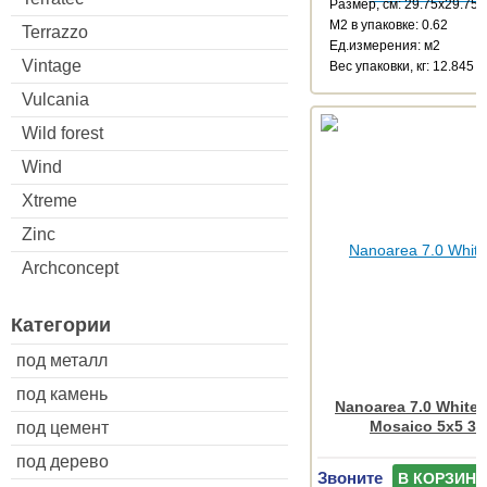
Размер, см: 29.75x29.75
М2 в упаковке: 0.62
Terrazzo
Ед.измерения: м2
Vintage
Веc упаковки, кг: 12.845
Vulcania
Wild forest
Wind
Xtreme
Zinc
Archconcept
Категории
под металл
под камень
Nanoarea 7.0 White
Mosaico 5x5 30
под цемент
под дерево
Звоните
В КОРЗИНУ