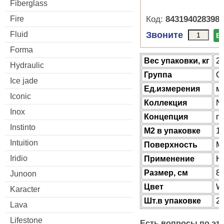
Fiberglass
Fire
Код:
8431940283987
Fluid
Звоните
В
Forma
Веc упаковки, кг
2
Hydraulic
Группа
G
Ice jade
Ед.измерения
м
Iconic
Коллекция
N
Inox
Концепция
п
Instinto
М2 в упаковке
1.
Intuition
Поверхность
М
Iridio
Применение
Н
Размер, см
89
Junoon
Цвет
W
Karacter
Шт.в упаковке
2
Lava
Lifestone
Есть вопросы по эт