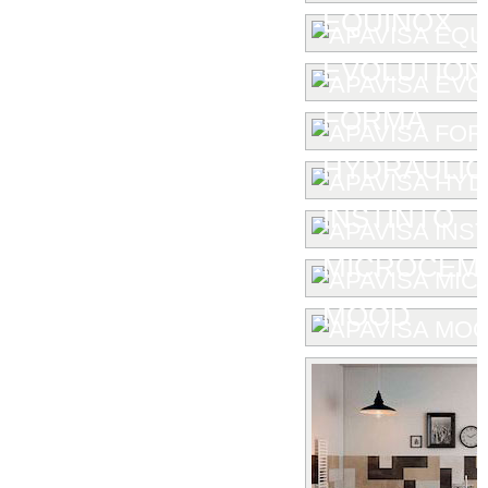
EQUINOX
EVOLUTION
FORMA
HYDRAULIC
INSTINTO
MICROCEM
MOOD