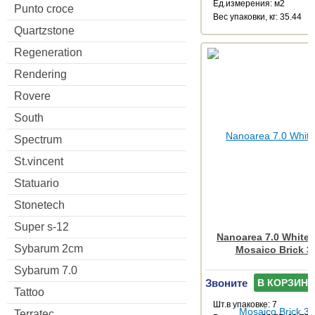
Ед.измерения: м2
Punto croce
Веc упаковки, кг: 35.44
Quartzstone
Regeneration
Rendering
Rovere
South
Spectrum
St.vincent
Statuario
Stonetech
Super s-12
Nanoarea 7.0 White
Sybarum 2cm
Mosaico Brick 3
Sybarum 7.0
Звоните
В КОРЗИНУ
Tattoo
Шт.в упаковке: 7
Terratec