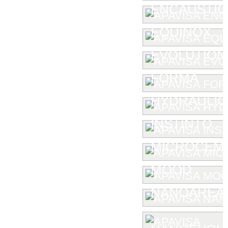
ENCAUSTIC 
EQUINOX
EVOLUTION
FORMA
HYDRAULIC
INSTINTO
MICROCEM
MOOD
NANOAREA 