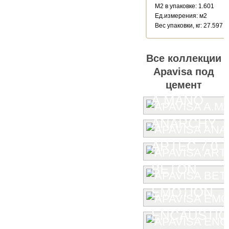
М2 в упаковке: 1.601
Ед.измерения: м2
Веc упаковки, кг: 27.597
Все коллекции
Apavisa под
цемент
A.MANO
ANARCHY
ARTEC 7.0
BETON
EMOTION
ENCAUSTIC