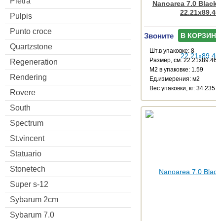
Pietra
Nanoarea 7.0 Black
22.21x89.46
Pulpis
Punto croce
Звоните
В КОРЗИНУ
Quartzstone
Шт.в упаковке: 8
Размер, см: 22.21x89.46
Regeneration
М2 в упаковке: 1.59
Rendering
Ед.измерения: м2
Веc упаковки, кг: 34.235
Rovere
South
Spectrum
St.vincent
Statuario
Stonetech
Super s-12
Sybarum 2cm
Sybarum 7.0