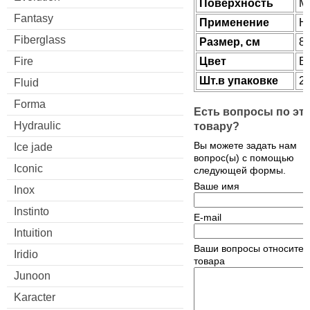
Поверхность
М
Fantasy
Применение
Н
Fiberglass
Размер, см
89
Fire
Цвет
Bl
Шт.в упаковке
2
Fluid
Forma
Есть вопросы по эт
Hydraulic
товару?
Вы можете задать нам
Ice jade
вопрос(ы) с помощью
Iconic
следующей формы.
Ваше имя
Inox
Instinto
E-mail
Intuition
Ваши вопросы относител
Iridio
товара
Junoon
Karacter