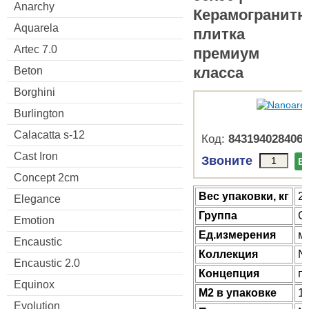
Anarchy
Керамогранитн
Aquarela
плитка
Artec 7.0
премиум
класса
Beton
Borghini
Burlington
Calacatta s-12
Код:
8431940284069
Cast Iron
Звоните
В
Concept 2cm
Веc упаковки, кг
2
Elegance
Группа
G
Emotion
Ед.измерения
м
Encaustic
Коллекция
N
Encaustic 2.0
Концепция
п
Equinox
М2 в упаковке
1.
Evolution