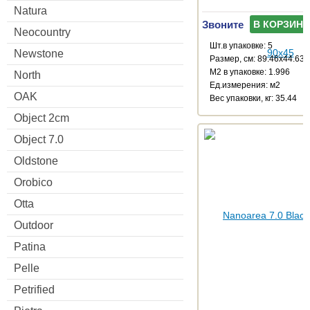
Natura
Звоните
В КОРЗИНУ
Neocountry
Шт.в упаковке: 5
Newstone
Размер, см: 89.46x44.63
М2 в упаковке: 1.996
North
Ед.измерения: м2
OAK
Веc упаковки, кг: 35.44
Object 2cm
Object 7.0
Oldstone
Orobico
Otta
Outdoor
Patina
Pelle
Petrified