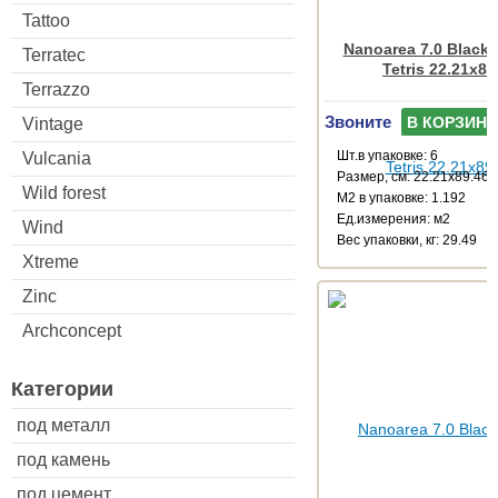
Tattoo
Nanoarea 7.0 Black
Terratec
Tetris 22.21x89
Terrazzo
Звоните
В КОРЗИНУ
Vintage
Шт.в упаковке: 6
Vulcania
Размер, см: 22.21x89.46
Wild forest
М2 в упаковке: 1.192
Ед.измерения: м2
Wind
Веc упаковки, кг: 29.49
Xtreme
Zinc
Archconcept
Категории
под металл
под камень
под цемент