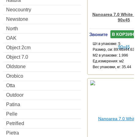
Natura
Neocountry
Nanoarea 7.0 White R
Newstone
90x45
North
Звоните
В КОРЗИНУ
OAK
Шт.в упаковке: 5
Object 2cm
Размер, см: 89.46x44.63
М2 в упаковке: 1.996
Object 7.0
Ед.измерения: м2
Oldstone
Веc упаковки, кг: 35.44
Orobico
Otta
Outdoor
Patina
Pelle
Petrified
Pietra