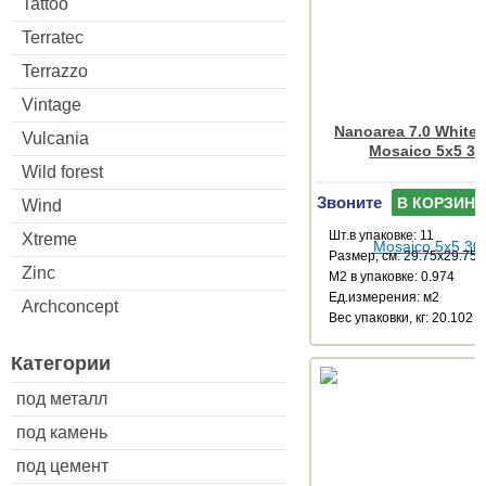
Tattoo
Terratec
Terrazzo
Vintage
Nanoarea 7.0 White
Vulcania
Mosaico 5x5 30
Wild forest
Звоните
В КОРЗИНУ
Wind
Шт.в упаковке: 11
Xtreme
Размер, см: 29.75x29.75
Zinc
М2 в упаковке: 0.974
Ед.измерения: м2
Archconcept
Веc упаковки, кг: 20.102
Категории
под металл
под камень
под цемент