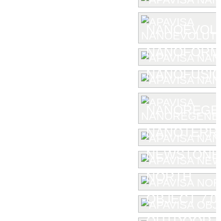
NANOEVOL
NANOFORM
NANOFUSIO
NANOREGE
NANOTERR
NEWSTONE
NORTH
OBJECT 7.0
OUTDOOR