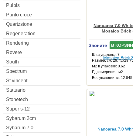
Pulpis
Punto croce
Quartzstone
Nanoarea 7.0 White
Mosaico Brick 3
Regeneration
Rendering
Звоните
В КОРЗИНУ
Rovere
Шт.в упаковке: 7
Размер, см: 29.75x29.75
South
М2 в упаковке: 0.62
Spectrum
Ед.измерения: м2
Веc упаковки, кг: 12.845
St.vincent
Statuario
Stonetech
Super s-12
Sybarum 2cm
Sybarum 7.0