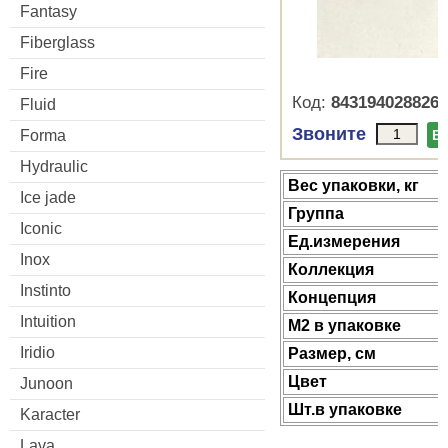
Fantasy
Fiberglass
Fire
Код:
8431940288265
Fluid
Звоните
Forma
В
Hydraulic
Веc упаковки, кг
Ice jade
Группа
Iconic
Ед.измерения
Inox
Коллекция
Instinto
Концепция
Intuition
М2 в упаковке
Iridio
Размер, см
Цвет
Junoon
Шт.в упаковке
Karacter
Lava