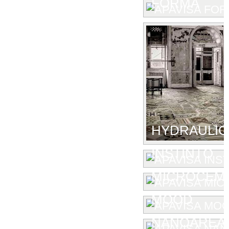
FORMA
HYDRAULIC
INSTINTO
MICROCEM
MOOD
NANOAREA 