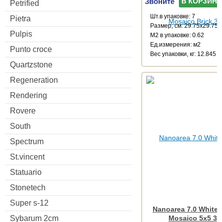
Звоните
В КОРЗИНУ
Petrified
Шт.в упаковке: 7
Pietra
Размер, см: 29.75x29.75
Pulpis
М2 в упаковке: 0.62
Ед.измерения: м2
Punto croce
Веc упаковки, кг: 12.845
Quartzstone
Regeneration
Rendering
Rovere
South
Spectrum
St.vincent
Statuario
Stonetech
Super s-12
Nanoarea 7.0 White
Sybarum 2cm
Mosaico 5x5 30