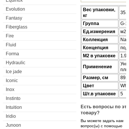
Equinox
Evolution
Веc упаковки,
35.
кг
Fantasy
Группа
G-1
Fiberglass
Ед.измерения
м2
Fire
Коллекция
Nan
Fluid
Концепция
под
Forma
М2 в упаковке
1.9
Hydraulic
Уни
Применение
пли
Ice jade
Размер, см
89.
Iconic
Цвет
Whi
Inox
Шт.в упаковке
5
Instinto
Есть вопросы по эт
Intuition
товару?
Iridio
Вы можете задать нам
Junoon
вопрос(ы) с помощью