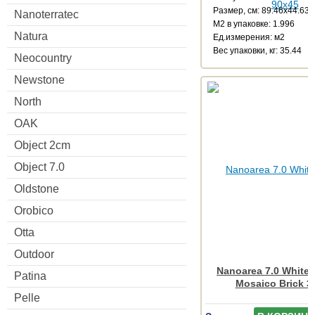
Размер, см: 89.46x44.63
Nanoterratec
М2 в упаковке: 1.996
Natura
Ед.измерения: м2
Веc упаковки, кг: 35.44
Neocountry
Newstone
North
OAK
Object 2cm
Object 7.0
Oldstone
Orobico
Otta
Outdoor
Nanoarea 7.0 White
Patina
Mosaico Brick 3
Pelle