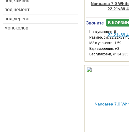
под камень
Nanoarea 7.0 White
22.21x89.46
под цемент
под дерево
Звоните
В КОРЗИНУ
моноколор
Шт.в упаковке: 8
Размер, см: 22.21x89.46
М2 в упаковке: 1.59
Ед.измерения: м2
Веc упаковки, кг: 34.235