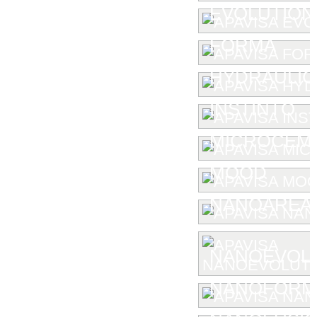
EVOLUTION
FORMA
HYDRAULIC
INSTINTO
MICROCEM
MOOD
NANOAREA 
NANOEVOL
NANOFORM