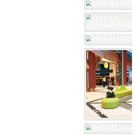
NANOFUSIO
NANOREGE
NANOTERR
NEWSTONE
NORTH