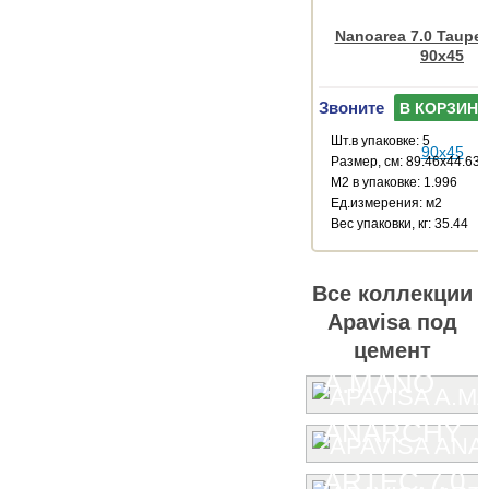
Nanoarea 7.0 Taupe
90x45
Звоните
В КОРЗИНУ
Шт.в упаковке: 5
Размер, см: 89.46x44.63
М2 в упаковке: 1.996
Ед.измерения: м2
Веc упаковки, кг: 35.44
Все коллекции
Apavisa под
цемент
A.MANO
ANARCHY
ARTEC 7.0