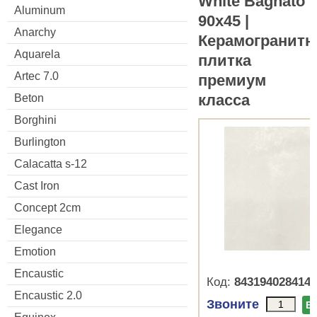
White Bagnato
Aluminum
90x45 |
Anarchy
Керамогранитн
Aquarela
плитка
Artec 7.0
премиум
класса
Beton
Borghini
Burlington
Calacatta s-12
Cast Iron
Concept 2cm
Elegance
Emotion
Encaustic
Код:
8431940284144
Encaustic 2.0
Звоните
В