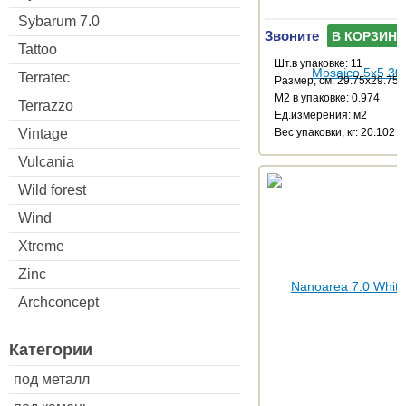
Sybarum 7.0
Звоните
В КОРЗИНУ
Tattoo
Шт.в упаковке: 11
Terratec
Размер, см: 29.75x29.75
М2 в упаковке: 0.974
Terrazzo
Ед.измерения: м2
Vintage
Веc упаковки, кг: 20.102
Vulcania
Wild forest
Wind
Xtreme
Zinc
Archconcept
Категории
под металл