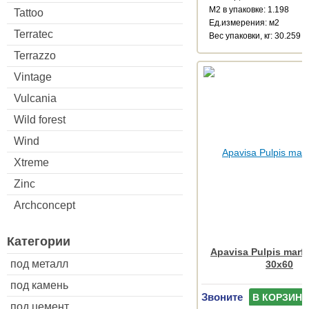
М2 в упаковке: 1.198
Tattoo
Ед.измерения: м2
Terratec
Веc упаковки, кг: 30.259
Terrazzo
Vintage
Vulcania
Wild forest
Wind
Xtreme
Zinc
Archconcept
Категории
Apavisa Pulpis marfi
под металл
30x60
под камень
Звоните
В КОРЗИНУ
под цемент