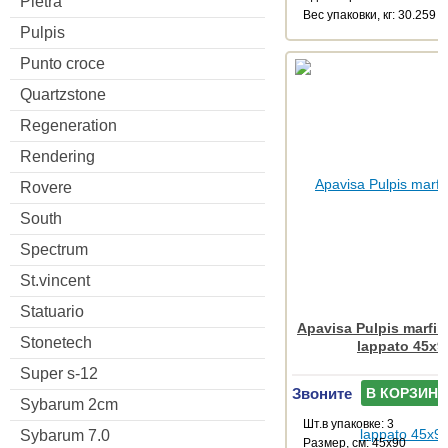
Pietra
Веc упаковки, кг: 30.259
Pulpis
Punto croce
Quartzstone
Regeneration
Rendering
Rovere
South
Spectrum
St.vincent
Statuario
Apavisa Pulpis marfil 
Stonetech
lappato 45x9
Super s-12
Звоните
В КОРЗИНУ
Sybarum 2cm
Шт.в упаковке: 3
Sybarum 7.0
Размер, см: 45x90