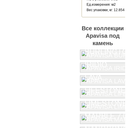
Ед.измерения: м2
Веc упаковки, кг: 12.854
Все коллекции
Apavisa под
камень
BURLINGT
IRIDIO
LAVA
LIFESTONE
LIMESTONE
MARBLE 7.0