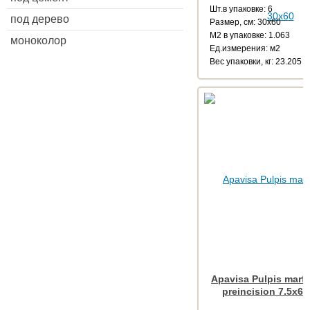
Шт.в упаковке: 6
под дерево
Размер, см: 30x60
М2 в упаковке: 1.063
моноколор
Ед.измерения: м2
Веc упаковки, кг: 23.205
Apavisa Pulpis marfi
preincision 7.5x60