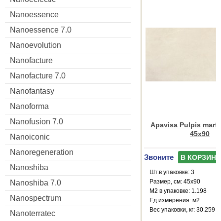
Nanoessence
Nanoessence 7.0
Nanoevolution
Nanofacture
Nanofacture 7.0
Nanofantasy
Nanoforma
Nanofusion 7.0
Apavisa Pulpis marfi
45x90
Nanoiconic
Nanoregeneration
Звоните
В КОРЗИНУ
Nanoshiba
Шт.в упаковке: 3
Размер, см: 45x90
Nanoshiba 7.0
М2 в упаковке: 1.198
Nanospectrum
Ед.измерения: м2
Веc упаковки, кг: 30.259
Nanoterratec