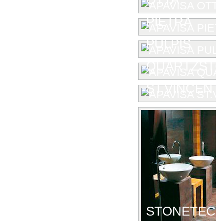
PIETRA
PULPIS
QUARTZST
ST.VINCENT
STONETEC