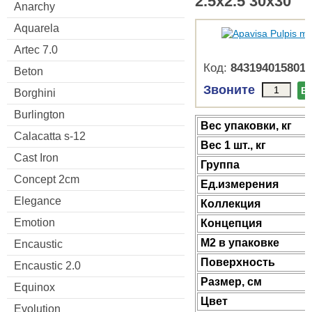
2.5x2.5 30x30
Anarchy
Aquarela
Artec 7.0
Код:
8431940158018
Beton
Звоните
В
Borghini
Burlington
Веc упаковки, кг
Calacatta s-12
Вес 1 шт., кг
Cast Iron
Группа
Concept 2cm
Ед.измерения
Elegance
Коллекция
Emotion
Концепция
М2 в упаковке
Encaustic
Поверхность
Encaustic 2.0
Размер, см
Equinox
Цвет
Evolution