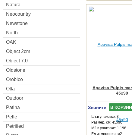
Natura
Neocountry
Newstone
North
OAK
Object 2cm
Object 7.0
Oldstone
Orobico
Apavisa Pulpis marfi
Otta
45x90
Outdoor
Звоните
Patina
В КОРЗИНУ
Pelle
Шт.в упаковке: 3
Размер, см: 45x90
Petrified
М2 в упаковке: 1.198
Ед.измерения: м2