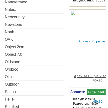
Веc упаковки, кг: 30.259
Nanoterratec
Natura
Neocountry
Newstone
North
OAK
Object 2cm
Object 7.0
Oldstone
Orobico
Apavisa Pulpis vison
Otta
45x90
Outdoor
Звоните
Patina
В КОРЗИНУ
Pelle
Шт.в упаковке: 3
Размер, см: 45x90
Petrified