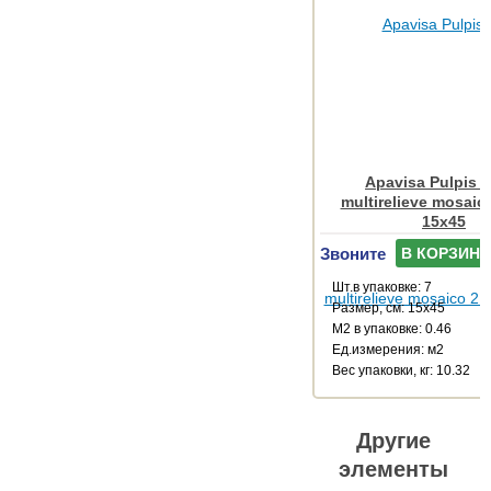
Apavisa Pulpis 
multirelieve mosaic
15x45
Звоните
В КОРЗИНУ
Шт.в упаковке: 7
Размер, см: 15x45
М2 в упаковке: 0.46
Ед.измерения: м2
Веc упаковки, кг: 10.32
Другие
элементы