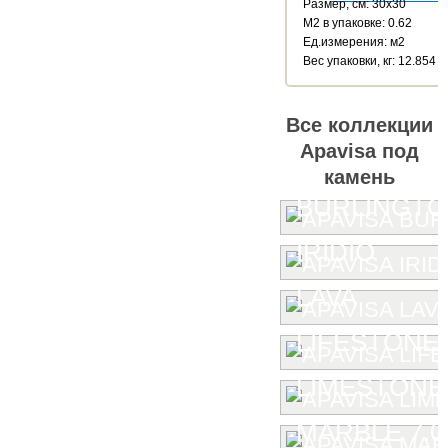
Размер, см: 30x30
М2 в упаковке: 0.62
Ед.измерения: м2
Веc упаковки, кг: 12.854
Все коллекции
Apavisa под
камень
BURLINGT
IRIDIO
LAVA
LIFESTONE
LIMESTONE
MARBLE 7.0