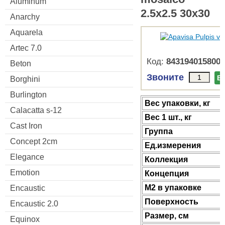
Aluminum
2.5x2.5 30x30
Anarchy
Aquarela
Artec 7.0
Код:
8431940158001
Beton
Звоните
В
Borghini
Burlington
Веc упаковки, кг
Calacatta s-12
Вес 1 шт., кг
Cast Iron
Группа
Concept 2cm
Ед.измерения
Elegance
Коллекция
Emotion
Концепция
М2 в упаковке
Encaustic
Поверхность
Encaustic 2.0
Размер, см
Equinox