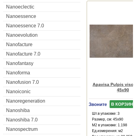
Nanoeclectic
Nanoessence
Nanoessence 7.0
Nanoevolution
Nanofacture
Nanofacture 7.0
Nanofantasy
Nanoforma
Nanofusion 7.0
Apavisa Pulpis vison
45x90
Nanoiconic
Nanoregeneration
Звоните
В КОРЗИНУ
Nanoshiba
Шт.в упаковке: 3
Размер, см: 45x90
Nanoshiba 7.0
М2 в упаковке: 1.198
Nanospectrum
Ед.измерения: м2