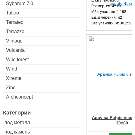
Шт.в упаковке: 3
Sybarum 7.0
Размер, см: 45x90
М2 в упаковке: 1.198
Tattoo
Ед.измерения: м2
Terratec
Веc упаковки, кг: 30.259
Terrazzo
Vintage
Vulcania
Wild forest
Wind
Xtreme
Zinc
Archconcept
Категории
Apavisa Pulpis vison
под металл
30x60
под камень