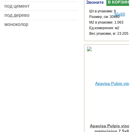
Звоните
В КОРЗИНУ
под цемент
Шт.в упаковке: 6
под дерево
Размер, см: 30x60
М2 в упаковке: 1.063
моноколор
Ед.измерения: м2
Веc упаковки, кг: 23.205
Apavisa Pulpis vison
preincision 7.5x60