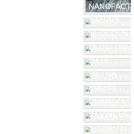
NANOFACTU
NATURA
NEOCOUNT
OLDSTONE
OTTA
PIETRA
PULPIS
QUARTZST
ST.VINCENT
STONETEC