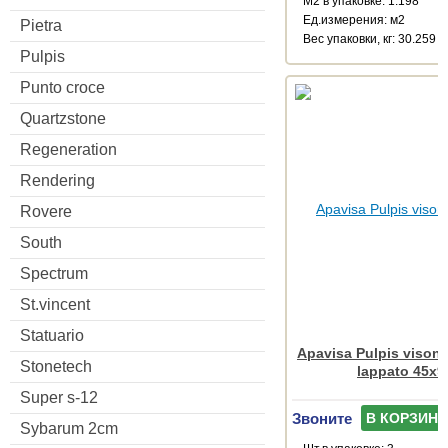
М2 в упаковке: 1.198
Ед.измерения: м2
Pietra
Веc упаковки, кг: 30.259
Pulpis
Punto croce
Quartzstone
Regeneration
Rendering
Rovere
South
Spectrum
St.vincent
Statuario
Apavisa Pulpis vison 
Stonetech
lappato 45x9
Super s-12
Звоните
В КОРЗИНУ
Sybarum 2cm