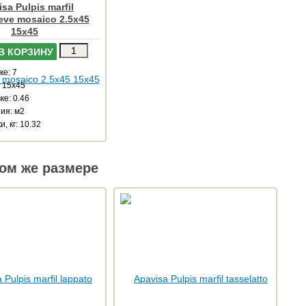
sa Pulpis marfil
ieve mosaico 2.5x45
15x45
В КОРЗИНУ
ке: 7
: 15x45
ке: 0.46
ия: м2
, кг: 10.32
ом же размере