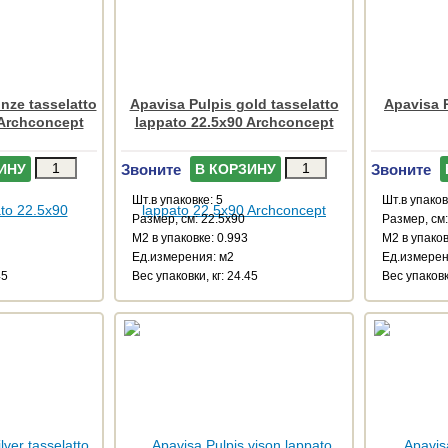
nze tasselatto
Apavisa Pulpis gold tasselatto
Apavisa P
 Archconcept
lappato 22.5x90 Archconcept
Звоните
Звоните
ИНУ
В КОРЗИНУ
Шт.в упаковке: 5
Шт.в упаков
Размер, см: 22.5x90
Размер, см:
М2 в упаковке: 0.993
М2 в упаков
Ед.измерения: м2
Ед.измерен
45
Веc упаковки, кг: 24.45
Веc упаковки