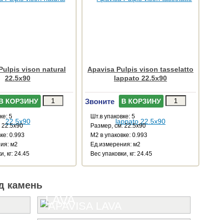
Pulpis vison natural
Apavisa Pulpis vison tasselatto
22.5x90
lappato 22.5x90
Звоните
В КОРЗИНУ
В КОРЗИНУ
ке: 5
Шт.в упаковке: 5
 22.5x90
Размер, см: 22.5x90
ке: 0.993
М2 в упаковке: 0.993
ия: м2
Ед.измерения: м2
, кг: 24.45
Веc упаковки, кг: 24.45
д камень
LAVA