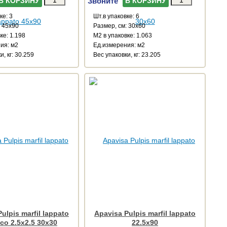
Звоните
В КОРЗИНУ
В КОРЗИНУ
ке: 3
Шт.в упаковке: 6
: 45x90
Размер, см: 30x60
ке: 1.198
М2 в упаковке: 1.063
ия: м2
Ед.измерения: м2
и, кг: 30.259
Веc упаковки, кг: 23.205
ulpis marfil lappato
Apavisa Pulpis marfil lappato
co 2.5x2.5 30x30
22.5x90