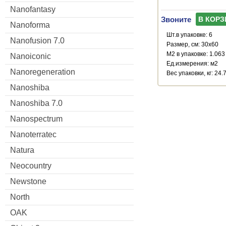
Nanofantasy
Звоните
В КОРЗ
Nanoforma
Шт.в упаковке: 6
Nanofusion 7.0
Размер, см: 30x60
М2 в упаковке: 1.063
Nanoiconic
Ед.измерения: м2
Nanoregeneration
Веc упаковки, кг: 24.
Nanoshiba
Nanoshiba 7.0
Nanospectrum
Nanoterratec
Natura
Neocountry
Newstone
North
OAK