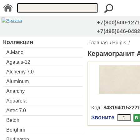
+7(800)500-127
+7(495)646-048
Коллекции
Главная
/
Pulpis
/
A.Mano
Керамогранит Ap
Agata s-12
Alchemy 7.0
Aluminum
Anarchy
Aquarela
Код:
8431940152221
Artec 7.0
Звоните
В
Beton
Borghini
Burlington