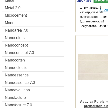
Звоните
Metal
В КОРЗ
Metal 2.0
Шт.в упаковке: 3
Размер, см: 45x90
Microcement
М2 в упаковке: 1.198
Ед.измерения: м2
Mood
Веc упаковки, кг: 30.
Nanoarea 7.0
Nanocolors
Nanoconcept
Nanoconcept 7.0
Nanocorten
Nanoeclectic
Nanoessence
Nanoessence 7.0
Nanoevolution
Nanofacture
Apavisa Pulpis m
Nanofacture 7.0
preincision 7.