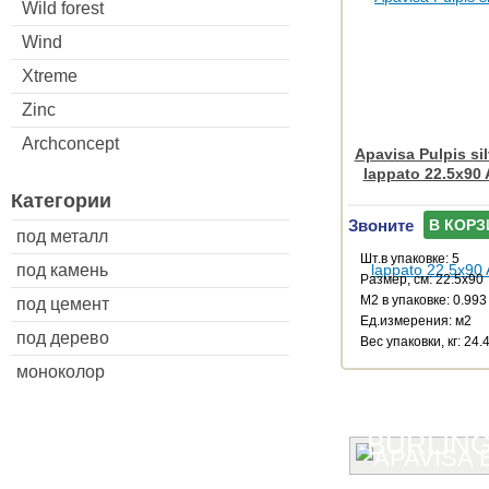
Wild forest
Wind
Xtreme
Zinc
Archconcept
Apavisa Pulpis sil
lappato 22.5x90
Категории
Звоните
В КОРЗ
под металл
Шт.в упаковке: 5
под камень
Размер, см: 22.5x90
М2 в упаковке: 0.993
под цемент
Ед.измерения: м2
под дерево
Веc упаковки, кг: 24.
моноколор
BURLIN