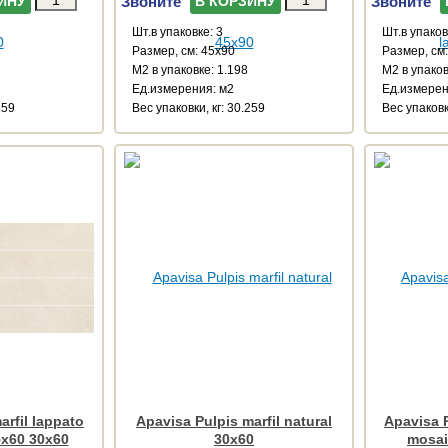
Звоните
Звоните
ИНУ
В КОРЗИНУ
Шт.в упаковке: 3
Шт.в упаков
Размер, см: 45x90
Размер, см
М2 в упаковке: 1.198
М2 в упаков
Ед.измерения: м2
Ед.измерен
259
Веc упаковки, кг: 30.259
Веc упаковк
arfil lappato
Apavisa Pulpis marfil natural
Apavisa P
5x60 30x60
30x60
mosai