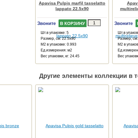
Apavisa Pulpis marfil tasselatto
Apavi
lappato 22.5x90
multirel
Звоните
Звоните
В КОРЗИНУ
Шт.в упаковке: 5
Шт.в упаков
Размер, см: 22.5x90
Размер, см
М2 в упаковке: 0.993
М2 в упаков
Ед.измерения: м2
Ед.измерен
Веc упаковки, кг: 24.45
Веc упаковки
Другие элементы коллекции в т