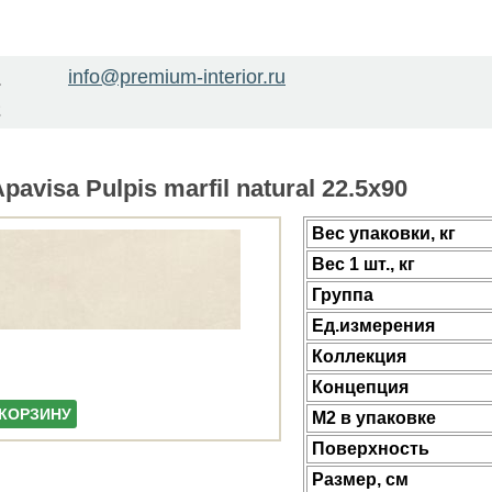
info@premium-interior.ru
1
2
avisa Pulpis marfil natural 22.5x90
Веc упаковки, кг
Вес 1 шт., кг
Группа
Ед.измерения
Коллекция
Концепция
 КОРЗИНУ
М2 в упаковке
Поверхность
Размер, см