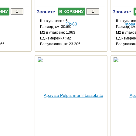
Звоните
Звоните
ИНУ
В КОРЗИНУ
Шт.в упаковке: 6
Шт.в упаков
Размер, см: 30x60
Размер, см
М2 в упаковке: 1.063
М2 в упаков
Ед.измерения: м2
Ед.измерен
765
Веc упаковки, кг: 23.205
Веc упаковк