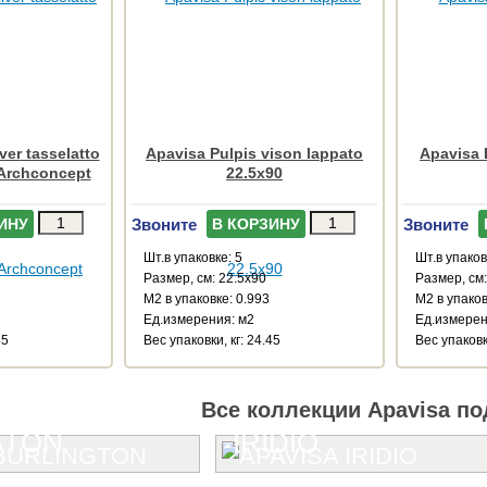
ver tasselatto
Apavisa Pulpis vison lappato
Apavisa 
 Archconcept
22.5x90
Звоните
Звоните
ИНУ
В КОРЗИНУ
Шт.в упаковке: 5
Шт.в упаков
Размер, см: 22.5x90
Размер, см:
М2 в упаковке: 0.993
М2 в упаков
Ед.измерения: м2
Ед.измерен
45
Веc упаковки, кг: 24.45
Веc упаковки
Все коллекции Apavisa по
GTON
IRIDIO