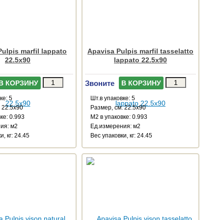
ulpis marfil lappato
Apavisa Pulpis marfil tasselatto
22.5x90
lappato 22.5x90
Звоните
В КОРЗИНУ
В КОРЗИНУ
ке: 5
Шт.в упаковке: 5
 22.5x90
Размер, см: 22.5x90
ке: 0.993
М2 в упаковке: 0.993
ия: м2
Ед.измерения: м2
, кг: 24.45
Веc упаковки, кг: 24.45