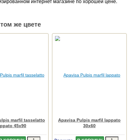
ализированном интернет магазине по хорошей цене.
том же цвете
lpis marfil tasselatto
Apavisa Pulpis marfil lappato
appato 45x90
30x60