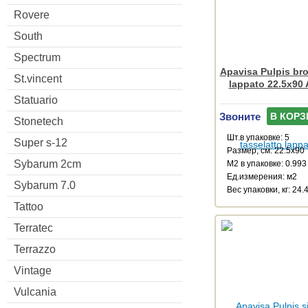
Rovere
South
Spectrum
Apavisa Pulpis bro
St.vincent
lappato 22.5x90
Statuario
Звоните
В КОРЗ
Stonetech
Шт.в упаковке: 5
Super s-12
Размер, см: 22.5x90
Sybarum 2cm
М2 в упаковке: 0.993
Ед.измерения: м2
Sybarum 7.0
Веc упаковки, кг: 24.
Tattoo
Terratec
Terrazzo
Vintage
Vulcania